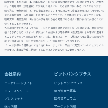
暗号資産（仮想通貨）は、移転記録の仕組みに重大な問題が発生した場合やサイバー攻撃等
により暗号資産（仮想通貨）が消失した場合には、その価値が失われるリスクがあります。
暗号資産（仮想通貨）は、その秘密鍵を失う、または第三者に秘密鍵を悪用された場合、保
有する暗号資産（仮想通貨）を利用することができず、その価値を失うリスクがあります。
暗号資産（仮想通貨）は対価の弁済を受ける者の同意がある場合に限り代価の弁済のために
使用することができます。
外部環境の変化等によって万が一、当社の事業が継続できなくなった場合には、関係法令に
基づき手続きを行いますが、預託された金銭および暗号資産（仮想通貨）をお客様に返還す
ることができない可能性があります。なお、当社はユーザーに預託された金銭および暗号資
産（仮想通貨）を、当社の資産と区分し、分別管理を行っております。
バナー広告等から遷移されてきた方におかれましては、直前にご覧頂いていたウェブサイト
の情報は、当社が作成し管理するものではありませんのでご留意ください。
会社案内
ビットバンクプラス
コーポレートサイト
ビットバンクプラス
ニュースリリース
暗号資産用語集
プレスキット
暗号資産コラム
採用情報
マーケット情報