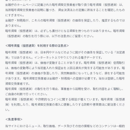
金融庁のホームページに記載された暗号資産交換業者が取り扱う暗号資産（仮想通貨）は、
当該暗号資産交換業者の説明に基づき、 資金決済法上の定義に該当することを確認したもの
にすぎません。
金融庁・財務局が、これらの暗号資産（仮想通貨）の価値を保証したり、推奨するものでは
ありません。
暗号資産（仮想通貨）は、必ずしも裏付けとなる資産を持つものではありません。暗号資産
（仮想通貨）の取引を行う際には、以下の注意点にご留意ください。
＜暗号資産（仮想通貨）を利用する際の注意点＞
暗号資産（仮想通貨）は、日本円やドルなどのように国がその価値を保証している「法定通
貨」ではありません。インターネット上でやりとりされる電子データです。
暗号資産（仮想通貨）は、価格が変動することがあります。暗号資産（仮想通貨）信用取引
は、価格の変動等により当初差入れた保証金を上回る損失が発生する可能性があります。暗
号資産（仮想通貨）の価格が急落したり、突然無価値になってしまうなど、損をする可能性
があります。 暗号資産交換業者は金融庁・財務局への登録が必要です。当社は登録した暗号
資産交換業者です。
暗号資産（仮想通貨）の取引を行う場合、事業者から説明を受け、取引内容をよく理解し、
ご自身の判断で行ってください。
暗号資産（仮想通貨）や詐欺的なコインに関する相談が増えています。暗号資産（仮想通
貨）を利用したり、暗号資産交換業の導入に便乗したりする詐欺や悪質商法に御注意くださ
い。
＜免責事項＞
当サイトにおけるニュース、取引価格、データ及びその他の情報などのコンテンツは一般的