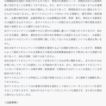
な情報提供を目的に作成されたものであり、特定のお客様のニーズ、財務状況または投資対
象に対応することを意図しておりません。また、当サイトのコンテンツはあくまでもお客様
の私的利用のみのために当社が提供しているものであって、商用目的のために提供されてい
るものではありません。当サイトのコンテンツ内のいかなる情報も、暗号資産（仮想通
貨）、金融の個別銘柄、金融投資あるいは金融商品の売買、投資、取引、保有などを勧誘ま
たは推奨するものではなく、当サイトのコンテンツを取引または売買を行う際の意思決定の
目的で使用することは適切ではありません。
当サイトのコンテンツは信頼できると思われる情報に基づいて作成されておりますが、当社
はその正確性、適時性、適切性または完全性を表明または保証するものではなく、お客様に
よる当サイトのコンテンツの利用等に関して生じうるいかなる損害についても責任を負いま
せん。
当社は当サイトのコンテンツの信頼性を確保するよう合理的な努力をしていますが、執筆者
によって提供されたいかなる見解または意見は当該執筆者自身のその時点における見解や分
析であって、当社の見解、分析ではありません。
当社は当サイトのコンテンツにおいて言及されている会社等と関係を有し、またはかかる会
社等に対してサービスを提供している可能性があります。また、当社は当サイトのコンテン
ツにおいて言及されている暗号資産（仮想通貨）の現物またはポジションを保有している可
能性があります。
当サイトのコンテンツは予告なしに内容が変更されることがあり、また更新する義務を負っ
ておりません。
当サイトのコンテンツではお客様の利便性を目的として他のインターネットのリンクを表示
することがありますが、当社はそのようなリンクのコンテンツを是認せず、また何らの責任
も負わないものとします。
＜注意事項＞