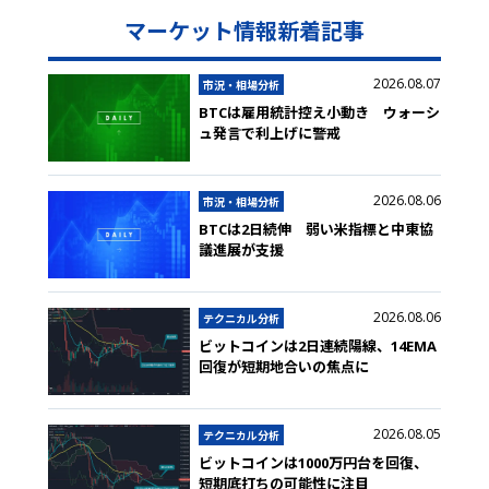
マーケット情報新着記事
2026.08.07
市況・相場分析
BTCは雇用統計控え小動き ウォーシ
ュ発言で利上げに警戒
2026.08.06
市況・相場分析
BTCは2日続伸 弱い米指標と中東協
議進展が支援
2026.08.06
テクニカル分析
ビットコインは2日連続陽線、14EMA
回復が短期地合いの焦点に
2026.08.05
テクニカル分析
ビットコインは1000万円台を回復、
短期底打ちの可能性に注目