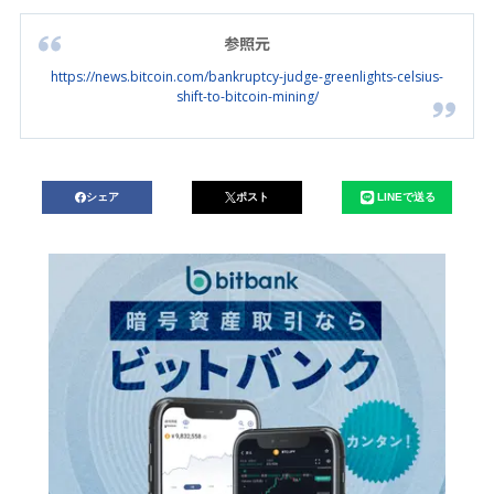
参照元
https://news.bitcoin.com/bankruptcy-judge-greenlights-celsius-
shift-to-bitcoin-mining/
シェア
ポスト
LINEで送る