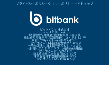
プライバシーポリシー
クッキーポリシー
サイトマップ
ビットバンク株式会社
Copyright © Bitbank, Inc.
暗号資産交換業者 登録番号 第00004号
貸金業者 登録番号 東京都知事（２）第31821号
令和5年9月29日〜令和8年9月28日
一般社団法人 日本暗号資産等取引業協会
一般社団法人 日本暗号資産ビジネス協会
一般社団法人 日本デジタル分散型金融協会
一般社団法人 JPCrypto-ISAC
日本貸金業協会会員 第006169号
株式会社日本信用情報機構(JICC)
一般社団法人 日本内部監査協会