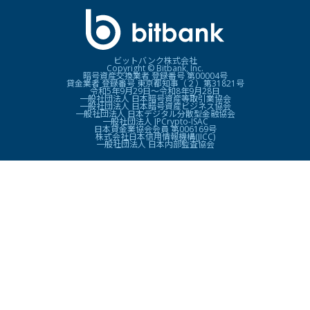
ビットバンク株式会社
Copyright © Bitbank, Inc.
暗号資産交換業者 登録番号 第00004号
貸金業者 登録番号 東京都知事（２）第31821号
令和5年9月29日〜令和8年9月28日
一般社団法人 日本暗号資産等取引業協会
一般社団法人 日本暗号資産ビジネス協会
一般社団法人 日本デジタル分散型金融協会
一般社団法人 JPCrypto-ISAC
日本貸金業協会会員 第006169号
株式会社日本信用情報機構(JICC)
一般社団法人 日本内部監査協会