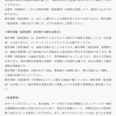
当該暗号資産交換業者の説明に基づき、 資金決済法上の定義に該当することを確認したもの
にすぎません。
金融庁・財務局が、これらの暗号資産（仮想通貨）の価値を保証したり、推奨するものでは
ありません。
暗号資産（仮想通貨）は、必ずしも裏付けとなる資産を持つものではありません。暗号資産
（仮想通貨）の取引を行う際には、以下の注意点にご留意ください。
＜暗号資産（仮想通貨）を利用する際の注意点＞
暗号資産（仮想通貨）は、日本円やドルなどのように国がその価値を保証している「法定通
貨」ではありません。インターネット上でやりとりされる電子データです。
暗号資産（仮想通貨）は、価格が変動することがあります。暗号資産（仮想通貨）信用取引
は、価格の変動等により当初差入れた保証金を上回る損失が発生する可能性があります。暗
号資産（仮想通貨）の価格が急落したり、突然無価値になってしまうなど、損をする可能性
があります。 暗号資産交換業者は金融庁・財務局への登録が必要です。当社は登録した暗号
資産交換業者です。
暗号資産（仮想通貨）の取引を行う場合、事業者から説明を受け、取引内容をよく理解し、
ご自身の判断で行ってください。
暗号資産（仮想通貨）や詐欺的なコインに関する相談が増えています。暗号資産（仮想通
貨）を利用したり、暗号資産交換業の導入に便乗したりする詐欺や悪質商法に御注意くださ
い。
＜免責事項＞
当サイトにおけるニュース、取引価格、データ及びその他の情報などのコンテンツは一般的
な情報提供を目的に作成されたものであり、特定のお客様のニーズ、財務状況または投資対
象に対応することを意図しておりません。また、当サイトのコンテンツはあくまでもお客様