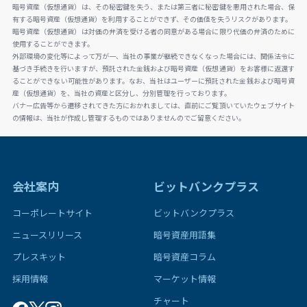
暗号資産（仮想通貨）は、その秘密鍵を失う、または第三者に秘密鍵を悪用された場合、保
有する暗号資産（仮想通貨）を利用することができず、その価値を失うリスクがあります。
暗号資産（仮想通貨）は対価の弁済を受ける者の同意がある場合に限り代価の弁済のために
使用することができます。
外部環境の変化等によって万が一、当社の事業が継続できなくなった場合には、関係法令に
基づき手続きを行いますが、預託された金銭および暗号資産（仮想通貨）をお客様に返還す
ることができない可能性があります。なお、当社はユーザーに預託された金銭および暗号資
産（仮想通貨）を、当社の資産と区分し、分別管理を行っております。
バナー広告等から遷移されてきた方におかれましては、直前にご覧頂いていたウェブサイト
の情報は、当社が作成し管理するものではありませんのでご留意ください。
会社案内
ビットバンクプラス
コーポレートサイト
ビットバンクプラス
ニュースリリース
暗号資産用語集
プレスキット
暗号資産コラム
採用情報
マーケット情報
チャート