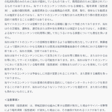
の私的利用のみのために当社が提供しているものであって、商用目的のために提供されてい
るものではありません。当サイトのコンテンツ内のいかなる情報も、暗号資産（仮想通
貨）、金融の個別銘柄、金融投資あるいは金融商品の売買、投資、取引、保有などを勧誘ま
たは推奨するものではなく、当サイトのコンテンツを取引または売買を行う際の意思決定の
目的で使用することは適切ではありません。
当サイトのコンテンツは信頼できると思われる情報に基づいて作成されておりますが、当社
はその正確性、適時性、適切性または完全性を表明または保証するものではなく、お客様に
よる当サイトのコンテンツの利用等に関して生じうるいかなる損害についても責任を負いま
せん。
当社は当サイトのコンテンツの信頼性を確保するよう合理的な努力をしていますが、執筆者
によって提供されたいかなる見解または意見は当該執筆者自身のその時点における見解や分
析であって、当社の見解、分析ではありません。
当社は当サイトのコンテンツにおいて言及されている会社等と関係を有し、またはかかる会
社等に対してサービスを提供している可能性があります。また、当社は当サイトのコンテン
ツにおいて言及されている暗号資産（仮想通貨）の現物またはポジションを保有している可
能性があります。
当サイトのコンテンツは予告なしに内容が変更されることがあり、また更新する義務を負っ
ておりません。
当サイトのコンテンツではお客様の利便性を目的として他のインターネットのリンクを表示
することがありますが、当社はそのようなリンクのコンテンツを是認せず、また何らの責任
も負わないものとします。
＜注意事項＞
暗号資産（仮想通貨）は、移転記録の仕組みに重大な問題が発生した場合やサイバー攻撃等
により暗号資産（仮想通貨）が消失した場合には、その価値が失われるリスクがあります。