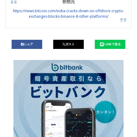
参照元
https://news.bitcoin.com/india-cracks-down-on-offshore-crypto-
exchanges-blocks-binance-8-other-platforms/
シェア
ポスト
LINEで送る