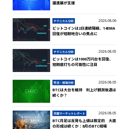
議進展が支援
2026.08.06
テクニカル分析
ビットコインは2日連続陽線、14EMA
回復が短期地合いの焦点に
2026.08.05
テクニカル分析
ビットコインは1000万円台を回復、
短期底打ちの可能性に注目
2026.08.05
市況・相場分析
BTCは大台を維持 利上げ観測後退は
続くか？
2026.08.05
月間マーケットレポート
BTC月足は反発も上値は限定的 大底
の形成は続くか：8月のBTC相場