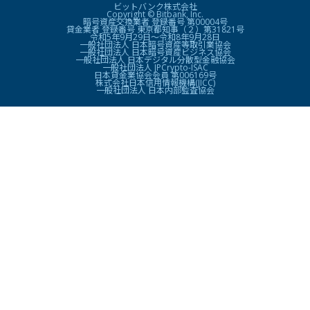
ビットバンク株式会社
Copyright © Bitbank, Inc.
暗号資産交換業者 登録番号 第00004号
貸金業者 登録番号 東京都知事（２）第31821号
令和5年9月29日〜令和8年9月28日
一般社団法人 日本暗号資産等取引業協会
一般社団法人 日本暗号資産ビジネス協会
一般社団法人 日本デジタル分散型金融協会
一般社団法人 JPCrypto-ISAC
日本貸金業協会会員 第006169号
株式会社日本信用情報機構(JICC)
一般社団法人 日本内部監査協会