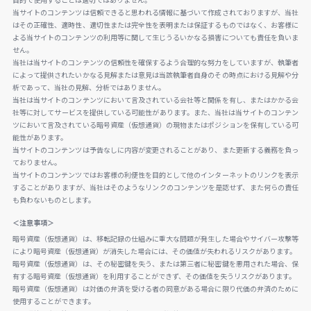
目的で使用することは適切ではありません。
当サイトのコンテンツは信頼できると思われる情報に基づいて作成されておりますが、当社
はその正確性、適時性、適切性または完全性を表明または保証するものではなく、お客様に
よる当サイトのコンテンツの利用等に関して生じうるいかなる損害についても責任を負いま
せん。
当社は当サイトのコンテンツの信頼性を確保するよう合理的な努力をしていますが、執筆者
によって提供されたいかなる見解または意見は当該執筆者自身のその時点における見解や分
析であって、当社の見解、分析ではありません。
当社は当サイトのコンテンツにおいて言及されている会社等と関係を有し、またはかかる会
社等に対してサービスを提供している可能性があります。また、当社は当サイトのコンテン
ツにおいて言及されている暗号資産（仮想通貨）の現物またはポジションを保有している可
能性があります。
当サイトのコンテンツは予告なしに内容が変更されることがあり、また更新する義務を負っ
ておりません。
当サイトのコンテンツではお客様の利便性を目的として他のインターネットのリンクを表示
することがありますが、当社はそのようなリンクのコンテンツを是認せず、また何らの責任
も負わないものとします。
＜注意事項＞
暗号資産（仮想通貨）は、移転記録の仕組みに重大な問題が発生した場合やサイバー攻撃等
により暗号資産（仮想通貨）が消失した場合には、その価値が失われるリスクがあります。
暗号資産（仮想通貨）は、その秘密鍵を失う、または第三者に秘密鍵を悪用された場合、保
有する暗号資産（仮想通貨）を利用することができず、その価値を失うリスクがあります。
暗号資産（仮想通貨）は対価の弁済を受ける者の同意がある場合に限り代価の弁済のために
使用することができます。