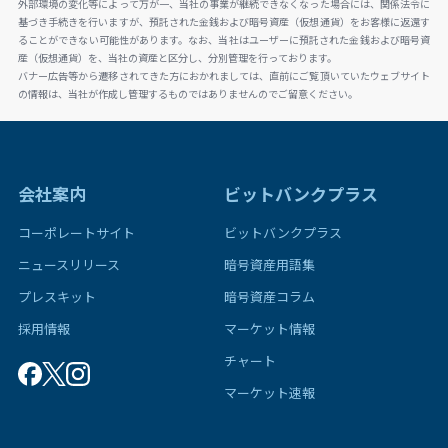
外部環境の変化等によって万が一、当社の事業が継続できなくなった場合には、関係法令に
基づき手続きを行いますが、預託された金銭および暗号資産（仮想通貨）をお客様に返還す
ることができない可能性があります。なお、当社はユーザーに預託された金銭および暗号資
産（仮想通貨）を、当社の資産と区分し、分別管理を行っております。
バナー広告等から遷移されてきた方におかれましては、直前にご覧頂いていたウェブサイト
の情報は、当社が作成し管理するものではありませんのでご留意ください。
会社案内
ビットバンクプラス
コーポレートサイト
ビットバンクプラス
ニュースリリース
暗号資産用語集
プレスキット
暗号資産コラム
採用情報
マーケット情報
チャート
マーケット速報