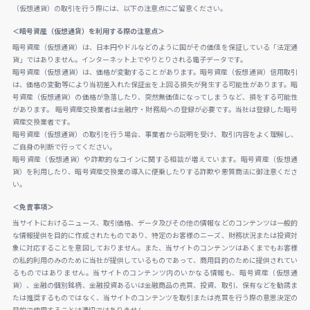
（仮想通貨）の取引を行う際には、以下の注意点にご留意ください。
＜暗号資産（仮想通貨）を利用する際の注意点＞
暗号資産（仮想通貨）は、日本円やドルなどのように国がその価値を保証している「法定通
貨」ではありません。インターネット上でやりとりされる電子データです。
暗号資産（仮想通貨）は、価格が変動することがあります。暗号資産（仮想通貨）信用取引
は、価格の変動等により当初差入れた保証金を上回る損失が発生する可能性があります。暗
号資産（仮想通貨）の価格が急落したり、突然無価値になってしまうなど、損をする可能性
があります。 暗号資産交換業者は金融庁・財務局への登録が必要です。当社は登録した暗号
資産交換業者です。
暗号資産（仮想通貨）の取引を行う場合、事業者から説明を受け、取引内容をよく理解し、
ご自身の判断で行ってください。
暗号資産（仮想通貨）や詐欺的なコインに関する相談が増えています。暗号資産（仮想通
貨）を利用したり、暗号資産交換業の導入に便乗したりする詐欺や悪質商法に御注意くださ
い。
＜免責事項＞
当サイトにおけるニュース、取引価格、データ及びその他の情報などのコンテンツは一般的
な情報提供を目的に作成されたものであり、特定のお客様のニーズ、財務状況または投資対
象に対応することを意図しておりません。また、当サイトのコンテンツはあくまでもお客様
の私的利用のみのために当社が提供しているものであって、商用目的のために提供されてい
るものではありません。当サイトのコンテンツ内のいかなる情報も、暗号資産（仮想通
貨）、金融の個別銘柄、金融投資あるいは金融商品の売買、投資、取引、保有などを勧誘ま
たは推奨するものではなく、当サイトのコンテンツを取引または売買を行う際の意思決定の