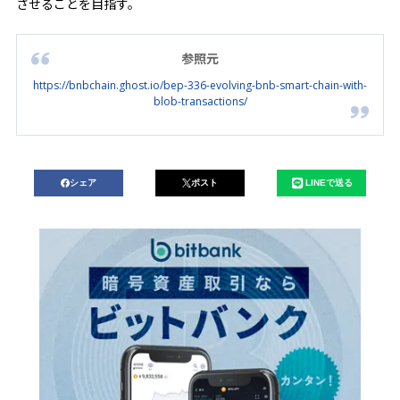
させることを目指す。
参照元
https://bnbchain.ghost.io/bep-336-evolving-bnb-smart-chain-with-
blob-transactions/
シェア
ポスト
LINEで送る