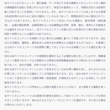
当サイトにおけるニュース、取引価格、データ及びその他の情報などのコンテンツは一般的
な情報提供を目的に作成されたものであり、特定のお客様のニーズ、財務状況または投資対
象に対応することを意図しておりません。また、当サイトのコンテンツはあくまでもお客様
の私的利用のみのために当社が提供しているものであって、商用目的のために提供されてい
るものではありません。当サイトのコンテンツ内のいかなる情報も、暗号資産（仮想通
貨）、金融の個別銘柄、金融投資あるいは金融商品の売買、投資、取引、保有などを勧誘ま
たは推奨するものではなく、当サイトのコンテンツを取引または売買を行う際の意思決定の
目的で使用することは適切ではありません。
当サイトのコンテンツは信頼できると思われる情報に基づいて作成されておりますが、当社
はその正確性、適時性、適切性または完全性を表明または保証するものではなく、お客様に
よる当サイトのコンテンツの利用等に関して生じうるいかなる損害についても責任を負いま
せん。
当社は当サイトのコンテンツの信頼性を確保するよう合理的な努力をしていますが、執筆者
によって提供されたいかなる見解または意見は当該執筆者自身のその時点における見解や分
析であって、当社の見解、分析ではありません。
当社は当サイトのコンテンツにおいて言及されている会社等と関係を有し、またはかかる会
社等に対してサービスを提供している可能性があります。また、当社は当サイトのコンテン
ツにおいて言及されている暗号資産（仮想通貨）の現物またはポジションを保有している可
能性があります。
当サイトのコンテンツは予告なしに内容が変更されることがあり、また更新する義務を負っ
ておりません。
当サイトのコンテンツではお客様の利便性を目的として他のインターネットのリンクを表示
することがありますが、当社はそのようなリンクのコンテンツを是認せず、また何らの責任
も負わないものとします。