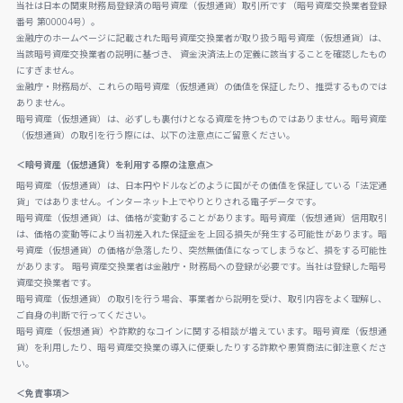
当社は日本の関東財務局登録済の暗号資産（仮想通貨）取引所です（暗号資産交換業者登録
番号 第00004号）。
金融庁のホームページに記載された暗号資産交換業者が取り扱う暗号資産（仮想通貨）は、
当該暗号資産交換業者の説明に基づき、 資金決済法上の定義に該当することを確認したもの
にすぎません。
金融庁・財務局が、これらの暗号資産（仮想通貨）の価値を保証したり、推奨するものでは
ありません。
暗号資産（仮想通貨）は、必ずしも裏付けとなる資産を持つものではありません。暗号資産
（仮想通貨）の取引を行う際には、以下の注意点にご留意ください。
＜暗号資産（仮想通貨）を利用する際の注意点＞
暗号資産（仮想通貨）は、日本円やドルなどのように国がその価値を保証している「法定通
貨」ではありません。インターネット上でやりとりされる電子データです。
暗号資産（仮想通貨）は、価格が変動することがあります。暗号資産（仮想通貨）信用取引
は、価格の変動等により当初差入れた保証金を上回る損失が発生する可能性があります。暗
号資産（仮想通貨）の価格が急落したり、突然無価値になってしまうなど、損をする可能性
があります。 暗号資産交換業者は金融庁・財務局への登録が必要です。当社は登録した暗号
資産交換業者です。
暗号資産（仮想通貨）の取引を行う場合、事業者から説明を受け、取引内容をよく理解し、
ご自身の判断で行ってください。
暗号資産（仮想通貨）や詐欺的なコインに関する相談が増えています。暗号資産（仮想通
貨）を利用したり、暗号資産交換業の導入に便乗したりする詐欺や悪質商法に御注意くださ
い。
＜免責事項＞