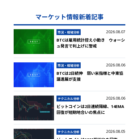
マーケット情報新着記事
2026.08.07
市況・相場分析
BTCは雇用統計控え小動き ウォーシ
ュ発言で利上げに警戒
2026.08.06
市況・相場分析
BTCは2日続伸 弱い米指標と中東協
議進展が支援
2026.08.06
テクニカル分析
ビットコインは2日連続陽線、14EMA
回復が短期地合いの焦点に
2026.08.05
テクニカル分析