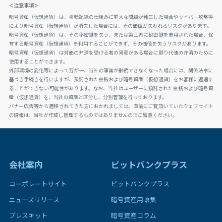
＜注意事項＞
暗号資産（仮想通貨）は、移転記録の仕組みに重大な問題が発生した場合やサイバー攻撃等
により暗号資産（仮想通貨）が消失した場合には、その価値が失われるリスクがあります。
暗号資産（仮想通貨）は、その秘密鍵を失う、または第三者に秘密鍵を悪用された場合、保
有する暗号資産（仮想通貨）を利用することができず、その価値を失うリスクがあります。
暗号資産（仮想通貨）は対価の弁済を受ける者の同意がある場合に限り代価の弁済のために
使用することができます。
外部環境の変化等によって万が一、当社の事業が継続できなくなった場合には、関係法令に
基づき手続きを行いますが、預託された金銭および暗号資産（仮想通貨）をお客様に返還す
ることができない可能性があります。なお、当社はユーザーに預託された金銭および暗号資
産（仮想通貨）を、当社の資産と区分し、分別管理を行っております。
バナー広告等から遷移されてきた方におかれましては、直前にご覧頂いていたウェブサイト
の情報は、当社が作成し管理するものではありませんのでご留意ください。
会社案内
ビットバンクプラス
コーポレートサイト
ビットバンクプラス
ニュースリリース
暗号資産用語集
プレスキット
暗号資産コラム