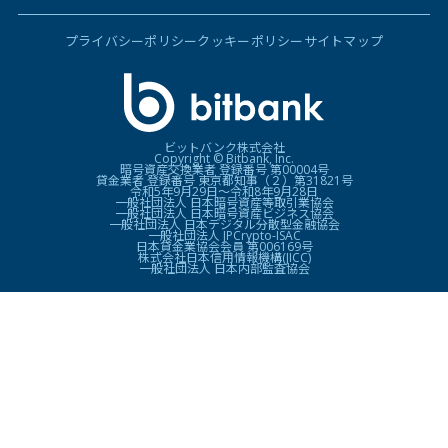
プライバシーポリシー
クッキーポリシー
サイトマップ
ビットバンク株式会社
Copyright © Bitbank, Inc.
暗号資産交換業者 登録番号 第00004号
貸金業者 登録番号 東京都知事（２）第31821号
令和5年9月29日〜令和8年9月28日
一般社団法人 日本暗号資産等取引業協会
一般社団法人 日本暗号資産ビジネス協会
一般社団法人 日本デジタル分散型金融協会
一般社団法人 JPCrypto-ISAC
日本貸金業協会会員 第006169号
株式会社日本信用情報機構(JICC)
一般社団法人 日本内部監査協会