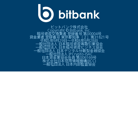
ビットバンク株式会社
Copyright © Bitbank, Inc.
暗号資産交換業者 登録番号 第00004号
貸金業者 登録番号 東京都知事（２）第31821号
令和5年9月29日〜令和8年9月28日
一般社団法人 日本暗号資産等取引業協会
一般社団法人 日本暗号資産ビジネス協会
一般社団法人 日本デジタル分散型金融協会
一般社団法人 JPCrypto-ISAC
日本貸金業協会会員 第006169号
株式会社日本信用情報機構(JICC)
一般社団法人 日本内部監査協会