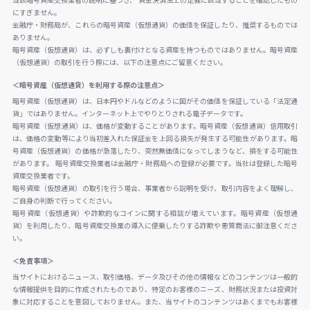
当該暗号資産交換業者の説明に基づき、 資金決済法上の定義に該当することを確認したもの
にすぎません。
金融庁・財務局が、これらの暗号資産（仮想通貨）の価値を保証したり、推奨するものでは
ありません。
暗号資産（仮想通貨）は、必ずしも裏付けとなる資産を持つものではありません。暗号資産
（仮想通貨）の取引を行う際には、以下の注意点にご留意ください。
＜暗号資産（仮想通貨）を利用する際の注意点＞
暗号資産（仮想通貨）は、日本円やドルなどのように国がその価値を保証している「法定通
貨」ではありません。インターネット上でやりとりされる電子データです。
暗号資産（仮想通貨）は、価格が変動することがあります。暗号資産（仮想通貨）信用取引
は、価格の変動等により当初差入れた保証金を上回る損失が発生する可能性があります。暗
号資産（仮想通貨）の価格が急落したり、突然無価値になってしまうなど、損をする可能性
があります。 暗号資産交換業者は金融庁・財務局への登録が必要です。当社は登録した暗号
資産交換業者です。
暗号資産（仮想通貨）の取引を行う場合、事業者から説明を受け、取引内容をよく理解し、
ご自身の判断で行ってください。
暗号資産（仮想通貨）や詐欺的なコインに関する相談が増えています。暗号資産（仮想通
貨）を利用したり、暗号資産交換業の導入に便乗したりする詐欺や悪質商法に御注意くださ
い。
＜免責事項＞
当サイトにおけるニュース、取引価格、データ及びその他の情報などのコンテンツは一般的
な情報提供を目的に作成されたものであり、特定のお客様のニーズ、財務状況または投資対
象に対応することを意図しておりません。また、当サイトのコンテンツはあくまでもお客様