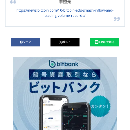
参照元
https://news.bitcoin.com/10-bitcoin-etfs-smash-inflow-and-
trading-volume-records/
シェア
ポスト
LINEで送る