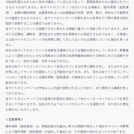
の私的利用のみのために当社が提供しているものであって、商用目的のために提供されてい
るものではありません。当サイトのコンテンツ内のいかなる情報も、暗号資産（仮想通
貨）、金融の個別銘柄、金融投資あるいは金融商品の売買、投資、取引、保有などを勧誘ま
たは推奨するものではなく、当サイトのコンテンツを取引または売買を行う際の意思決定の
目的で使用することは適切ではありません。
当サイトのコンテンツは信頼できると思われる情報に基づいて作成されておりますが、当社
はその正確性、適時性、適切性または完全性を表明または保証するものではなく、お客様に
よる当サイトのコンテンツの利用等に関して生じうるいかなる損害についても責任を負いま
せん。
当社は当サイトのコンテンツの信頼性を確保するよう合理的な努力をしていますが、執筆者
によって提供されたいかなる見解または意見は当該執筆者自身のその時点における見解や分
析であって、当社の見解、分析ではありません。
当社は当サイトのコンテンツにおいて言及されている会社等と関係を有し、またはかかる会
社等に対してサービスを提供している可能性があります。また、当社は当サイトのコンテン
ツにおいて言及されている暗号資産（仮想通貨）の現物またはポジションを保有している可
能性があります。
当サイトのコンテンツは予告なしに内容が変更されることがあり、また更新する義務を負っ
ておりません。
当サイトのコンテンツではお客様の利便性を目的として他のインターネットのリンクを表示
することがありますが、当社はそのようなリンクのコンテンツを是認せず、また何らの責任
も負わないものとします。
＜注意事項＞
暗号資産（仮想通貨）は、移転記録の仕組みに重大な問題が発生した場合やサイバー攻撃等
により暗号資産（仮想通貨）が消失した場合には、その価値が失われるリスクがあります。