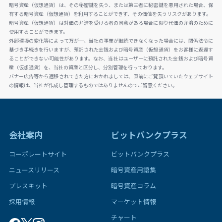
暗号資産（仮想通貨）は、その秘密鍵を失う、または第三者に秘密鍵を悪用された場合、保
有する暗号資産（仮想通貨）を利用することができず、その価値を失うリスクがあります。
暗号資産（仮想通貨）は対価の弁済を受ける者の同意がある場合に限り代価の弁済のために
使用することができます。
外部環境の変化等によって万が一、当社の事業が継続できなくなった場合には、関係法令に
基づき手続きを行いますが、預託された金銭および暗号資産（仮想通貨）をお客様に返還す
ることができない可能性があります。なお、当社はユーザーに預託された金銭および暗号資
産（仮想通貨）を、当社の資産と区分し、分別管理を行っております。
バナー広告等から遷移されてきた方におかれましては、直前にご覧頂いていたウェブサイト
の情報は、当社が作成し管理するものではありませんのでご留意ください。
会社案内
ビットバンクプラス
コーポレートサイト
ビットバンクプラス
ニュースリリース
暗号資産用語集
プレスキット
暗号資産コラム
採用情報
マーケット情報
チャート