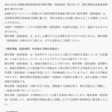
当社は日本の関東財務局登録済の暗号資産（仮想通貨）取引所です（暗号資産交換業者登録
番号 第00004号）。
金融庁のホームページに記載された暗号資産交換業者が取り扱う暗号資産（仮想通貨）は、
当該暗号資産交換業者の説明に基づき、 資金決済法上の定義に該当することを確認したもの
にすぎません。
金融庁・財務局が、これらの暗号資産（仮想通貨）の価値を保証したり、推奨するものでは
ありません。
暗号資産（仮想通貨）は、必ずしも裏付けとなる資産を持つものではありません。暗号資産
（仮想通貨）の取引を行う際には、以下の注意点にご留意ください。
＜暗号資産（仮想通貨）を利用する際の注意点＞
暗号資産（仮想通貨）は、日本円やドルなどのように国がその価値を保証している「法定通
貨」ではありません。インターネット上でやりとりされる電子データです。
暗号資産（仮想通貨）は、価格が変動することがあります。暗号資産（仮想通貨）信用取引
は、価格の変動等により当初差入れた保証金を上回る損失が発生する可能性があります。暗
号資産（仮想通貨）の価格が急落したり、突然無価値になってしまうなど、損をする可能性
があります。 暗号資産交換業者は金融庁・財務局への登録が必要です。当社は登録した暗号
資産交換業者です。
暗号資産（仮想通貨）の取引を行う場合、事業者から説明を受け、取引内容をよく理解し、
ご自身の判断で行ってください。
暗号資産（仮想通貨）や詐欺的なコインに関する相談が増えています。暗号資産（仮想通
貨）を利用したり、暗号資産交換業の導入に便乗したりする詐欺や悪質商法に御注意くださ
い。