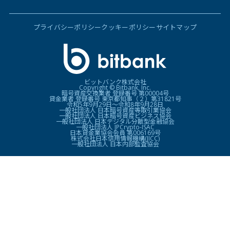
プライバシーポリシー
クッキーポリシー
サイトマップ
ビットバンク株式会社
Copyright © Bitbank, Inc.
暗号資産交換業者 登録番号 第00004号
貸金業者 登録番号 東京都知事（２）第31821号
令和5年9月29日〜令和8年9月28日
一般社団法人 日本暗号資産等取引業協会
一般社団法人 日本暗号資産ビジネス協会
一般社団法人 日本デジタル分散型金融協会
一般社団法人 JPCrypto-ISAC
日本貸金業協会会員 第006169号
株式会社日本信用情報機構(JICC)
一般社団法人 日本内部監査協会