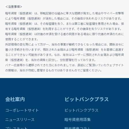
＜注意事項＞
暗号資産（仮想通貨）は、移転記録の仕組みに重大な問題が発生した場合やサイバー攻撃等
により暗号資産（仮想通貨）が消失した場合には、その価値が失われるリスクがあります。
暗号資産（仮想通貨）は、その秘密鍵を失う、または第三者に秘密鍵を悪用された場合、保
有する暗号資産（仮想通貨）を利用することができず、その価値を失うリスクがあります。
暗号資産（仮想通貨）は対価の弁済を受ける者の同意がある場合に限り代価の弁済のために
使用することができます。
外部環境の変化等によって万が一、当社の事業が継続できなくなった場合には、関係法令に
基づき手続きを行いますが、預託された金銭および暗号資産（仮想通貨）をお客様に返還す
ることができない可能性があります。なお、当社はユーザーに預託された金銭および暗号資
産（仮想通貨）を、当社の資産と区分し、分別管理を行っております。
バナー広告等から遷移されてきた方におかれましては、直前にご覧頂いていたウェブサイト
の情報は、当社が作成し管理するものではありませんのでご留意ください。
会社案内
ビットバンクプラス
コーポレートサイト
ビットバンクプラス
ニュースリリース
暗号資産用語集
プレスキット
暗号資産コラム