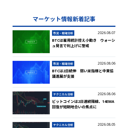
マーケット情報新着記事
2026.08.07
市況・相場分析
BTCは雇用統計控え小動き ウォーシ
ュ発言で利上げに警戒
2026.08.06
市況・相場分析
BTCは2日続伸 弱い米指標と中東協
議進展が支援
2026.08.06
テクニカル分析
ビットコインは2日連続陽線、14EMA
回復が短期地合いの焦点に
2026.08.05
テクニカル分析