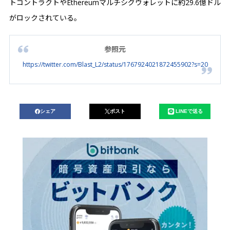
トコントラクトやEthereumマルチシグウォレットに約29.6億ドル
がロックされている。
参照元
https://twitter.com/Blast_L2/status/1767924021872455902?s=20
シェア
ポスト
LINEで送る