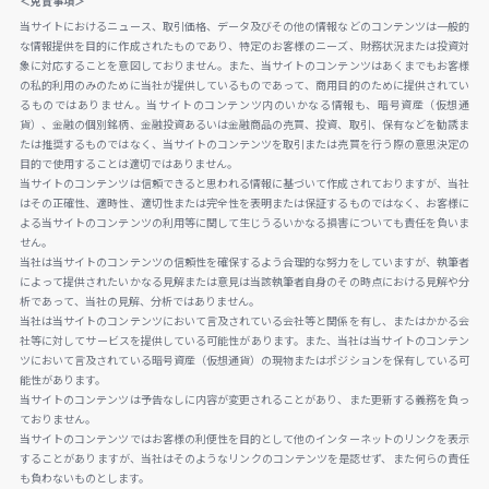
＜免責事項＞
当サイトにおけるニュース、取引価格、データ及びその他の情報などのコンテンツは一般的
な情報提供を目的に作成されたものであり、特定のお客様のニーズ、財務状況または投資対
象に対応することを意図しておりません。また、当サイトのコンテンツはあくまでもお客様
の私的利用のみのために当社が提供しているものであって、商用目的のために提供されてい
るものではありません。当サイトのコンテンツ内のいかなる情報も、暗号資産（仮想通
貨）、金融の個別銘柄、金融投資あるいは金融商品の売買、投資、取引、保有などを勧誘ま
たは推奨するものではなく、当サイトのコンテンツを取引または売買を行う際の意思決定の
目的で使用することは適切ではありません。
当サイトのコンテンツは信頼できると思われる情報に基づいて作成されておりますが、当社
はその正確性、適時性、適切性または完全性を表明または保証するものではなく、お客様に
よる当サイトのコンテンツの利用等に関して生じうるいかなる損害についても責任を負いま
せん。
当社は当サイトのコンテンツの信頼性を確保するよう合理的な努力をしていますが、執筆者
によって提供されたいかなる見解または意見は当該執筆者自身のその時点における見解や分
析であって、当社の見解、分析ではありません。
当社は当サイトのコンテンツにおいて言及されている会社等と関係を有し、またはかかる会
社等に対してサービスを提供している可能性があります。また、当社は当サイトのコンテン
ツにおいて言及されている暗号資産（仮想通貨）の現物またはポジションを保有している可
能性があります。
当サイトのコンテンツは予告なしに内容が変更されることがあり、また更新する義務を負っ
ておりません。
当サイトのコンテンツではお客様の利便性を目的として他のインターネットのリンクを表示
することがありますが、当社はそのようなリンクのコンテンツを是認せず、また何らの責任
も負わないものとします。