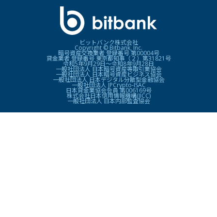
ビットバンク株式会社
Copyright © Bitbank, Inc.
暗号資産交換業者 登録番号 第00004号
貸金業者 登録番号 東京都知事（２）第31821号
令和5年9月29日〜令和8年9月28日
一般社団法人 日本暗号資産等取引業協会
一般社団法人 日本暗号資産ビジネス協会
一般社団法人 日本デジタル分散型金融協会
一般社団法人 JPCrypto-ISAC
日本貸金業協会会員 第006169号
株式会社日本信用情報機構(JICC)
一般社団法人 日本内部監査協会