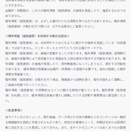
当該暗号資産交換業者の説明に基づき、 資金決済法上の定義に該当することを確認したもの
にすぎません。
金融庁・財務局が、これらの暗号資産（仮想通貨）の価値を保証したり、推奨するものでは
ありません。
暗号資産（仮想通貨）は、必ずしも裏付けとなる資産を持つものではありません。暗号資産
（仮想通貨）の取引を行う際には、以下の注意点にご留意ください。
＜暗号資産（仮想通貨）を利用する際の注意点＞
暗号資産（仮想通貨）は、日本円やドルなどのように国がその価値を保証している「法定通
貨」ではありません。インターネット上でやりとりされる電子データです。
暗号資産（仮想通貨）は、価格が変動することがあります。暗号資産（仮想通貨）信用取引
は、価格の変動等により当初差入れた保証金を上回る損失が発生する可能性があります。暗
号資産（仮想通貨）の価格が急落したり、突然無価値になってしまうなど、損をする可能性
があります。 暗号資産交換業者は金融庁・財務局への登録が必要です。当社は登録した暗号
資産交換業者です。
暗号資産（仮想通貨）の取引を行う場合、事業者から説明を受け、取引内容をよく理解し、
ご自身の判断で行ってください。
暗号資産（仮想通貨）や詐欺的なコインに関する相談が増えています。暗号資産（仮想通
貨）を利用したり、暗号資産交換業の導入に便乗したりする詐欺や悪質商法に御注意くださ
い。
＜免責事項＞
当サイトにおけるニュース、取引価格、データ及びその他の情報などのコンテンツは一般的
な情報提供を目的に作成されたものであり、特定のお客様のニーズ、財務状況または投資対
象に対応することを意図しておりません。また、当サイトのコンテンツはあくまでもお客様