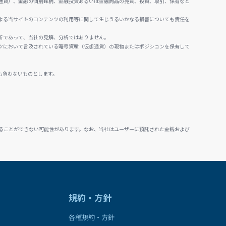
通貨）、金融の個別銘柄、金融投資あるいは金融商品の売買、投資、取引、保有など
よる当サイトのコンテンツの利用等に関して生じうるいかなる損害についても責任を
析であって、当社の見解、分析ではありません。
ツにおいて言及されている暗号資産（仮想通貨）の現物またはポジションを保有して
も負わないものとします。
ることができない可能性があります。なお、当社はユーザーに預託された金銭および
規約・方針
各種規約・方針