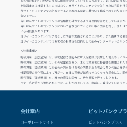
お客様の私的利用のみのために当社が提供しているものであって、商用目的のため
を勧誘または推奨するものではなく、当サイトのコンテンツを取引または売買を行
当サイトのコンテンツは信頼できると思われる情報に基づいて作成されております
負いません。
当社は当サイトのコンテンツの信頼性を確保するよう合理的な努力をしていますが
当社は当サイトのコンテンツにおいて言及されている会社等と関係を有し、または
いる可能性があります。
当サイトのコンテンツは予告なしに内容が変更されることがあり、また更新する義
当サイトのコンテンツではお客様の利便性を目的として他のインターネットのリン
＜注意事項＞
暗号資産（仮想通貨）は、移転記録の仕組みに重大な問題が発生した場合やサイバ
暗号資産（仮想通貨）は、その秘密鍵を失う、または第三者に秘密鍵を悪用された
暗号資産（仮想通貨）は対価の弁済を受ける者の同意がある場合に限り代価の弁済
外部環境の変化等によって万が一、当社の事業が継続できなくなった場合には、関
暗号資産（仮想通貨）を、当社の資産と区分し、分別管理を行っております。
バナー広告等から遷移されてきた方におかれましては、直前にご覧頂いていたウェ
会社案内
ビットバンクプ
コーポレートサイト
ビットバンクプラス