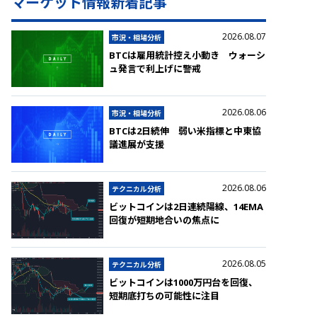
マーケット情報新着記事
2026.08.07
市況・相場分析
BTCは雇用統計控え小動き ウォーシ
ュ発言で利上げに警戒
2026.08.06
市況・相場分析
BTCは2日続伸 弱い米指標と中東協
議進展が支援
2026.08.06
テクニカル分析
ビットコインは2日連続陽線、14EMA
回復が短期地合いの焦点に
2026.08.05
テクニカル分析
ビットコインは1000万円台を回復、
短期底打ちの可能性に注目