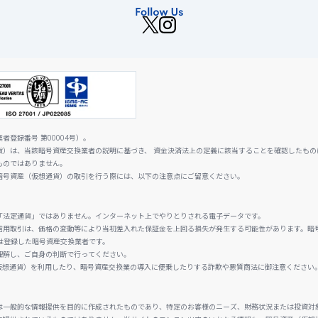
登録番号 第00004号）。
貨）は、当該暗号資産交換業者の説明に基づき、 資金決済法上の定義に該当することを確認したもの
ものではありません。
暗号資産（仮想通貨）の取引を行う際には、以下の注意点にご留意ください。
「法定通貨」ではありません。インターネット上でやりとりされる電子データです。
信用取引は、価格の変動等により当初差入れた保証金を上回る損失が発生する可能性があります。暗
は登録した暗号資産交換業者です。
理解し、ご自身の判断で行ってください。
仮想通貨）を利用したり、暗号資産交換業の導入に便乗したりする詐欺や悪質商法に御注意ください
は一般的な情報提供を目的に作成されたものであり、特定のお客様のニーズ、財務状況または投資対