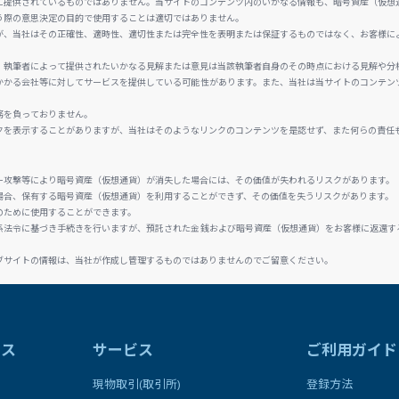
に提供されているものではありません。当サイトのコンテンツ内のいかなる情報も、暗号資産（仮想
う際の意思決定の目的で使用することは適切ではありません。
が、当社はその正確性、適時性、適切性または完全性を表明または保証するものではなく、お客様に
、執筆者によって提供されたいかなる見解または意見は当該執筆者自身のその時点における見解や分
かかる会社等に対してサービスを提供している可能性があります。また、当社は当サイトのコンテン
務を負っておりません。
クを表示することがありますが、当社はそのようなリンクのコンテンツを是認せず、また何らの責任
ー攻撃等により暗号資産（仮想通貨）が消失した場合には、その価値が失われるリスクがあります。
場合、保有する暗号資産（仮想通貨）を利用することができず、その価値を失うリスクがあります。
のために使用することができます。
係法令に基づき手続きを行いますが、預託された金銭および暗号資産（仮想通貨）をお客様に返還す
ブサイトの情報は、当社が作成し管理するものではありませんのでご留意ください。
ラス
サービス
ご利用ガイド
現物取引(取引所)
登録方法