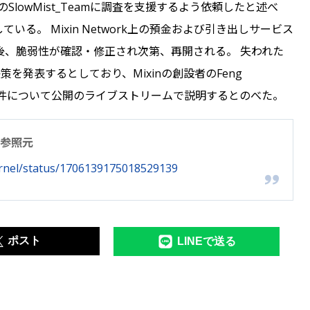
SlowMist_Teamに調査を支援するよう依頼したと述べ
る。 Mixin Network上の預金および引き出しサービス
後、脆弱性が確認・修正され次第、再開される。 失われた
策を発表するとしており、Mixinの創設者のFeng
Tに、この事件について公開のライブストリームで説明するとのべた。
参照元
ernel/status/1706139175018529139
ポスト
LINEで送る