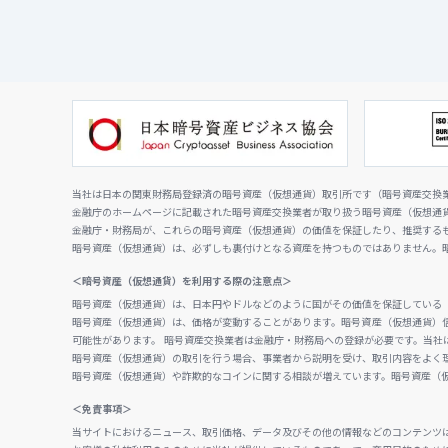
当社は日本の関東財務局登録済の暗号資産（仮想通貨）取引所です（暗号資産交換業者
金融庁のホームページに記載された暗号資産交換業者が取り扱う暗号資産（仮想通
金融庁・財務局が、これらの暗号資産（仮想通貨）の価値を保証したり、推奨する
暗号資産（仮想通貨）は、必ずしも裏付けとなる資産を持つものではありません。
＜暗号資産（仮想通貨）を利用する際の注意点＞
暗号資産（仮想通貨）は、日本円やドルなどのように国がその価値を保証している
暗号資産（仮想通貨）は、価格が変動することがあります。暗号資産（仮想通貨）
可能性があります。 暗号資産交換業者は金融庁・財務局への登録が必要です。当社
暗号資産（仮想通貨）の取引を行う場合、事業者から説明を受け、取引内容をよく
暗号資産（仮想通貨）や詐欺的なコインに関する相談が増えています。暗号資産（
＜免責事項＞
当サイトにおけるニュース、取引価格、データ及びその他の情報などのコンテンツ