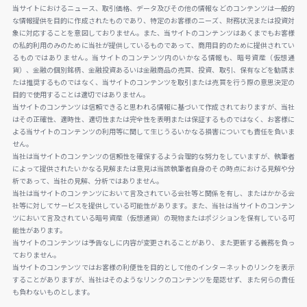
当サイトにおけるニュース、取引価格、データ及びその他の情報などのコンテンツは一般的
な情報提供を目的に作成されたものであり、特定のお客様のニーズ、財務状況または投資対
象に対応することを意図しておりません。また、当サイトのコンテンツはあくまでもお客様
の私的利用のみのために当社が提供しているものであって、商用目的のために提供されてい
るものではありません。当サイトのコンテンツ内のいかなる情報も、暗号資産（仮想通
貨）、金融の個別銘柄、金融投資あるいは金融商品の売買、投資、取引、保有などを勧誘ま
たは推奨するものではなく、当サイトのコンテンツを取引または売買を行う際の意思決定の
目的で使用することは適切ではありません。
当サイトのコンテンツは信頼できると思われる情報に基づいて作成されておりますが、当社
はその正確性、適時性、適切性または完全性を表明または保証するものではなく、お客様に
よる当サイトのコンテンツの利用等に関して生じうるいかなる損害についても責任を負いま
せん。
当社は当サイトのコンテンツの信頼性を確保するよう合理的な努力をしていますが、執筆者
によって提供されたいかなる見解または意見は当該執筆者自身のその時点における見解や分
析であって、当社の見解、分析ではありません。
当社は当サイトのコンテンツにおいて言及されている会社等と関係を有し、またはかかる会
社等に対してサービスを提供している可能性があります。また、当社は当サイトのコンテン
ツにおいて言及されている暗号資産（仮想通貨）の現物またはポジションを保有している可
能性があります。
当サイトのコンテンツは予告なしに内容が変更されることがあり、また更新する義務を負っ
ておりません。
当サイトのコンテンツではお客様の利便性を目的として他のインターネットのリンクを表示
することがありますが、当社はそのようなリンクのコンテンツを是認せず、また何らの責任
も負わないものとします。