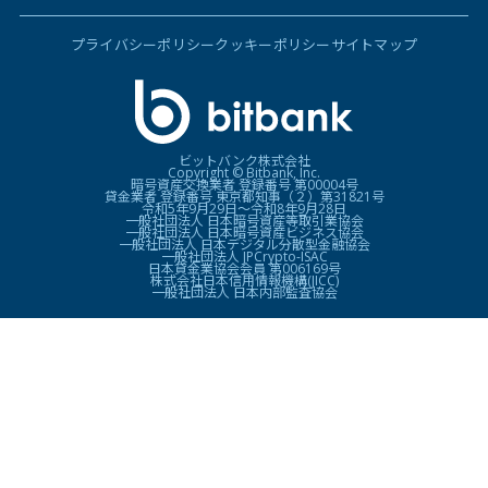
プライバシーポリシー
クッキーポリシー
サイトマップ
ビットバンク株式会社
Copyright © Bitbank, Inc.
暗号資産交換業者 登録番号 第00004号
貸金業者 登録番号 東京都知事（２）第31821号
令和5年9月29日〜令和8年9月28日
一般社団法人 日本暗号資産等取引業協会
一般社団法人 日本暗号資産ビジネス協会
一般社団法人 日本デジタル分散型金融協会
一般社団法人 JPCrypto-ISAC
日本貸金業協会会員 第006169号
株式会社日本信用情報機構(JICC)
一般社団法人 日本内部監査協会