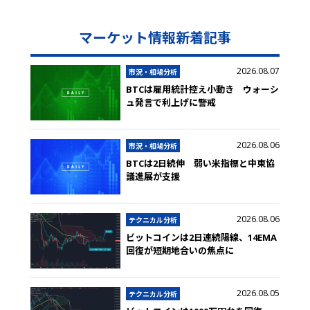
マーケット情報新着記事
2026.08.07
市況・相場分析
BTCは雇用統計控え小動き ウォーシ
ュ発言で利上げに警戒
2026.08.06
市況・相場分析
BTCは2日続伸 弱い米指標と中東協
議進展が支援
2026.08.06
テクニカル分析
ビットコインは2日連続陽線、14EMA
回復が短期地合いの焦点に
2026.08.05
テクニカル分析