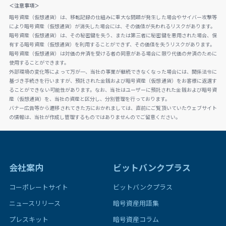
＜注意事項＞
暗号資産（仮想通貨）は、移転記録の仕組みに重大な問題が発生した場合やサイバー攻撃等
により暗号資産（仮想通貨）が消失した場合には、その価値が失われるリスクがあります。
暗号資産（仮想通貨）は、その秘密鍵を失う、または第三者に秘密鍵を悪用された場合、保
有する暗号資産（仮想通貨）を利用することができず、その価値を失うリスクがあります。
暗号資産（仮想通貨）は対価の弁済を受ける者の同意がある場合に限り代価の弁済のために
使用することができます。
外部環境の変化等によって万が一、当社の事業が継続できなくなった場合には、関係法令に
基づき手続きを行いますが、預託された金銭および暗号資産（仮想通貨）をお客様に返還す
ることができない可能性があります。なお、当社はユーザーに預託された金銭および暗号資
産（仮想通貨）を、当社の資産と区分し、分別管理を行っております。
バナー広告等から遷移されてきた方におかれましては、直前にご覧頂いていたウェブサイト
の情報は、当社が作成し管理するものではありませんのでご留意ください。
会社案内
ビットバンクプラス
コーポレートサイト
ビットバンクプラス
ニュースリリース
暗号資産用語集
プレスキット
暗号資産コラム