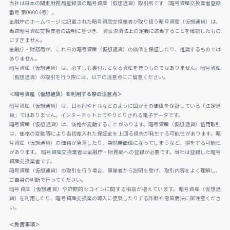
当社は日本の関東財務局登録済の暗号資産（仮想通貨）取引所です（暗号資産交換業者登録
番号 第00004号）。
金融庁のホームページに記載された暗号資産交換業者が取り扱う暗号資産（仮想通貨）は、
当該暗号資産交換業者の説明に基づき、 資金決済法上の定義に該当することを確認したもの
にすぎません。
金融庁・財務局が、これらの暗号資産（仮想通貨）の価値を保証したり、推奨するものでは
ありません。
暗号資産（仮想通貨）は、必ずしも裏付けとなる資産を持つものではありません。暗号資産
（仮想通貨）の取引を行う際には、以下の注意点にご留意ください。
＜暗号資産（仮想通貨）を利用する際の注意点＞
暗号資産（仮想通貨）は、日本円やドルなどのように国がその価値を保証している「法定通
貨」ではありません。インターネット上でやりとりされる電子データです。
暗号資産（仮想通貨）は、価格が変動することがあります。暗号資産（仮想通貨）信用取引
は、価格の変動等により当初差入れた保証金を上回る損失が発生する可能性があります。暗
号資産（仮想通貨）の価格が急落したり、突然無価値になってしまうなど、損をする可能性
があります。 暗号資産交換業者は金融庁・財務局への登録が必要です。当社は登録した暗号
資産交換業者です。
暗号資産（仮想通貨）の取引を行う場合、事業者から説明を受け、取引内容をよく理解し、
ご自身の判断で行ってください。
暗号資産（仮想通貨）や詐欺的なコインに関する相談が増えています。暗号資産（仮想通
貨）を利用したり、暗号資産交換業の導入に便乗したりする詐欺や悪質商法に御注意くださ
い。
＜免責事項＞