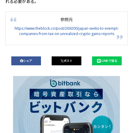
れる必要がある。
参照元
https://www.theblock.co/post/269200/japan-seeks-to-exempt-
companies-from-tax-on-unrealized-crypto-gains-reports
シェア
ポスト
LINEで送る