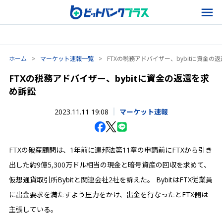
ホーム
>
マーケット速報一覧
>
FTXの税務アドバイザー、bybitに資金の
FTXの税務アドバイザー、bybitに資金の返還を求
め訴訟
2023.11.11 19:08
マーケット速報
FTXの破産顧問は、1年前に連邦法第11章の申請前にFTXから引き
出した約9億5,300万ドル相当の現金と暗号資産の回収を求めて、
仮想通貨取引所Bybitと関連会社2社を訴えた。 BybitはFTX従業員
に出金要求を満たすよう圧力をかけ、出金を行なったとFTX側は
主張している。