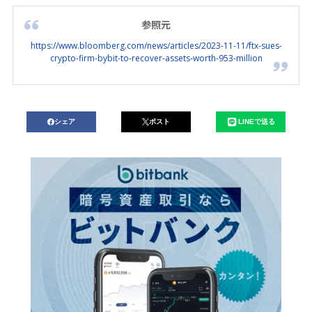
参照元
https://www.bloomberg.com/news/articles/2023-11-11/ftx-sues-
crypto-firm-bybit-to-recover-assets-worth-953-million
シェア
ポスト
LINEで送る