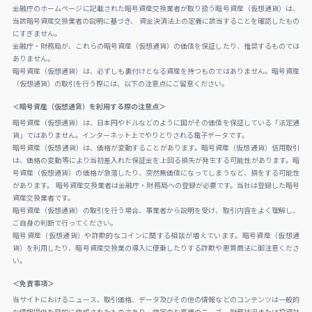
金融庁のホームページに記載された暗号資産交換業者が取り扱う暗号資産（仮想通貨）は、
当該暗号資産交換業者の説明に基づき、 資金決済法上の定義に該当することを確認したもの
にすぎません。
金融庁・財務局が、これらの暗号資産（仮想通貨）の価値を保証したり、推奨するものでは
ありません。
暗号資産（仮想通貨）は、必ずしも裏付けとなる資産を持つものではありません。暗号資産
（仮想通貨）の取引を行う際には、以下の注意点にご留意ください。
＜暗号資産（仮想通貨）を利用する際の注意点＞
暗号資産（仮想通貨）は、日本円やドルなどのように国がその価値を保証している「法定通
貨」ではありません。インターネット上でやりとりされる電子データです。
暗号資産（仮想通貨）は、価格が変動することがあります。暗号資産（仮想通貨）信用取引
は、価格の変動等により当初差入れた保証金を上回る損失が発生する可能性があります。暗
号資産（仮想通貨）の価格が急落したり、突然無価値になってしまうなど、損をする可能性
があります。 暗号資産交換業者は金融庁・財務局への登録が必要です。当社は登録した暗号
資産交換業者です。
暗号資産（仮想通貨）の取引を行う場合、事業者から説明を受け、取引内容をよく理解し、
ご自身の判断で行ってください。
暗号資産（仮想通貨）や詐欺的なコインに関する相談が増えています。暗号資産（仮想通
貨）を利用したり、暗号資産交換業の導入に便乗したりする詐欺や悪質商法に御注意くださ
い。
＜免責事項＞
当サイトにおけるニュース、取引価格、データ及びその他の情報などのコンテンツは一般的