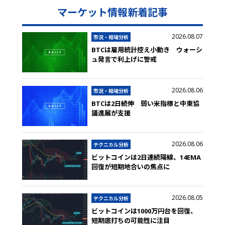
マーケット情報新着記事
2026.08.07
市況・相場分析
BTCは雇用統計控え小動き ウォーシ
ュ発言で利上げに警戒
2026.08.06
市況・相場分析
BTCは2日続伸 弱い米指標と中東協
議進展が支援
2026.08.06
テクニカル分析
ビットコインは2日連続陽線、14EMA
回復が短期地合いの焦点に
2026.08.05
テクニカル分析
ビットコインは1000万円台を回復、
短期底打ちの可能性に注目