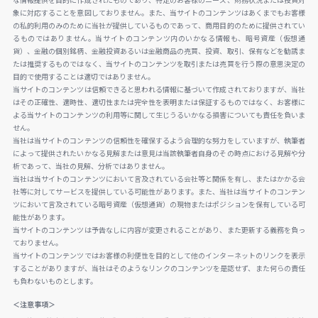
な情報提供を目的に作成されたものであり、特定のお客様のニーズ、財務状況または投資対
象に対応することを意図しておりません。また、当サイトのコンテンツはあくまでもお客様
の私的利用のみのために当社が提供しているものであって、商用目的のために提供されてい
るものではありません。当サイトのコンテンツ内のいかなる情報も、暗号資産（仮想通
貨）、金融の個別銘柄、金融投資あるいは金融商品の売買、投資、取引、保有などを勧誘ま
たは推奨するものではなく、当サイトのコンテンツを取引または売買を行う際の意思決定の
目的で使用することは適切ではありません。
当サイトのコンテンツは信頼できると思われる情報に基づいて作成されておりますが、当社
はその正確性、適時性、適切性または完全性を表明または保証するものではなく、お客様に
よる当サイトのコンテンツの利用等に関して生じうるいかなる損害についても責任を負いま
せん。
当社は当サイトのコンテンツの信頼性を確保するよう合理的な努力をしていますが、執筆者
によって提供されたいかなる見解または意見は当該執筆者自身のその時点における見解や分
析であって、当社の見解、分析ではありません。
当社は当サイトのコンテンツにおいて言及されている会社等と関係を有し、またはかかる会
社等に対してサービスを提供している可能性があります。また、当社は当サイトのコンテン
ツにおいて言及されている暗号資産（仮想通貨）の現物またはポジションを保有している可
能性があります。
当サイトのコンテンツは予告なしに内容が変更されることがあり、また更新する義務を負っ
ておりません。
当サイトのコンテンツではお客様の利便性を目的として他のインターネットのリンクを表示
することがありますが、当社はそのようなリンクのコンテンツを是認せず、また何らの責任
も負わないものとします。
＜注意事項＞