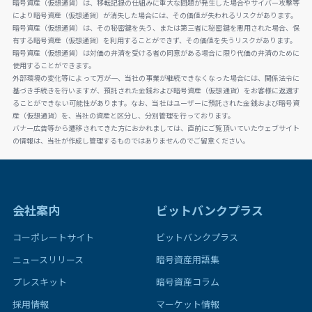
暗号資産（仮想通貨）は、移転記録の仕組みに重大な問題が発生した場合やサイバー攻撃等
により暗号資産（仮想通貨）が消失した場合には、その価値が失われるリスクがあります。
暗号資産（仮想通貨）は、その秘密鍵を失う、または第三者に秘密鍵を悪用された場合、保
有する暗号資産（仮想通貨）を利用することができず、その価値を失うリスクがあります。
暗号資産（仮想通貨）は対価の弁済を受ける者の同意がある場合に限り代価の弁済のために
使用することができます。
外部環境の変化等によって万が一、当社の事業が継続できなくなった場合には、関係法令に
基づき手続きを行いますが、預託された金銭および暗号資産（仮想通貨）をお客様に返還す
ることができない可能性があります。なお、当社はユーザーに預託された金銭および暗号資
産（仮想通貨）を、当社の資産と区分し、分別管理を行っております。
バナー広告等から遷移されてきた方におかれましては、直前にご覧頂いていたウェブサイト
の情報は、当社が作成し管理するものではありませんのでご留意ください。
会社案内
ビットバンクプラス
コーポレートサイト
ビットバンクプラス
ニュースリリース
暗号資産用語集
プレスキット
暗号資産コラム
採用情報
マーケット情報