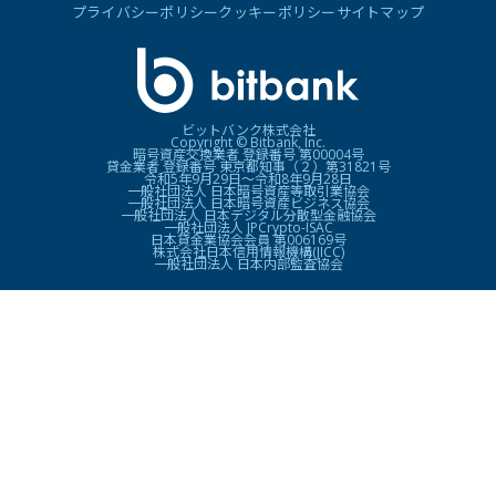
プライバシーポリシー
クッキーポリシー
サイトマップ
ビットバンク株式会社
Copyright © Bitbank, Inc.
暗号資産交換業者 登録番号 第00004号
貸金業者 登録番号 東京都知事（２）第31821号
令和5年9月29日〜令和8年9月28日
一般社団法人 日本暗号資産等取引業協会
一般社団法人 日本暗号資産ビジネス協会
一般社団法人 日本デジタル分散型金融協会
一般社団法人 JPCrypto-ISAC
日本貸金業協会会員 第006169号
株式会社日本信用情報機構(JICC)
一般社団法人 日本内部監査協会