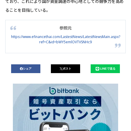
ており、これにより国が資金調達の中心地としての競争力を高め
ることを目指している。
参照元
https://www.efinancethai.com/LastestNews/LatestNewsMain.aspx?
ref=C&id=bWY5emlOVTVSNHc9
シェア
ポスト
LINEで送る