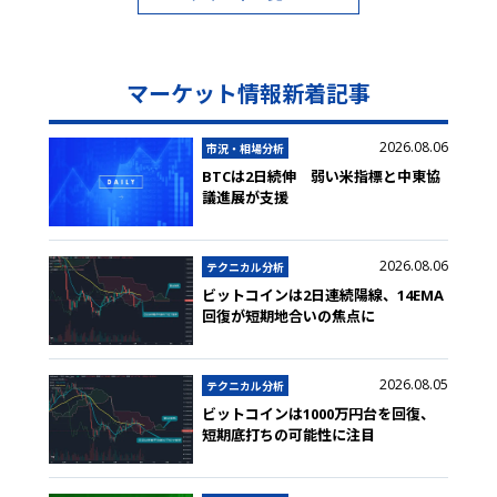
マーケット情報新着記事
2026.08.06
市況・相場分析
BTCは2日続伸 弱い米指標と中東協
議進展が支援
2026.08.06
テクニカル分析
ビットコインは2日連続陽線、14EMA
回復が短期地合いの焦点に
2026.08.05
テクニカル分析
ビットコインは1000万円台を回復、
短期底打ちの可能性に注目