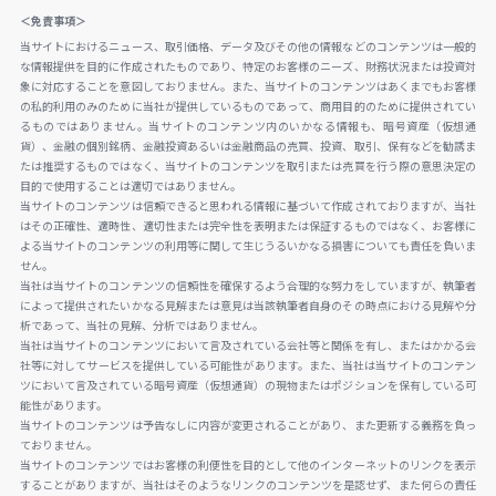
＜免責事項＞
当サイトにおけるニュース、取引価格、データ及びその他の情報などのコンテンツは一般的
な情報提供を目的に作成されたものであり、特定のお客様のニーズ、財務状況または投資対
象に対応することを意図しておりません。また、当サイトのコンテンツはあくまでもお客様
の私的利用のみのために当社が提供しているものであって、商用目的のために提供されてい
るものではありません。当サイトのコンテンツ内のいかなる情報も、暗号資産（仮想通
貨）、金融の個別銘柄、金融投資あるいは金融商品の売買、投資、取引、保有などを勧誘ま
たは推奨するものではなく、当サイトのコンテンツを取引または売買を行う際の意思決定の
目的で使用することは適切ではありません。
当サイトのコンテンツは信頼できると思われる情報に基づいて作成されておりますが、当社
はその正確性、適時性、適切性または完全性を表明または保証するものではなく、お客様に
よる当サイトのコンテンツの利用等に関して生じうるいかなる損害についても責任を負いま
せん。
当社は当サイトのコンテンツの信頼性を確保するよう合理的な努力をしていますが、執筆者
によって提供されたいかなる見解または意見は当該執筆者自身のその時点における見解や分
析であって、当社の見解、分析ではありません。
当社は当サイトのコンテンツにおいて言及されている会社等と関係を有し、またはかかる会
社等に対してサービスを提供している可能性があります。また、当社は当サイトのコンテン
ツにおいて言及されている暗号資産（仮想通貨）の現物またはポジションを保有している可
能性があります。
当サイトのコンテンツは予告なしに内容が変更されることがあり、また更新する義務を負っ
ておりません。
当サイトのコンテンツではお客様の利便性を目的として他のインターネットのリンクを表示
することがありますが、当社はそのようなリンクのコンテンツを是認せず、また何らの責任