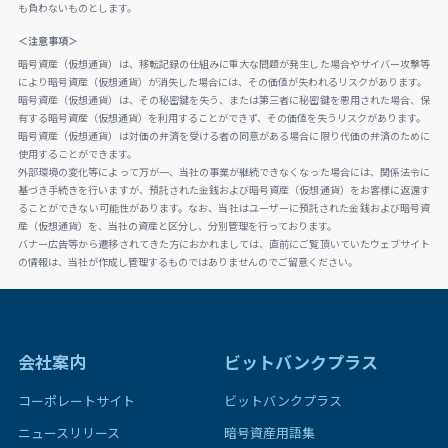
も負わないものとします。
＜注意事項＞
暗号資産（仮想通貨）は、移転記録の仕組みに重大な問題が発生した場合やサイバー攻撃等
により暗号資産（仮想通貨）が消失した場合には、その価値が失われるリスクがあります。
暗号資産（仮想通貨）は、その秘密鍵を失う、または第三者に秘密鍵を悪用された場合、保
有する暗号資産（仮想通貨）を利用することができず、その価値を失うリスクがあります。
暗号資産（仮想通貨）は対価の弁済を受ける者の同意がある場合に限り代価の弁済のために
使用することができます。
外部環境の変化等によって万が一、当社の事業が継続できなくなった場合には、関係法令に
基づき手続きを行いますが、預託された金銭および暗号資産（仮想通貨）をお客様に返還す
ることができない可能性があります。なお、当社はユーザーに預託された金銭および暗号資
産（仮想通貨）を、当社の資産と区分し、分別管理を行っております。
バナー広告等から遷移されてきた方におかれましては、直前にご覧頂いていたウェブサイト
の情報は、当社が作成し管理するものではありませんのでご留意ください。
会社案内
ビットバンクプラス
コーポレートサイト
ビットバンクプラス
ニュースリリース
暗号資産用語集