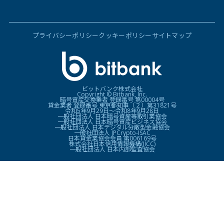
プライバシーポリシー
クッキーポリシー
サイトマップ
ビットバンク株式会社
Copyright © Bitbank, Inc.
暗号資産交換業者 登録番号 第00004号
貸金業者 登録番号 東京都知事（２）第31821号
令和5年9月29日〜令和8年9月28日
一般社団法人 日本暗号資産等取引業協会
一般社団法人 日本暗号資産ビジネス協会
一般社団法人 日本デジタル分散型金融協会
一般社団法人 JPCrypto-ISAC
日本貸金業協会会員 第006169号
株式会社日本信用情報機構(JICC)
一般社団法人 日本内部監査協会