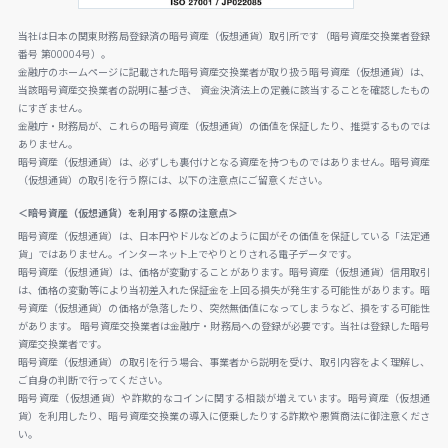
当社は日本の関東財務局登録済の暗号資産（仮想通貨）取引所です（暗号資産交換業者登録
番号 第00004号）。
金融庁のホームページに記載された暗号資産交換業者が取り扱う暗号資産（仮想通貨）は、
当該暗号資産交換業者の説明に基づき、 資金決済法上の定義に該当することを確認したもの
にすぎません。
金融庁・財務局が、これらの暗号資産（仮想通貨）の価値を保証したり、推奨するものでは
ありません。
暗号資産（仮想通貨）は、必ずしも裏付けとなる資産を持つものではありません。暗号資産
（仮想通貨）の取引を行う際には、以下の注意点にご留意ください。
＜暗号資産（仮想通貨）を利用する際の注意点＞
暗号資産（仮想通貨）は、日本円やドルなどのように国がその価値を保証している「法定通
貨」ではありません。インターネット上でやりとりされる電子データです。
暗号資産（仮想通貨）は、価格が変動することがあります。暗号資産（仮想通貨）信用取引
は、価格の変動等により当初差入れた保証金を上回る損失が発生する可能性があります。暗
号資産（仮想通貨）の価格が急落したり、突然無価値になってしまうなど、損をする可能性
があります。 暗号資産交換業者は金融庁・財務局への登録が必要です。当社は登録した暗号
資産交換業者です。
暗号資産（仮想通貨）の取引を行う場合、事業者から説明を受け、取引内容をよく理解し、
ご自身の判断で行ってください。
暗号資産（仮想通貨）や詐欺的なコインに関する相談が増えています。暗号資産（仮想通
貨）を利用したり、暗号資産交換業の導入に便乗したりする詐欺や悪質商法に御注意くださ
い。