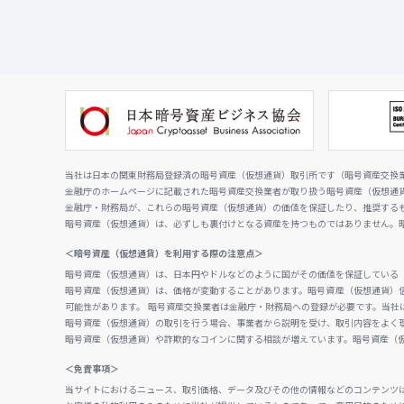
当社は日本の関東財務局登録済の暗号資産（仮想通貨）取引所です（暗号資産交換業者
金融庁のホームページに記載された暗号資産交換業者が取り扱う暗号資産（仮想通
金融庁・財務局が、これらの暗号資産（仮想通貨）の価値を保証したり、推奨する
暗号資産（仮想通貨）は、必ずしも裏付けとなる資産を持つものではありません。
＜暗号資産（仮想通貨）を利用する際の注意点＞
暗号資産（仮想通貨）は、日本円やドルなどのように国がその価値を保証している
暗号資産（仮想通貨）は、価格が変動することがあります。暗号資産（仮想通貨）
可能性があります。 暗号資産交換業者は金融庁・財務局への登録が必要です。当社
暗号資産（仮想通貨）の取引を行う場合、事業者から説明を受け、取引内容をよく
暗号資産（仮想通貨）や詐欺的なコインに関する相談が増えています。暗号資産（
＜免責事項＞
当サイトにおけるニュース、取引価格、データ及びその他の情報などのコンテンツ