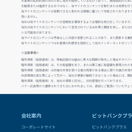
お客様の私的利用のみのために当社が提供しているものであって、商用目的のため
を勧誘または推奨するものではなく、当サイトのコンテンツを取引または売買を行
当サイトのコンテンツは信頼できると思われる情報に基づいて作成されております
負いません。
当社は当サイトのコンテンツの信頼性を確保するよう合理的な努力をしていますが
当社は当サイトのコンテンツにおいて言及されている会社等と関係を有し、または
いる可能性があります。
当サイトのコンテンツは予告なしに内容が変更されることがあり、また更新する義
当サイトのコンテンツではお客様の利便性を目的として他のインターネットのリン
＜注意事項＞
暗号資産（仮想通貨）は、移転記録の仕組みに重大な問題が発生した場合やサイバ
暗号資産（仮想通貨）は、その秘密鍵を失う、または第三者に秘密鍵を悪用された
暗号資産（仮想通貨）は対価の弁済を受ける者の同意がある場合に限り代価の弁済
外部環境の変化等によって万が一、当社の事業が継続できなくなった場合には、関
暗号資産（仮想通貨）を、当社の資産と区分し、分別管理を行っております。
バナー広告等から遷移されてきた方におかれましては、直前にご覧頂いていたウェ
会社案内
ビットバンクプ
コーポレートサイト
ビットバンクプラス