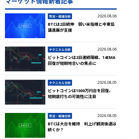
マーケット情報新着記事
2026.08.06
市況・相場分析
BTCは2日続伸 弱い米指標と中東協
議進展が支援
2026.08.06
テクニカル分析
ビットコインは2日連続陽線、14EMA
回復が短期地合いの焦点に
2026.08.05
テクニカル分析
ビットコインは1000万円台を回復、
短期底打ちの可能性に注目
2026.08.05
市況・相場分析
BTCは大台を維持 利上げ観測後退は
続くか？