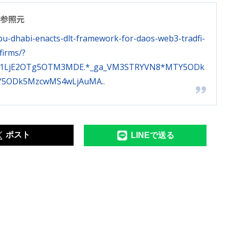
参照元
bu-dhabi-enacts-dlt-framework-for-daos-web3-tradfi-
firms/?
TY1LjE2OTg5OTM3MDE.*_ga_VM3STRYVN8*MTY5ODk
5ODk5MzcwMS4wLjAuMA..
ポスト
LINEで送る