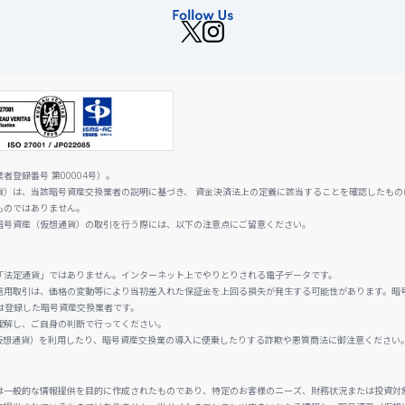
登録番号 第00004号）。
貨）は、当該暗号資産交換業者の説明に基づき、 資金決済法上の定義に該当することを確認したもの
ものではありません。
暗号資産（仮想通貨）の取引を行う際には、以下の注意点にご留意ください。
「法定通貨」ではありません。インターネット上でやりとりされる電子データです。
信用取引は、価格の変動等により当初差入れた保証金を上回る損失が発生する可能性があります。暗
は登録した暗号資産交換業者です。
理解し、ご自身の判断で行ってください。
仮想通貨）を利用したり、暗号資産交換業の導入に便乗したりする詐欺や悪質商法に御注意ください
は一般的な情報提供を目的に作成されたものであり、特定のお客様のニーズ、財務状況または投資対