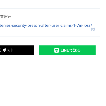
参照元
denies-security-breach-after-user-claims-1-7m-loss/
ポスト
LINEで送る