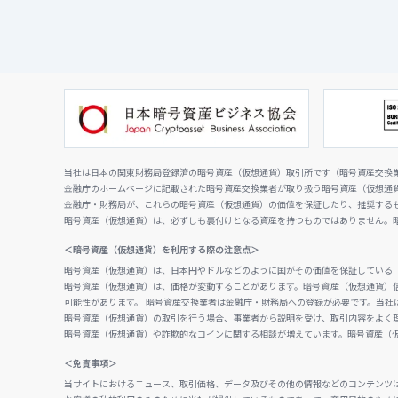
当社は日本の関東財務局登録済の暗号資産（仮想通貨）取引所です（暗号資産交換業者
金融庁のホームページに記載された暗号資産交換業者が取り扱う暗号資産（仮想通
金融庁・財務局が、これらの暗号資産（仮想通貨）の価値を保証したり、推奨する
暗号資産（仮想通貨）は、必ずしも裏付けとなる資産を持つものではありません。
＜暗号資産（仮想通貨）を利用する際の注意点＞
暗号資産（仮想通貨）は、日本円やドルなどのように国がその価値を保証している
暗号資産（仮想通貨）は、価格が変動することがあります。暗号資産（仮想通貨）
可能性があります。 暗号資産交換業者は金融庁・財務局への登録が必要です。当社
暗号資産（仮想通貨）の取引を行う場合、事業者から説明を受け、取引内容をよく
暗号資産（仮想通貨）や詐欺的なコインに関する相談が増えています。暗号資産（
＜免責事項＞
当サイトにおけるニュース、取引価格、データ及びその他の情報などのコンテンツ