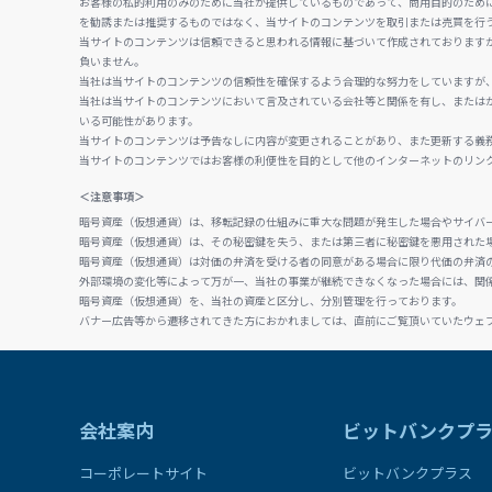
お客様の私的利用のみのために当社が提供しているものであって、商用目的のため
を勧誘または推奨するものではなく、当サイトのコンテンツを取引または売買を行
当サイトのコンテンツは信頼できると思われる情報に基づいて作成されております
負いません。
当社は当サイトのコンテンツの信頼性を確保するよう合理的な努力をしていますが
当社は当サイトのコンテンツにおいて言及されている会社等と関係を有し、または
いる可能性があります。
当サイトのコンテンツは予告なしに内容が変更されることがあり、また更新する義
当サイトのコンテンツではお客様の利便性を目的として他のインターネットのリン
＜注意事項＞
暗号資産（仮想通貨）は、移転記録の仕組みに重大な問題が発生した場合やサイバ
暗号資産（仮想通貨）は、その秘密鍵を失う、または第三者に秘密鍵を悪用された
暗号資産（仮想通貨）は対価の弁済を受ける者の同意がある場合に限り代価の弁済
外部環境の変化等によって万が一、当社の事業が継続できなくなった場合には、関
暗号資産（仮想通貨）を、当社の資産と区分し、分別管理を行っております。
バナー広告等から遷移されてきた方におかれましては、直前にご覧頂いていたウェ
会社案内
ビットバンクプ
コーポレートサイト
ビットバンクプラス