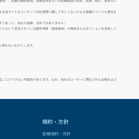
通貨）、金融の個別銘柄、金融投資あるいは金融商品の売買、投資、取引、保有など
よる当サイトのコンテンツの利用等に関して生じうるいかなる損害についても責任を
析であって、当社の見解、分析ではありません。
ツにおいて言及されている暗号資産（仮想通貨）の現物またはポジションを保有して
も負わないものとします。
ることができない可能性があります。なお、当社はユーザーに預託された金銭および
規約・方針
各種規約・方針