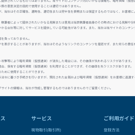
に提供されているものではありません。当サイトのコンテンツ内のいかなる情報も、暗号資産（仮想
う際の意思決定の目的で使用することは適切ではありません。
が、当社はその正確性、適時性、適切性または完全性を表明または保証するものではなく、お客様に
、執筆者によって提供されたいかなる見解または意見は当該執筆者自身のその時点における見解や分
かかる会社等に対してサービスを提供している可能性があります。また、当社は当サイトのコンテン
務を負っておりません。
クを表示することがありますが、当社はそのようなリンクのコンテンツを是認せず、また何らの責任
ー攻撃等により暗号資産（仮想通貨）が消失した場合には、その価値が失われるリスクがあります。
場合、保有する暗号資産（仮想通貨）を利用することができず、その価値を失うリスクがあります。
のために使用することができます。
係法令に基づき手続きを行いますが、預託された金銭および暗号資産（仮想通貨）をお客様に返還す
ブサイトの情報は、当社が作成し管理するものではありませんのでご留意ください。
ラス
サービス
ご利用ガイド
現物取引(取引所)
登録方法