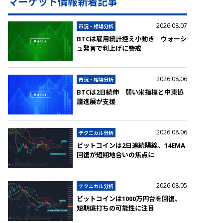
マーケット情報新着記事
2026.08.07
市況・相場分析
BTCは雇用統計控え小動き ウォーシ
ュ発言で利上げに警戒
2026.08.06
市況・相場分析
BTCは2日続伸 弱い米指標と中東協
議進展が支援
2026.08.06
テクニカル分析
ビットコインは2日連続陽線、14EMA
回復が短期地合いの焦点に
2026.08.05
テクニカル分析
ビットコインは1000万円台を回復、
短期底打ちの可能性に注目