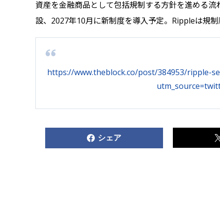
資産を金融商品として包括規制する方針を進める流れと
設、2027年10月に新制度を導入予定。Ripple
https://www.theblock.co/post/384953/ripple-s
utm_source=twit
シェア