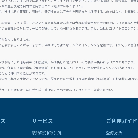
に提供されているものではありません。当サイトのコンテンツ内のいかなる情報も、暗号資産（仮想
う際の意思決定の目的で使用することは適切ではありません。
が、当社はその正確性、適時性、適切性または完全性を表明または保証するものではなく、お客様に
、執筆者によって提供されたいかなる見解または意見は当該執筆者自身のその時点における見解や分
かかる会社等に対してサービスを提供している可能性があります。また、当社は当サイトのコンテン
務を負っておりません。
クを表示することがありますが、当社はそのようなリンクのコンテンツを是認せず、また何らの責任
ー攻撃等により暗号資産（仮想通貨）が消失した場合には、その価値が失われるリスクがあります。
場合、保有する暗号資産（仮想通貨）を利用することができず、その価値を失うリスクがあります。
のために使用することができます。
係法令に基づき手続きを行いますが、預託された金銭および暗号資産（仮想通貨）をお客様に返還す
ブサイトの情報は、当社が作成し管理するものではありませんのでご留意ください。
ラス
サービス
ご利用ガイド
現物取引(取引所)
登録方法