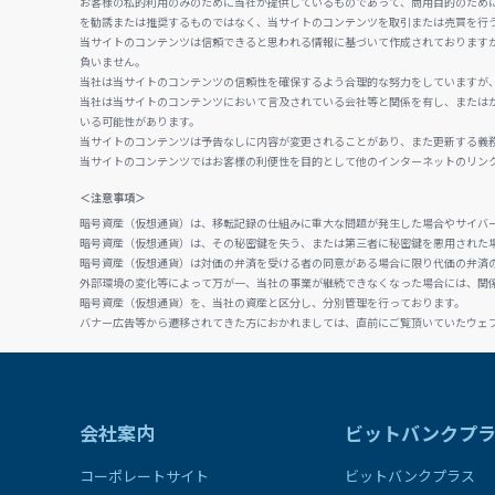
お客様の私的利用のみのために当社が提供しているものであって、商用目的のため
を勧誘または推奨するものではなく、当サイトのコンテンツを取引または売買を行
当サイトのコンテンツは信頼できると思われる情報に基づいて作成されております
負いません。
当社は当サイトのコンテンツの信頼性を確保するよう合理的な努力をしていますが
当社は当サイトのコンテンツにおいて言及されている会社等と関係を有し、または
いる可能性があります。
当サイトのコンテンツは予告なしに内容が変更されることがあり、また更新する義
当サイトのコンテンツではお客様の利便性を目的として他のインターネットのリン
＜注意事項＞
暗号資産（仮想通貨）は、移転記録の仕組みに重大な問題が発生した場合やサイバ
暗号資産（仮想通貨）は、その秘密鍵を失う、または第三者に秘密鍵を悪用された
暗号資産（仮想通貨）は対価の弁済を受ける者の同意がある場合に限り代価の弁済
外部環境の変化等によって万が一、当社の事業が継続できなくなった場合には、関
暗号資産（仮想通貨）を、当社の資産と区分し、分別管理を行っております。
バナー広告等から遷移されてきた方におかれましては、直前にご覧頂いていたウェ
会社案内
ビットバンクプ
コーポレートサイト
ビットバンクプラス