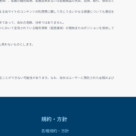
通貨）、金融の個別銘柄、金融投資あるいは金融商品の売買、投資、取引、保有など
よる当サイトのコンテンツの利用等に関して生じうるいかなる損害についても責任を
析であって、当社の見解、分析ではありません。
ツにおいて言及されている暗号資産（仮想通貨）の現物またはポジションを保有して
も負わないものとします。
ることができない可能性があります。なお、当社はユーザーに預託された金銭および
規約・方針
各種規約・方針