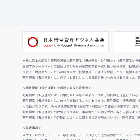
当社は日本の関東財務局登録済の暗号資産（仮想通貨）取引所です（暗号資産交換業者
金融庁のホームページに記載された暗号資産交換業者が取り扱う暗号資産（仮想通
金融庁・財務局が、これらの暗号資産（仮想通貨）の価値を保証したり、推奨する
暗号資産（仮想通貨）は、必ずしも裏付けとなる資産を持つものではありません。
＜暗号資産（仮想通貨）を利用する際の注意点＞
暗号資産（仮想通貨）は、日本円やドルなどのように国がその価値を保証している
暗号資産（仮想通貨）は、価格が変動することがあります。暗号資産（仮想通貨）
可能性があります。 暗号資産交換業者は金融庁・財務局への登録が必要です。当社
暗号資産（仮想通貨）の取引を行う場合、事業者から説明を受け、取引内容をよく
暗号資産（仮想通貨）や詐欺的なコインに関する相談が増えています。暗号資産（
＜免責事項＞
当サイトにおけるニュース、取引価格、データ及びその他の情報などのコンテンツ