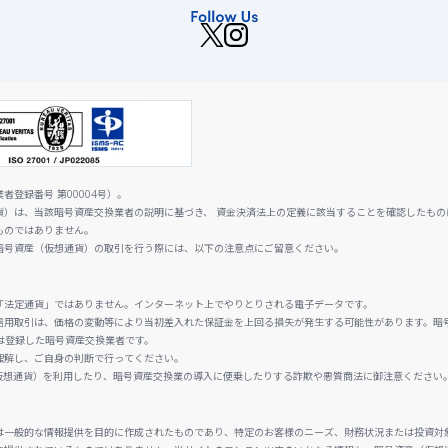
登録番号 第00004号）。
貨）は、当該暗号資産交換業者の説明に基づき、 資金決済法上の定義に該当することを確認したもの
ものではありません。
暗号資産（仮想通貨）の取引を行う際には、以下の注意点にご留意ください。
「法定通貨」ではありません。インターネット上でやりとりされる電子データです。
信用取引は、価格の変動等により当初差入れた保証金を上回る損失が発生する可能性があります。暗
は登録した暗号資産交換業者です。
理解し、ご自身の判断で行ってください。
仮想通貨）を利用したり、暗号資産交換業の導入に便乗したりする詐欺や悪質商法に御注意ください
は一般的な情報提供を目的に作成されたものであり、特定のお客様のニーズ、財務状況または投資対