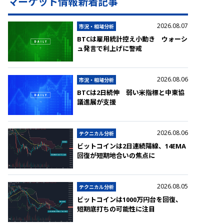
マーケット情報新着記事
2026.08.07
市況・相場分析
BTCは雇用統計控え小動き ウォーシ
ュ発言で利上げに警戒
2026.08.06
市況・相場分析
BTCは2日続伸 弱い米指標と中東協
議進展が支援
2026.08.06
テクニカル分析
ビットコインは2日連続陽線、14EMA
回復が短期地合いの焦点に
2026.08.05
テクニカル分析
ビットコインは1000万円台を回復、
短期底打ちの可能性に注目