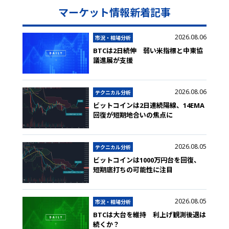
マーケット情報新着記事
2026.08.06
市況・相場分析
BTCは2日続伸 弱い米指標と中東協
議進展が支援
2026.08.06
テクニカル分析
ビットコインは2日連続陽線、14EMA
回復が短期地合いの焦点に
2026.08.05
テクニカル分析
ビットコインは1000万円台を回復、
短期底打ちの可能性に注目
2026.08.05
市況・相場分析
BTCは大台を維持 利上げ観測後退は
続くか？