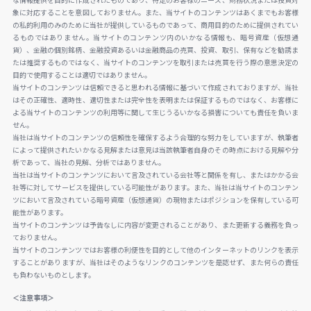
な情報提供を目的に作成されたものであり、特定のお客様のニーズ、財務状況または投資対
象に対応することを意図しておりません。また、当サイトのコンテンツはあくまでもお客様
の私的利用のみのために当社が提供しているものであって、商用目的のために提供されてい
るものではありません。当サイトのコンテンツ内のいかなる情報も、暗号資産（仮想通
貨）、金融の個別銘柄、金融投資あるいは金融商品の売買、投資、取引、保有などを勧誘ま
たは推奨するものではなく、当サイトのコンテンツを取引または売買を行う際の意思決定の
目的で使用することは適切ではありません。
当サイトのコンテンツは信頼できると思われる情報に基づいて作成されておりますが、当社
はその正確性、適時性、適切性または完全性を表明または保証するものではなく、お客様に
よる当サイトのコンテンツの利用等に関して生じうるいかなる損害についても責任を負いま
せん。
当社は当サイトのコンテンツの信頼性を確保するよう合理的な努力をしていますが、執筆者
によって提供されたいかなる見解または意見は当該執筆者自身のその時点における見解や分
析であって、当社の見解、分析ではありません。
当社は当サイトのコンテンツにおいて言及されている会社等と関係を有し、またはかかる会
社等に対してサービスを提供している可能性があります。また、当社は当サイトのコンテン
ツにおいて言及されている暗号資産（仮想通貨）の現物またはポジションを保有している可
能性があります。
当サイトのコンテンツは予告なしに内容が変更されることがあり、また更新する義務を負っ
ておりません。
当サイトのコンテンツではお客様の利便性を目的として他のインターネットのリンクを表示
することがありますが、当社はそのようなリンクのコンテンツを是認せず、また何らの責任
も負わないものとします。
＜注意事項＞