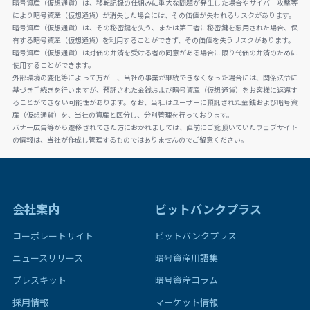
暗号資産（仮想通貨）は、移転記録の仕組みに重大な問題が発生した場合やサイバー攻撃等
により暗号資産（仮想通貨）が消失した場合には、その価値が失われるリスクがあります。
暗号資産（仮想通貨）は、その秘密鍵を失う、または第三者に秘密鍵を悪用された場合、保
有する暗号資産（仮想通貨）を利用することができず、その価値を失うリスクがあります。
暗号資産（仮想通貨）は対価の弁済を受ける者の同意がある場合に限り代価の弁済のために
使用することができます。
外部環境の変化等によって万が一、当社の事業が継続できなくなった場合には、関係法令に
基づき手続きを行いますが、預託された金銭および暗号資産（仮想通貨）をお客様に返還す
ることができない可能性があります。なお、当社はユーザーに預託された金銭および暗号資
産（仮想通貨）を、当社の資産と区分し、分別管理を行っております。
バナー広告等から遷移されてきた方におかれましては、直前にご覧頂いていたウェブサイト
の情報は、当社が作成し管理するものではありませんのでご留意ください。
会社案内
ビットバンクプラス
コーポレートサイト
ビットバンクプラス
ニュースリリース
暗号資産用語集
プレスキット
暗号資産コラム
採用情報
マーケット情報