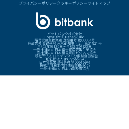
プライバシーポリシー
クッキーポリシー
サイトマップ
ビットバンク株式会社
Copyright © Bitbank, Inc.
暗号資産交換業者 登録番号 第00004号
貸金業者 登録番号 東京都知事（２）第31821号
令和5年9月29日〜令和8年9月28日
一般社団法人 日本暗号資産等取引業協会
一般社団法人 日本暗号資産ビジネス協会
一般社団法人 日本デジタル分散型金融協会
一般社団法人 JPCrypto-ISAC
日本貸金業協会会員 第006169号
株式会社日本信用情報機構(JICC)
一般社団法人 日本内部監査協会