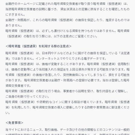
金融庁のホームページに記載された暗号資産交換業者が取り扱う暗号資産（仮想通貨）は、
当該暗号資産交換業者の説明に基づき、 資金決済法上の定義に該当することを確認したもの
にすぎません。
金融庁・財務局が、これらの暗号資産（仮想通貨）の価値を保証したり、推奨するものでは
ありません。
暗号資産（仮想通貨）は、必ずしも裏付けとなる資産を持つものではありません。暗号資産
（仮想通貨）の取引を行う際には、以下の注意点にご留意ください。
＜暗号資産（仮想通貨）を利用する際の注意点＞
暗号資産（仮想通貨）は、日本円やドルなどのように国がその価値を保証している「法定通
貨」ではありません。インターネット上でやりとりされる電子データです。
暗号資産（仮想通貨）は、価格が変動することがあります。暗号資産（仮想通貨）信用取引
は、価格の変動等により当初差入れた保証金を上回る損失が発生する可能性があります。暗
号資産（仮想通貨）の価格が急落したり、突然無価値になってしまうなど、損をする可能性
があります。 暗号資産交換業者は金融庁・財務局への登録が必要です。当社は登録した暗号
資産交換業者です。
暗号資産（仮想通貨）の取引を行う場合、事業者から説明を受け、取引内容をよく理解し、
ご自身の判断で行ってください。
暗号資産（仮想通貨）や詐欺的なコインに関する相談が増えています。暗号資産（仮想通
貨）を利用したり、暗号資産交換業の導入に便乗したりする詐欺や悪質商法に御注意くださ
い。
＜免責事項＞
当サイトにおけるニュース、取引価格、データ及びその他の情報などのコンテンツは一般的