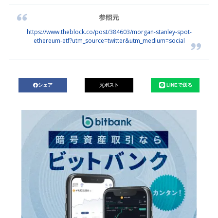
参照元
https://www.theblock.co/post/384603/morgan-stanley-spot-
ethereum-etf?utm_source=twitter&utm_medium=social
シェア
ポスト
LINEで送る