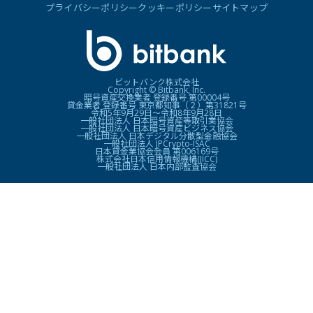
プライバシーポリシー
クッキーポリシー
サイトマップ
ビットバンク株式会社
Copyright © Bitbank, Inc.
暗号資産交換業者 登録番号 第00004号
貸金業者 登録番号 東京都知事（２）第31821号
令和5年9月29日〜令和8年9月28日
一般社団法人 日本暗号資産等取引業協会
一般社団法人 日本暗号資産ビジネス協会
一般社団法人 日本デジタル分散型金融協会
一般社団法人 JPCrypto-ISAC
日本貸金業協会会員 第006169号
株式会社日本信用情報機構(JICC)
一般社団法人 日本内部監査協会