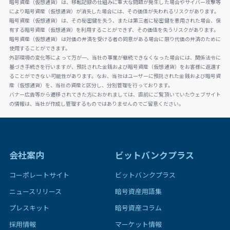
暗号資産（仮想通貨）は、移転記録の仕組みに重大な問題が発生した場合やサイバー攻撃等
により暗号資産（仮想通貨）が消失した場合には、その価値が失われるリスクがあります。
暗号資産（仮想通貨）は、その秘密鍵を失う、または第三者に秘密鍵を悪用された場合、保
有する暗号資産（仮想通貨）を利用することができず、その価値を失うリスクがあります。
暗号資産（仮想通貨）は対価の弁済を受ける者の同意がある場合に限り代価の弁済のために
使用することができます。
外部環境の変化等によって万が一、当社の事業が継続できなくなった場合には、関係法令に
基づき手続きを行いますが、預託された金銭および暗号資産（仮想通貨）をお客様に返還す
ることができない可能性があります。なお、当社はユーザーに預託された金銭および暗号資
産（仮想通貨）を、当社の資産と区分し、分別管理を行っております。
バナー広告等から遷移されてきた方におかれましては、直前にご覧頂いていたウェブサイト
の情報は、当社が作成し管理するものではありませんのでご留意ください。
会社案内
ビットバンクプラス
コーポレートサイト
ビットバンクプラス
ニュースリリース
暗号資産用語集
プレスキット
暗号資産コラム
採用情報
マーケット情報