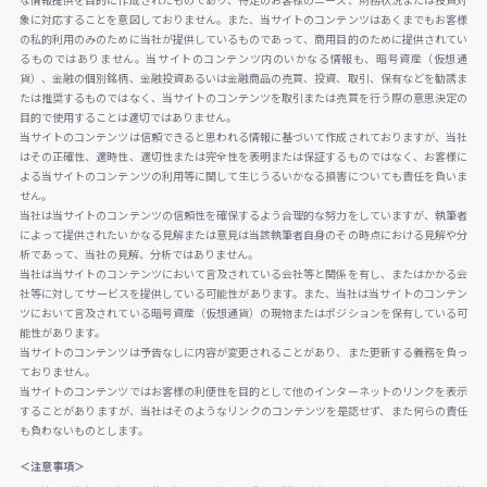
な情報提供を目的に作成されたものであり、特定のお客様のニーズ、財務状況または投資対
象に対応することを意図しておりません。また、当サイトのコンテンツはあくまでもお客様
の私的利用のみのために当社が提供しているものであって、商用目的のために提供されてい
るものではありません。当サイトのコンテンツ内のいかなる情報も、暗号資産（仮想通
貨）、金融の個別銘柄、金融投資あるいは金融商品の売買、投資、取引、保有などを勧誘ま
たは推奨するものではなく、当サイトのコンテンツを取引または売買を行う際の意思決定の
目的で使用することは適切ではありません。
当サイトのコンテンツは信頼できると思われる情報に基づいて作成されておりますが、当社
はその正確性、適時性、適切性または完全性を表明または保証するものではなく、お客様に
よる当サイトのコンテンツの利用等に関して生じうるいかなる損害についても責任を負いま
せん。
当社は当サイトのコンテンツの信頼性を確保するよう合理的な努力をしていますが、執筆者
によって提供されたいかなる見解または意見は当該執筆者自身のその時点における見解や分
析であって、当社の見解、分析ではありません。
当社は当サイトのコンテンツにおいて言及されている会社等と関係を有し、またはかかる会
社等に対してサービスを提供している可能性があります。また、当社は当サイトのコンテン
ツにおいて言及されている暗号資産（仮想通貨）の現物またはポジションを保有している可
能性があります。
当サイトのコンテンツは予告なしに内容が変更されることがあり、また更新する義務を負っ
ておりません。
当サイトのコンテンツではお客様の利便性を目的として他のインターネットのリンクを表示
することがありますが、当社はそのようなリンクのコンテンツを是認せず、また何らの責任
も負わないものとします。
＜注意事項＞