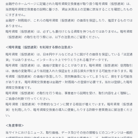
金融庁のホームページに記載された暗号資産交換業者が取り扱う暗号資産（仮想通貨）は、
当該暗号資産交換業者の説明に基づき、 資金決済法上の定義に該当することを確認したもの
にすぎません。
金融庁・財務局が、これらの暗号資産（仮想通貨）の価値を保証したり、推奨するものでは
ありません。
暗号資産（仮想通貨）は、必ずしも裏付けとなる資産を持つものではありません。暗号資産
（仮想通貨）の取引を行う際には、以下の注意点にご留意ください。
＜暗号資産（仮想通貨）を利用する際の注意点＞
暗号資産（仮想通貨）は、日本円やドルなどのように国がその価値を保証している「法定通
貨」ではありません。インターネット上でやりとりされる電子データです。
暗号資産（仮想通貨）は、価格が変動することがあります。暗号資産（仮想通貨）信用取引
は、価格の変動等により当初差入れた保証金を上回る損失が発生する可能性があります。暗
号資産（仮想通貨）の価格が急落したり、突然無価値になってしまうなど、損をする可能性
があります。 暗号資産交換業者は金融庁・財務局への登録が必要です。当社は登録した暗号
資産交換業者です。
暗号資産（仮想通貨）の取引を行う場合、事業者から説明を受け、取引内容をよく理解し、
ご自身の判断で行ってください。
暗号資産（仮想通貨）や詐欺的なコインに関する相談が増えています。暗号資産（仮想通
貨）を利用したり、暗号資産交換業の導入に便乗したりする詐欺や悪質商法に御注意くださ
い。
＜免責事項＞
当サイトにおけるニュース、取引価格、データ及びその他の情報などのコンテンツは一般的