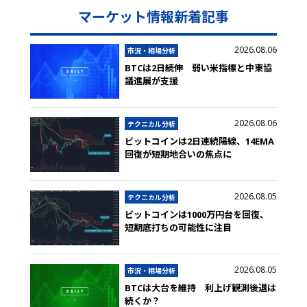
マーケット情報新着記事
2026.08.06
市況・相場分析
BTCは2日続伸 弱い米指標と中東協
議進展が支援
2026.08.06
テクニカル分析
ビットコインは2日連続陽線、14EMA
回復が短期地合いの焦点に
2026.08.05
テクニカル分析
ビットコインは1000万円台を回復、
短期底打ちの可能性に注目
2026.08.05
市況・相場分析
BTCは大台を維持 利上げ観測後退は
続くか？