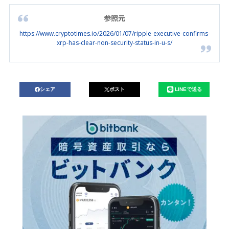
参照元
https://www.cryptotimes.io/2026/01/07/ripple-executive-confirms-
xrp-has-clear-non-security-status-in-u-s/
シェア
ポスト
LINEで送る