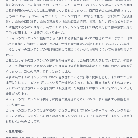
象に対応することを意図しておりません。また、当サイトのコンテンツはあくまでもお客様
の私的利用のみのために当社が提供しているものであって、商用目的のために提供されてい
るものではありません。当サイトのコンテンツ内のいかなる情報も、暗号資産（仮想通
貨）、金融の個別銘柄、金融投資あるいは金融商品の売買、投資、取引、保有などを勧誘ま
たは推奨するものではなく、当サイトのコンテンツを取引または売買を行う際の意思決定の
目的で使用することは適切ではありません。
当サイトのコンテンツは信頼できると思われる情報に基づいて作成されておりますが、当社
はその正確性、適時性、適切性または完全性を表明または保証するものではなく、お客様に
よる当サイトのコンテンツの利用等に関して生じうるいかなる損害についても責任を負いま
せん。
当社は当サイトのコンテンツの信頼性を確保するよう合理的な努力をしていますが、執筆者
によって提供されたいかなる見解または意見は当該執筆者自身のその時点における見解や分
析であって、当社の見解、分析ではありません。
当社は当サイトのコンテンツにおいて言及されている会社等と関係を有し、またはかかる会
社等に対してサービスを提供している可能性があります。また、当社は当サイトのコンテン
ツにおいて言及されている暗号資産（仮想通貨）の現物またはポジションを保有している可
能性があります。
当サイトのコンテンツは予告なしに内容が変更されることがあり、また更新する義務を負っ
ておりません。
当サイトのコンテンツではお客様の利便性を目的として他のインターネットのリンクを表示
することがありますが、当社はそのようなリンクのコンテンツを是認せず、また何らの責任
も負わないものとします。
＜注意事項＞