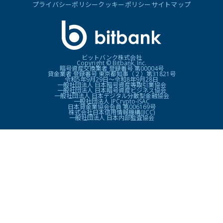
プライバシーポリシー
クッキーポリシー
サイトマップ
ビットバンク株式会社
Copyright © Bitbank, Inc.
暗号資産交換業者 登録番号 第00004号
貸金業者 登録番号 東京都知事（２）第31821号
令和5年9月29日〜令和8年9月28日
一般社団法人 日本暗号資産等取引業協会
一般社団法人 日本暗号資産ビジネス協会
一般社団法人 日本デジタル分散型金融協会
一般社団法人 JPCrypto-ISAC
日本貸金業協会会員 第006169号
株式会社日本信用情報機構(JICC)
一般社団法人 日本内部監査協会