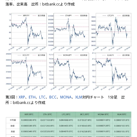
落率、出来高 出所：bitbank.ccより作成
第3図：
XRP
、
ETH
、
LTC
、
BCC
、
MONA
、
XLM
対円チャート 1分足 出
所：bitbank.ccより作成