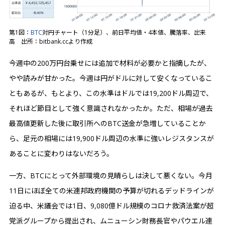
第1図：
BTC
対円チャート（1分足）、前日平均値・4本値、騰落率、出来
高 出所：bitbank.ccより作成
今週中の200万円台乗せには追加で材料が必要かと指摘したが、
やや読みが甘かった。今週は円がドルに対して安くなっているこ
ともあるが、もとより、この水準はドルでは19,200ドル周辺で、
それほど節目として強く意識されなかったか。ただ、相場が過去
最高値更新した後に取引所へのBTC送金が急増していることか
ら、足元の相場には19,900ドル周辺の水準に強いレジスタンスが
あることに変わりはないだろう。
一方、BTCにとって外部環境の見晴らしは決して悪くない。今月
11日にほぼ全ての米連邦政府機関の予算が切れるデッドラインが
迫る中、米議会では1日、9,080億ドル規模のコロナ救済法案が超
党派グループから提出され、ムニューシン財務長官やパウエル連