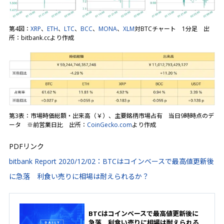
第4図：
XRP
、
ETH
、
LTC
、
BCC
、
MONA
、
XLM
対BTCチャート 1分足 出
所：bitbank.ccより作成
第3表：市場時価総額・出来高（￥）、主要銘柄市場占有 当日9時時点のデ
ータ ※前営業日比 出所：
CoinGecko.com
より作成
PDFリンク
bitbank Report 2020/12/02：BTCはコインベースで最高値更新後
に急落 利食い売りに相場は耐えられるか？
BTCはコインベースで最高値更新後に
急落 利食い売りに相場は耐えられる