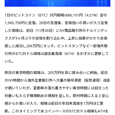
1日のビットコイン（BTC）対円相場は86,101円（4.21%）安の
1,960,756円と反落。26日の急落後、安値拾いの買いが入り反発
した相場は、前日（11月30日）にNY商品取引所のドルインデッ
クスが3ヶ月ぶりの安値を割り込む中、上昇に拍車がかかり全値
戻しに成功し206万円にタッチ。ビットスタンプなど一部海外取
引所のBTC対ドル相場は過去最高値（ATH）をわずかに更新して
いた。
昨日の東京時間の相場は、205万円を背に揉み合いに終始。前日
のNY時間から海外主要取引所へ大量の暗号資産（仮想通貨）送金
が続いていたが、変動率の落ち着きやすい東京時間には目立った
利食いも入らず模様眺めの様相を呈した。欧州時間に入ると安心
感からか買いが入り、相場は前日の年初来高値を1万円ほど更
新。このタイミングで米コインベースのBTC対ドル相場もATHを