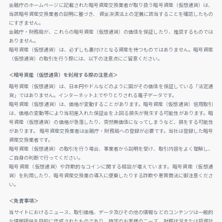
金融庁のホームページに記載された暗号資産交換業者が取り扱う暗号資産（仮想通貨）は、
当該暗号資産交換業者の説明に基づき、 資金決済法上の定義に該当することを確認したもの
にすぎません。
金融庁・財務局が、これらの暗号資産（仮想通貨）の価値を保証したり、推奨するものでは
ありません。
暗号資産（仮想通貨）は、必ずしも裏付けとなる資産を持つものではありません。暗号資産
（仮想通貨）の取引を行う際には、以下の注意点にご留意ください。
＜暗号資産（仮想通貨）を利用する際の注意点＞
暗号資産（仮想通貨）は、日本円やドルなどのように国がその価値を保証している「法定通
貨」ではありません。インターネット上でやりとりされる電子データです。
暗号資産（仮想通貨）は、価格が変動することがあります。暗号資産（仮想通貨）信用取引
は、価格の変動等により当初差入れた保証金を上回る損失が発生する可能性があります。暗
号資産（仮想通貨）の価格が急落したり、突然無価値になってしまうなど、損をする可能性
があります。 暗号資産交換業者は金融庁・財務局への登録が必要です。当社は登録した暗号
資産交換業者です。
暗号資産（仮想通貨）の取引を行う場合、事業者から説明を受け、取引内容をよく理解し、
ご自身の判断で行ってください。
暗号資産（仮想通貨）や詐欺的なコインに関する相談が増えています。暗号資産（仮想通
貨）を利用したり、暗号資産交換業の導入に便乗したりする詐欺や悪質商法に御注意くださ
い。
＜免責事項＞
当サイトにおけるニュース、取引価格、データ及びその他の情報などのコンテンツは一般的
な情報提供を目的に作成されたものであり、特定のお客様のニーズ、財務状況または投資対