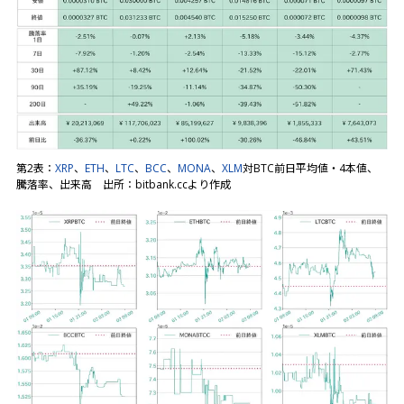
第2表：
XRP
、
ETH
、
LTC
、
BCC
、
MONA
、
XLM
対BTC前日平均値・4本値、
騰落率、出来高 出所：bitbank.ccより作成