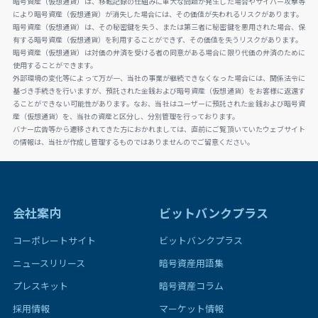
暗号資産（仮想通貨）は、移転記録の仕組みに重大な問題が発生した場合やサイバー攻撃等
により暗号資産（仮想通貨）が消失した場合には、その価値が失われるリスクがあります。
暗号資産（仮想通貨）は、その秘密鍵を失う、または第三者に秘密鍵を悪用された場合、保
有する暗号資産（仮想通貨）を利用することができず、その価値を失うリスクがあります。
暗号資産（仮想通貨）は対価の弁済を受ける者の同意がある場合に限り代価の弁済のために
使用することができます。
外部環境の変化等によって万が一、当社の事業が継続できなくなった場合には、関係法令に
基づき手続きを行いますが、預託された金銭および暗号資産（仮想通貨）をお客様に返還す
ることができない可能性があります。なお、当社はユーザーに預託された金銭および暗号資
産（仮想通貨）を、当社の資産と区分し、分別管理を行っております。
バナー広告等から遷移されてきた方におかれましては、直前にご覧頂いていたウェブサイト
の情報は、当社が作成し管理するものではありませんのでご留意ください。
会社案内
ビットバンクプラス
コーポレートサイト
ビットバンクプラス
ニュースリリース
暗号資産用語集
プレスキット
暗号資産コラム
採用情報
マーケット情報