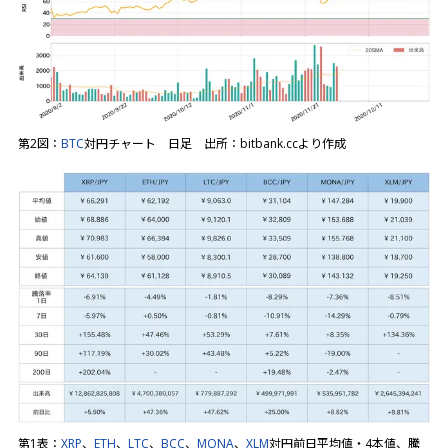
第2図：
BTC
対円チャート 日足 出所：bitbank.ccより作成
第1表：
XRP
、
ETH
、
LTC
、
BCC
、
MONA
、
XLM
対円前日平均値・4本値、騰