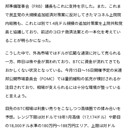
邦準備理事会（FRB）議長もこれに支持を示した。また、これま
で民主党の大規模追加経済対策案に反対してきたマコネル上院院
内総務も、これとは別で1.4兆ドル規模の追加対策案を上院共和党
員と協議しており、前述のコロナ救済法案との一本化を考えてい
ることが明らかになった。
こうした中で、外為市場ではドルが広範な通貨に対して売られる
一方、昨日は株や金が買われており、BTCに資金が流れてきても
おかしくない状況となっている。今月15日〜16日開催予定の米連
邦公開市場委員会（FOMC）では量的緩和の拡充が検討されるか
注目されており、相場が支えられるには十分な環境が整っている
と言えよう。
目先のBTC相場は利食い売りをこなしつつ高値圏での揉み合いを
予想。レンジ下限は対ドルで18年1月高値（17,174ドル）や節目
の18,000ドル水準の180万円〜188万円エリア、上限は対ドル