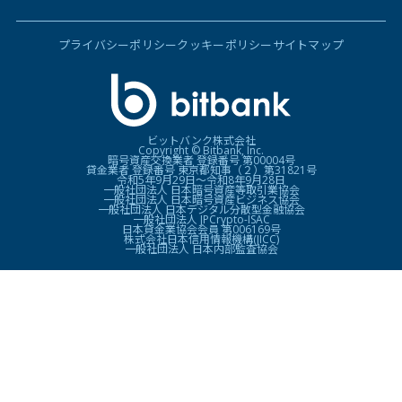
プライバシーポリシー
クッキーポリシー
サイトマップ
ビットバンク株式会社
Copyright © Bitbank, Inc.
暗号資産交換業者 登録番号 第00004号
貸金業者 登録番号 東京都知事（２）第31821号
令和5年9月29日〜令和8年9月28日
一般社団法人 日本暗号資産等取引業協会
一般社団法人 日本暗号資産ビジネス協会
一般社団法人 日本デジタル分散型金融協会
一般社団法人 JPCrypto-ISAC
日本貸金業協会会員 第006169号
株式会社日本信用情報機構(JICC)
一般社団法人 日本内部監査協会