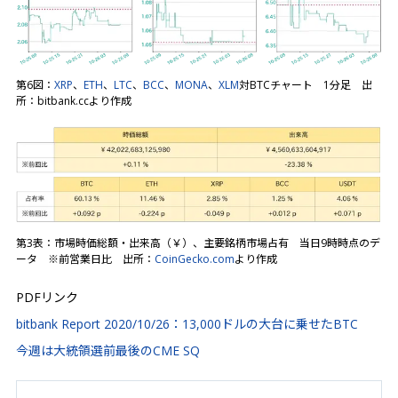
第6図：
XRP
、
ETH
、
LTC
、
BCC
、
MONA
、
XLM
対BTCチャート 1分足 出
所：bitbank.ccより作成
第3表：市場時価総額・出来高（￥）、主要銘柄市場占有 当日9時時点のデ
ータ ※前営業日比 出所：
CoinGecko.com
より作成
PDFリンク
bitbank Report 2020/10/26：13,000ドルの大台に乗せたBTC
今週は大統領選前最後のCME SQ