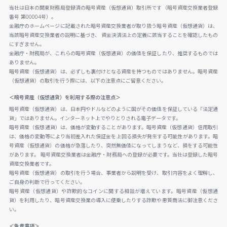
当社は日本の関東財務局登録済の暗号資産（仮想通貨）取引所です（暗号資産交換業者登録
番号 第00004号）。
金融庁のホームページに記載された暗号資産交換業者が取り扱う暗号資産（仮想通貨）は、
当該暗号資産交換業者の説明に基づき、 資金決済法上の定義に該当することを確認したもの
にすぎません。
金融庁・財務局が、これらの暗号資産（仮想通貨）の価値を保証したり、推奨するものでは
ありません。
暗号資産（仮想通貨）は、必ずしも裏付けとなる資産を持つものではありません。暗号資産
（仮想通貨）の取引を行う際には、以下の注意点にご留意ください。
＜暗号資産（仮想通貨）を利用する際の注意点＞
暗号資産（仮想通貨）は、日本円やドルなどのように国がその価値を保証している「法定通
貨」ではありません。インターネット上でやりとりされる電子データです。
暗号資産（仮想通貨）は、価格が変動することがあります。暗号資産（仮想通貨）信用取引
は、価格の変動等により当初差入れた保証金を上回る損失が発生する可能性があります。暗
号資産（仮想通貨）の価格が急落したり、突然無価値になってしまうなど、損をする可能性
があります。 暗号資産交換業者は金融庁・財務局への登録が必要です。当社は登録した暗号
資産交換業者です。
暗号資産（仮想通貨）の取引を行う場合、事業者から説明を受け、取引内容をよく理解し、
ご自身の判断で行ってください。
暗号資産（仮想通貨）や詐欺的なコインに関する相談が増えています。暗号資産（仮想通
貨）を利用したり、暗号資産交換業の導入に便乗したりする詐欺や悪質商法に御注意くださ
い。
＜免責事項＞