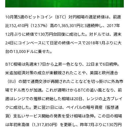
10月第5週のビットコイン（BTC）対円相場の週足終値は、前週
比152,410円（12.57%）高の1,365,301円と3週続伸し、2017年
12月ぶりに終値で130万円台回復に成功した。対ドルでは、週末
24日にコインベースにて日足の終値ベースで2018年1月ぶりに大
台の13,000ドルに乗せた。
BTC相場は先週末17日から上昇一色となり、22日まで6日続伸。
米追加経済対策の成立が楽観視されたことや、英国と欧州連合
（EU）の間で通商交渉が再開されたことなどを切っ掛けに外為市
場でドル売りが加速。これが週明けからBTCの追い風となり、前
週はレンジでの推移に終始した相場は20日、レンジの上方ブレイ
クに成功した。更に翌21日には、ペイパルの暗号資産（仮想通
貨）支払いサービス開始の発表を受け相場は急伸。この日の相場
は年初来高値（1,317,850円）を更新し、昨年7月ぶりに130万円