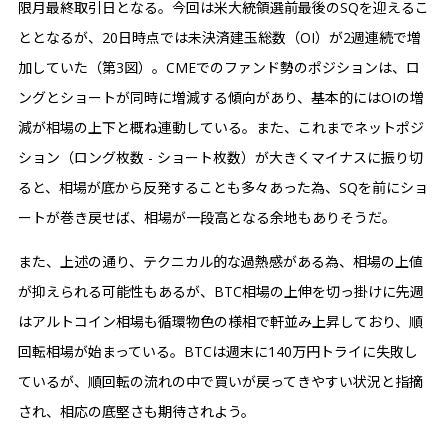
限月最終取引日となる。今回は米大統領選前最後のSQを迎えるこ
ととなるが、20日時点では未決済建玉総数（OI）が2週連続で増
加していた（第3図）。CMEでのファンド勢のポジションは、ロ
ングとショートが同時に増減する傾向があり、基本的にはOIの増
減が相場の上下と概ね連動している。また、これまでネットポジ
ション（ロング枚数 - ショート枚数）が大きくマイナスに振り切
ると、相場が底から反発することも多々あった為、SQを前にショ
ートが巻き戻せば、相場が一段高となる余地もありそうだ。
また、上述の通り、テクニカル的な過熱感がある為、相場の上値
が抑えられる可能性もあるが、BTC相場の上伸を切っ掛けに先週
はアルトコイン相場も循環物色の様相で軒並み上昇しており、順
回転相場が始まっている。BTCは週末に140万円トライに失敗し
ているが、順回転の流れの中で買いが戻ってきやすい状況と指摘
され、相応の底堅さも期待されよう。