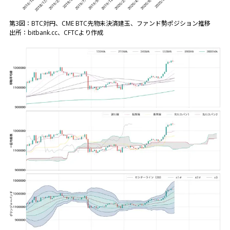
第3図：BTC対円、CME BTC先物未決済建玉、ファンド勢ポジション推移
出所：bitbank.cc、CFTCより作成