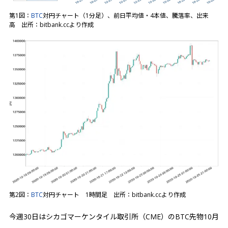
第1図：
BTC
対円チャート（1分足）、前日平均値・4本値、騰落率、出来
高 出所：bitbank.ccより作成
第2図：
BTC
対円チャート 1時間足 出所：bitbank.ccより作成
今週30日はシカゴマーケンタイル取引所（CME）のBTC先物10月