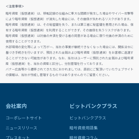
＜注意事項＞
暗号資産（仮想通貨）は、移転記録の仕組みに重大な問題が発生した場合やサイバー攻撃等
により暗号資産（仮想通貨）が消失した場合には、その価値が失われるリスクがあります。
暗号資産（仮想通貨）は、その秘密鍵を失う、または第三者に秘密鍵を悪用された場合、保
有する暗号資産（仮想通貨）を利用することができず、その価値を失うリスクがあります。
暗号資産（仮想通貨）は対価の弁済を受ける者の同意がある場合に限り代価の弁済のために
使用することができます。
外部環境の変化等によって万が一、当社の事業が継続できなくなった場合には、関係法令に
基づき手続きを行いますが、預託された金銭および暗号資産（仮想通貨）をお客様に返還す
ることができない可能性があります。なお、当社はユーザーに預託された金銭および暗号資
産（仮想通貨）を、当社の資産と区分し、分別管理を行っております。
バナー広告等から遷移されてきた方におかれましては、直前にご覧頂いていたウェブサイト
の情報は、当社が作成し管理するものではありませんのでご留意ください。
会社案内
ビットバンクプラス
コーポレートサイト
ビットバンクプラス
ニュースリリース
暗号資産用語集
プレスキット
暗号資産コラム