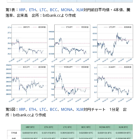
第1表：
XRP
、
ETH
、
LTC
、
BCC
、
MONA
、
XLM
対円前日平均値・4本値、騰
落率、出来高 出所：bitbank.ccより作成
第5図：
XRP
、
ETH
、
LTC
、
BCC
、
MONA
、
XLM
対円チャート 1分足 出
所：bitbank.ccより作成