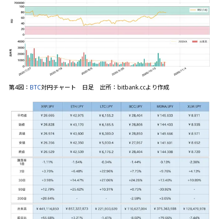
第4図：
BTC
対円チャート 日足 出所：bitbank.ccより作成