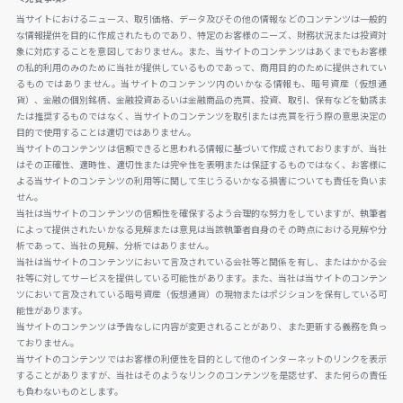
当サイトにおけるニュース、取引価格、データ及びその他の情報などのコンテンツは一般的
な情報提供を目的に作成されたものであり、特定のお客様のニーズ、財務状況または投資対
象に対応することを意図しておりません。また、当サイトのコンテンツはあくまでもお客様
の私的利用のみのために当社が提供しているものであって、商用目的のために提供されてい
るものではありません。当サイトのコンテンツ内のいかなる情報も、暗号資産（仮想通
貨）、金融の個別銘柄、金融投資あるいは金融商品の売買、投資、取引、保有などを勧誘ま
たは推奨するものではなく、当サイトのコンテンツを取引または売買を行う際の意思決定の
目的で使用することは適切ではありません。
当サイトのコンテンツは信頼できると思われる情報に基づいて作成されておりますが、当社
はその正確性、適時性、適切性または完全性を表明または保証するものではなく、お客様に
よる当サイトのコンテンツの利用等に関して生じうるいかなる損害についても責任を負いま
せん。
当社は当サイトのコンテンツの信頼性を確保するよう合理的な努力をしていますが、執筆者
によって提供されたいかなる見解または意見は当該執筆者自身のその時点における見解や分
析であって、当社の見解、分析ではありません。
当社は当サイトのコンテンツにおいて言及されている会社等と関係を有し、またはかかる会
社等に対してサービスを提供している可能性があります。また、当社は当サイトのコンテン
ツにおいて言及されている暗号資産（仮想通貨）の現物またはポジションを保有している可
能性があります。
当サイトのコンテンツは予告なしに内容が変更されることがあり、また更新する義務を負っ
ておりません。
当サイトのコンテンツではお客様の利便性を目的として他のインターネットのリンクを表示
することがありますが、当社はそのようなリンクのコンテンツを是認せず、また何らの責任
も負わないものとします。