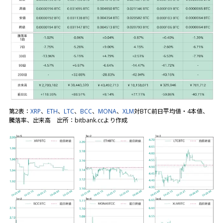
第2表：
XRP
、
ETH
、
LTC
、
BCC
、
MONA
、
XLM
対BTC前日平均値・4本値、
騰落率、出来高 出所：bitbank.ccより作成