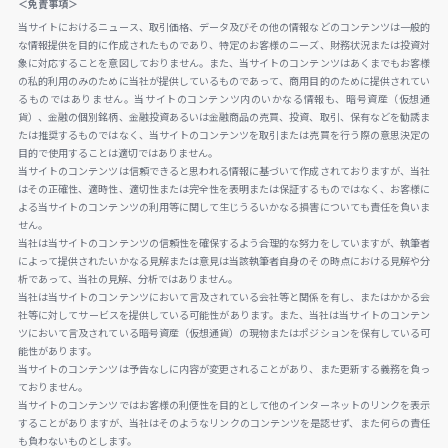
＜免責事項＞
当サイトにおけるニュース、取引価格、データ及びその他の情報などのコンテンツは一般的
な情報提供を目的に作成されたものであり、特定のお客様のニーズ、財務状況または投資対
象に対応することを意図しておりません。また、当サイトのコンテンツはあくまでもお客様
の私的利用のみのために当社が提供しているものであって、商用目的のために提供されてい
るものではありません。当サイトのコンテンツ内のいかなる情報も、暗号資産（仮想通
貨）、金融の個別銘柄、金融投資あるいは金融商品の売買、投資、取引、保有などを勧誘ま
たは推奨するものではなく、当サイトのコンテンツを取引または売買を行う際の意思決定の
目的で使用することは適切ではありません。
当サイトのコンテンツは信頼できると思われる情報に基づいて作成されておりますが、当社
はその正確性、適時性、適切性または完全性を表明または保証するものではなく、お客様に
よる当サイトのコンテンツの利用等に関して生じうるいかなる損害についても責任を負いま
せん。
当社は当サイトのコンテンツの信頼性を確保するよう合理的な努力をしていますが、執筆者
によって提供されたいかなる見解または意見は当該執筆者自身のその時点における見解や分
析であって、当社の見解、分析ではありません。
当社は当サイトのコンテンツにおいて言及されている会社等と関係を有し、またはかかる会
社等に対してサービスを提供している可能性があります。また、当社は当サイトのコンテン
ツにおいて言及されている暗号資産（仮想通貨）の現物またはポジションを保有している可
能性があります。
当サイトのコンテンツは予告なしに内容が変更されることがあり、また更新する義務を負っ
ておりません。
当サイトのコンテンツではお客様の利便性を目的として他のインターネットのリンクを表示
することがありますが、当社はそのようなリンクのコンテンツを是認せず、また何らの責任
も負わないものとします。