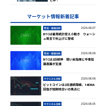
とは？
マーケット情報新着記事
2026.08.07
市況・相場分析
BTCは雇用統計控え小動き ウォーシ
ュ発言で利上げに警戒
2026.08.06
市況・相場分析
BTCは2日続伸 弱い米指標と中東協
議進展が支援
2026.08.06
テクニカル分析
ビットコインは2日連続陽線、14EMA
回復が短期地合いの焦点に
2026.08.05
テクニカル分析