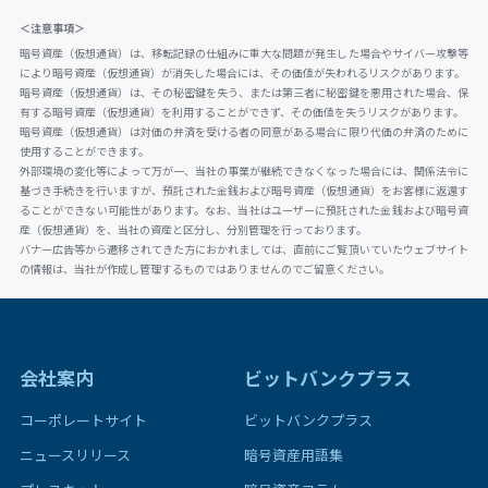
＜注意事項＞
暗号資産（仮想通貨）は、移転記録の仕組みに重大な問題が発生した場合やサイバー攻撃等
により暗号資産（仮想通貨）が消失した場合には、その価値が失われるリスクがあります。
暗号資産（仮想通貨）は、その秘密鍵を失う、または第三者に秘密鍵を悪用された場合、保
有する暗号資産（仮想通貨）を利用することができず、その価値を失うリスクがあります。
暗号資産（仮想通貨）は対価の弁済を受ける者の同意がある場合に限り代価の弁済のために
使用することができます。
外部環境の変化等によって万が一、当社の事業が継続できなくなった場合には、関係法令に
基づき手続きを行いますが、預託された金銭および暗号資産（仮想通貨）をお客様に返還す
ることができない可能性があります。なお、当社はユーザーに預託された金銭および暗号資
産（仮想通貨）を、当社の資産と区分し、分別管理を行っております。
バナー広告等から遷移されてきた方におかれましては、直前にご覧頂いていたウェブサイト
の情報は、当社が作成し管理するものではありませんのでご留意ください。
会社案内
ビットバンクプラス
コーポレートサイト
ビットバンクプラス
ニュースリリース
暗号資産用語集