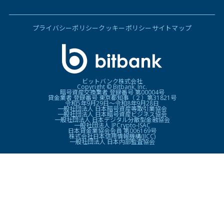
プライバシーポリシー
クッキーポリシー
サイトマップ
ビットバンク株式会社
Copyright © Bitbank, Inc.
暗号資産交換業者 登録番号 第00004号
貸金業者 登録番号 東京都知事（２）第31821号
令和5年9月29日〜令和8年9月28日
一般社団法人 日本暗号資産等取引業協会
一般社団法人 日本暗号資産ビジネス協会
一般社団法人 日本デジタル分散型金融協会
一般社団法人 JPCrypto-ISAC
日本貸金業協会会員 第006169号
株式会社日本信用情報機構(JICC)
一般社団法人 日本内部監査協会