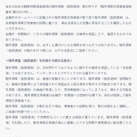
当社は日本の関東財務局登録済の暗号資産（仮想通貨）取引所です（暗号資産交換業者登録
番号 第00004号）。
金融庁のホームページに記載された暗号資産交換業者が取り扱う暗号資産（仮想通貨）は、
当該暗号資産交換業者の説明に基づき、 資金決済法上の定義に該当することを確認したもの
にすぎません。
金融庁・財務局が、これらの暗号資産（仮想通貨）の価値を保証したり、推奨するものでは
ありません。
暗号資産（仮想通貨）は、必ずしも裏付けとなる資産を持つものではありません。暗号資産
（仮想通貨）の取引を行う際には、以下の注意点にご留意ください。
＜暗号資産（仮想通貨）を利用する際の注意点＞
暗号資産（仮想通貨）は、日本円やドルなどのように国がその価値を保証している「法定通
貨」ではありません。インターネット上でやりとりされる電子データです。
暗号資産（仮想通貨）は、価格が変動することがあります。暗号資産（仮想通貨）信用取引
は、価格の変動等により当初差入れた保証金を上回る損失が発生する可能性があります。暗
号資産（仮想通貨）の価格が急落したり、突然無価値になってしまうなど、損をする可能性
があります。 暗号資産交換業者は金融庁・財務局への登録が必要です。当社は登録した暗号
資産交換業者です。
暗号資産（仮想通貨）の取引を行う場合、事業者から説明を受け、取引内容をよく理解し、
ご自身の判断で行ってください。
暗号資産（仮想通貨）や詐欺的なコインに関する相談が増えています。暗号資産（仮想通
貨）を利用したり、暗号資産交換業の導入に便乗したりする詐欺や悪質商法に御注意くださ
い。