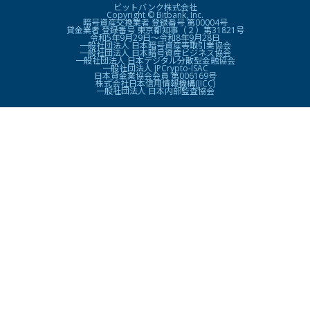
ビットバンク株式会社
Copyright © Bitbank, Inc.
暗号資産交換業者 登録番号 第00004号
貸金業者 登録番号 東京都知事（２）第31821号
令和5年9月29日〜令和8年9月28日
一般社団法人 日本暗号資産等取引業協会
一般社団法人 日本暗号資産ビジネス協会
一般社団法人 日本デジタル分散型金融協会
一般社団法人 JPCrypto-ISAC
日本貸金業協会会員 第006169号
株式会社日本信用情報機構(JICC)
一般社団法人 日本内部監査協会