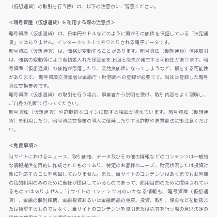
（仮想通貨）の取引を行う際には、以下の注意点にご留意ください。
＜暗号資産（仮想通貨）を利用する際の注意点＞
暗号資産（仮想通貨）は、日本円やドルなどのように国がその価値を保証している「法定通
貨」ではありません。インターネット上でやりとりされる電子データです。
暗号資産（仮想通貨）は、価格が変動することがあります。暗号資産（仮想通貨）信用取引
は、価格の変動等により当初差入れた保証金を上回る損失が発生する可能性があります。暗
号資産（仮想通貨）の価格が急落したり、突然無価値になってしまうなど、損をする可能性
があります。 暗号資産交換業者は金融庁・財務局への登録が必要です。当社は登録した暗号
資産交換業者です。
暗号資産（仮想通貨）の取引を行う場合、事業者から説明を受け、取引内容をよく理解し、
ご自身の判断で行ってください。
暗号資産（仮想通貨）や詐欺的なコインに関する相談が増えています。暗号資産（仮想通
貨）を利用したり、暗号資産交換業の導入に便乗したりする詐欺や悪質商法に御注意くださ
い。
＜免責事項＞
当サイトにおけるニュース、取引価格、データ及びその他の情報などのコンテンツは一般的
な情報提供を目的に作成されたものであり、特定のお客様のニーズ、財務状況または投資対
象に対応することを意図しておりません。また、当サイトのコンテンツはあくまでもお客様
の私的利用のみのために当社が提供しているものであって、商用目的のために提供されてい
るものではありません。当サイトのコンテンツ内のいかなる情報も、暗号資産（仮想通
貨）、金融の個別銘柄、金融投資あるいは金融商品の売買、投資、取引、保有などを勧誘ま
たは推奨するものではなく、当サイトのコンテンツを取引または売買を行う際の意思決定の