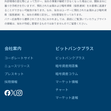
外部環境の変化等によって万が一、当社の事業が継続できなくなった場合には、関係法令に
基づき手続きを行いますが、預託された金銭および暗号資産（仮想通貨）をお客様に返還す
ることができない可能性があります。なお、当社はユーザーに預託された金銭および暗号資
産（仮想通貨）を、当社の資産と区分し、分別管理を行っております。
バナー広告等から遷移されてきた方におかれましては、直前にご覧頂いていたウェブサイト
の情報は、当社が作成し管理するものではありませんのでご留意ください。
会社案内
ビットバンクプラス
コーポレートサイト
ビットバンクプラス
ニュースリリース
暗号資産用語集
プレスキット
暗号資産コラム
採用情報
マーケット情報
チャート
マーケット速報