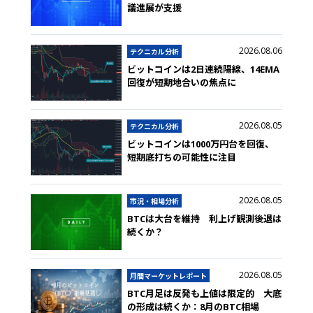
議進展が支援
2026.08.06
テクニカル分析
ビットコインは2日連続陽線、14EMA
回復が短期地合いの焦点に
2026.08.05
テクニカル分析
ビットコインは1000万円台を回復、
短期底打ちの可能性に注目
2026.08.05
市況・相場分析
BTCは大台を維持 利上げ観測後退は
続くか？
2026.08.05
月間マーケットレポート
BTC月足は反発も上値は限定的 大底
の形成は続くか：8月のBTC相場