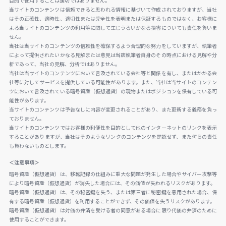
目的で使用することは適切ではありません。
当サイトのコンテンツは信頼できると思われる情報に基づいて作成されておりますが、当社
はその正確性、適時性、適切性または完全性を表明または保証するものではなく、お客様に
よる当サイトのコンテンツの利用等に関して生じうるいかなる損害についても責任を負いま
せん。
当社は当サイトのコンテンツの信頼性を確保するよう合理的な努力をしていますが、執筆者
によって提供されたいかなる見解または意見は当該執筆者自身のその時点における見解や分
析であって、当社の見解、分析ではありません。
当社は当サイトのコンテンツにおいて言及されている会社等と関係を有し、またはかかる会
社等に対してサービスを提供している可能性があります。また、当社は当サイトのコンテン
ツにおいて言及されている暗号資産（仮想通貨）の現物またはポジションを保有している可
能性があります。
当サイトのコンテンツは予告なしに内容が変更されることがあり、また更新する義務を負っ
ておりません。
当サイトのコンテンツではお客様の利便性を目的として他のインターネットのリンクを表示
することがありますが、当社はそのようなリンクのコンテンツを是認せず、また何らの責任
も負わないものとします。
＜注意事項＞
暗号資産（仮想通貨）は、移転記録の仕組みに重大な問題が発生した場合やサイバー攻撃等
により暗号資産（仮想通貨）が消失した場合には、その価値が失われるリスクがあります。
暗号資産（仮想通貨）は、その秘密鍵を失う、または第三者に秘密鍵を悪用された場合、保
有する暗号資産（仮想通貨）を利用することができず、その価値を失うリスクがあります。
暗号資産（仮想通貨）は対価の弁済を受ける者の同意がある場合に限り代価の弁済のために
使用することができます。