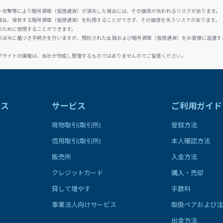
ー攻撃等により暗号資産（仮想通貨）が消失した場合には、その価値が失われるリスクがあります。
場合、保有する暗号資産（仮想通貨）を利用することができず、その価値を失うリスクがあります。
のために使用することができます。
係法令に基づき手続きを行いますが、預託された金銭および暗号資産（仮想通貨）をお客様に返還す
ブサイトの情報は、当社が作成し管理するものではありませんのでご留意ください。
ラス
サービス
ご利用ガイド
現物取引(取引所)
登録方法
信用取引(取引所)
本人確認方法
販売所
入金方法
クレジットカード
購入・売却
貸して増やす
手数料
事業法人向けサービス
取扱ペアおよび注
出金方法