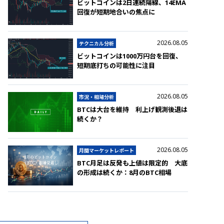
ビットコインは2日連続陽線、14EMA
回復が短期地合いの焦点に
2026.08.05
テクニカル分析
ビットコインは1000万円台を回復、
短期底打ちの可能性に注目
2026.08.05
市況・相場分析
BTCは大台を維持 利上げ観測後退は
続くか？
2026.08.05
月間マーケットレポート
BTC月足は反発も上値は限定的 大底
の形成は続くか：8月のBTC相場