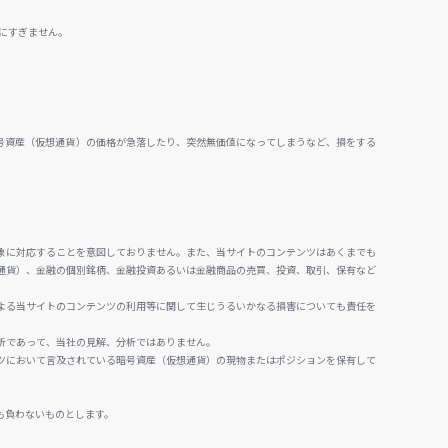
にすぎません。
号資産（仮想通貨）の価格が急落したり、突然無価値になってしまうなど、損をする
。
象に対応することを意図しておりません。また、当サイトのコンテンツはあくまでも
通貨）、金融の個別銘柄、金融投資あるいは金融商品の売買、投資、取引、保有など
よる当サイトのコンテンツの利用等に関して生じうるいかなる損害についても責任を
析であって、当社の見解、分析ではありません。
ツにおいて言及されている暗号資産（仮想通貨）の現物またはポジションを保有して
も負わないものとします。