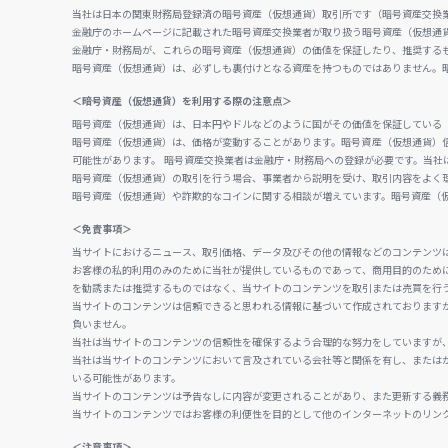
当社は日本の関東財務局登録済の暗号資産（仮想通貨）取引所です（暗号資産交換業者
金融庁のホームページに記載された暗号資産交換業者が取り扱う暗号資産（仮想通
金融庁・財務局が、これらの暗号資産（仮想通貨）の価値を保証したり、推奨する
暗号資産（仮想通貨）は、必ずしも裏付けとなる資産を持つものではありません。
＜暗号資産（仮想通貨）を利用する際の注意点＞
暗号資産（仮想通貨）は、日本円やドルなどのように国がその価値を保証している
暗号資産（仮想通貨）は、価格が変動することがあります。暗号資産（仮想通貨）
可能性があります。 暗号資産交換業者は金融庁・財務局への登録が必要です。当社
暗号資産（仮想通貨）の取引を行う場合、事業者から説明を受け、取引内容をよく
暗号資産（仮想通貨）や詐欺的なコインに関する相談が増えています。暗号資産（
＜免責事項＞
当サイトにおけるニュース、取引価格、データ及びその他の情報などのコンテンツ
お客様の私的利用のみのために当社が提供しているものであって、商用目的のため
を勧誘または推奨するものではなく、当サイトのコンテンツを取引または売買を行
当サイトのコンテンツは信頼できると思われる情報に基づいて作成されております
負いません。
当社は当サイトのコンテンツの信頼性を確保するよう合理的な努力をしていますが
当社は当サイトのコンテンツにおいて言及されている会社等と関係を有し、または
いる可能性があります。
当サイトのコンテンツは予告なしに内容が変更されることがあり、また更新する義
当サイトのコンテンツではお客様の利便性を目的として他のインターネットのリン
＜注意事項＞