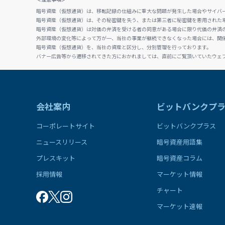
暗号資産（仮想通貨）は、移転記録の仕組みに重大な問題が発生した場合やサイバ
暗号資産（仮想通貨）は、その秘密鍵を失う、または第三者に秘密鍵を悪用された
暗号資産（仮想通貨）は対価の弁済を受ける者の同意がある場合に限り代価の弁済
外部環境の変化等によって万が一、当社の事業が継続できなくなった場合には、関
暗号資産（仮想通貨）を、当社の資産と区分し、分別管理を行っております。
バナー広告等から遷移されてきた方におかれましては、直前にご覧頂いていたウェ
会社案内
ビットバンクプ
コーポレートサイト
ビットバンクプラス
ニュースリリース
暗号資産用語集
プレスキット
暗号資産コラム
採用情報
マーケット情報
チャート
マーケット速報