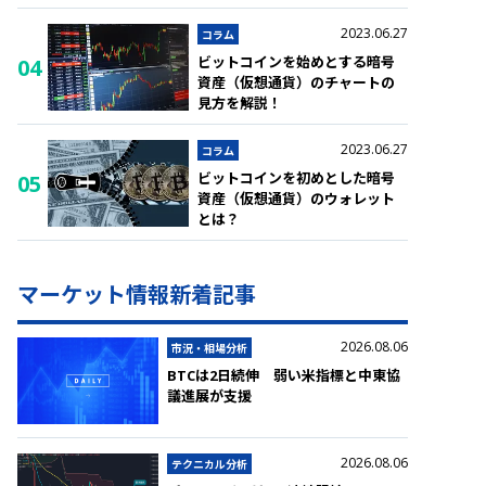
2023.06.27
コラム
ビットコインを始めとする暗号
04
資産（仮想通貨）のチャートの
見方を解説！
2023.06.27
コラム
ビットコインを初めとした暗号
05
資産（仮想通貨）のウォレット
とは？
マーケット情報新着記事
2026.08.06
市況・相場分析
BTCは2日続伸 弱い米指標と中東協
議進展が支援
2026.08.06
テクニカル分析