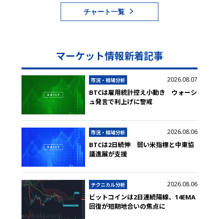
チャート一覧
マーケット情報新着記事
2026.08.07
市況・相場分析
BTCは雇用統計控え小動き ウォーシ
ュ発言で利上げに警戒
2026.08.06
市況・相場分析
BTCは2日続伸 弱い米指標と中東協
議進展が支援
2026.08.06
テクニカル分析
ビットコインは2日連続陽線、14EMA
回復が短期地合いの焦点に