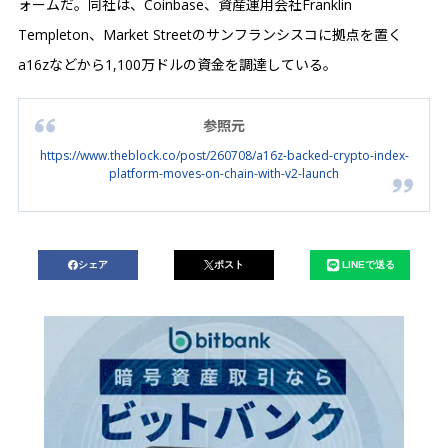
ォームだ。同社は、Coinbase、資産運用会社Franklin
Templeton、Market Streetのサンフランシスコに拠点を置く
a16zなどから1,100万ドルの資金を調達している。
参照元
https://www.theblock.co/post/260708/a16z-backed-crypto-index-
platform-moves-on-chain-with-v2-launch
シェア
ポスト
LINEで送る