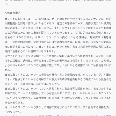
い。
＜免責事項＞
当サイトにおけるニュース、取引価格、データ及びその他の情報などのコンテンツは一般的
な情報提供を目的に作成されたものであり、特定のお客様のニーズ、財務状況または投資対
象に対応することを意図しておりません。また、当サイトのコンテンツはあくまでもお客様
の私的利用のみのために当社が提供しているものであって、商用目的のために提供されてい
るものではありません。当サイトのコンテンツ内のいかなる情報も、暗号資産（仮想通
貨）、金融の個別銘柄、金融投資あるいは金融商品の売買、投資、取引、保有などを勧誘ま
たは推奨するものではなく、当サイトのコンテンツを取引または売買を行う際の意思決定の
目的で使用することは適切ではありません。
当サイトのコンテンツは信頼できると思われる情報に基づいて作成されておりますが、当社
はその正確性、適時性、適切性または完全性を表明または保証するものではなく、お客様に
よる当サイトのコンテンツの利用等に関して生じうるいかなる損害についても責任を負いま
せん。
当社は当サイトのコンテンツの信頼性を確保するよう合理的な努力をしていますが、執筆者
によって提供されたいかなる見解または意見は当該執筆者自身のその時点における見解や分
析であって、当社の見解、分析ではありません。
当社は当サイトのコンテンツにおいて言及されている会社等と関係を有し、またはかかる会
社等に対してサービスを提供している可能性があります。また、当社は当サイトのコンテン
ツにおいて言及されている暗号資産（仮想通貨）の現物またはポジションを保有している可
能性があります。
当サイトのコンテンツは予告なしに内容が変更されることがあり、また更新する義務を負っ
ておりません。