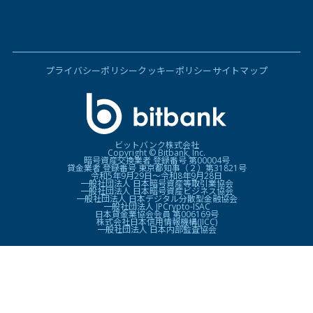
プライバシーポリシー
クッキーポリシー
サイトマップ
ビットバンク株式会社
Copyright © Bitbank, Inc.
暗号資産交換業者 登録番号 第00004号
貸金業者 登録番号 東京都知事（２）第31821号
令和5年9月29日〜令和8年9月28日
一般社団法人 日本暗号資産等取引業協会
一般社団法人 日本暗号資産ビジネス協会
一般社団法人 日本デジタル分散型金融協会
一般社団法人 JPCrypto-ISAC
日本貸金業協会会員 第006169号
株式会社日本信用情報機構(JICC)
一般社団法人 日本内部監査協会