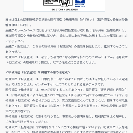
当社は日本の関東財務局登録済の暗号資産（仮想通貨）取引所です（暗号資産交換業者登録
番号 第00004号）。
金融庁のホームページに記載された暗号資産交換業者が取り扱う暗号資産（仮想通貨）は、
当該暗号資産交換業者の説明に基づき、 資金決済法上の定義に該当することを確認したもの
にすぎません。
金融庁・財務局が、これらの暗号資産（仮想通貨）の価値を保証したり、推奨するものでは
ありません。
暗号資産（仮想通貨）は、必ずしも裏付けとなる資産を持つものではありません。暗号資産
（仮想通貨）の取引を行う際には、以下の注意点にご留意ください。
＜暗号資産（仮想通貨）を利用する際の注意点＞
暗号資産（仮想通貨）は、日本円やドルなどのように国がその価値を保証している「法定通
貨」ではありません。インターネット上でやりとりされる電子データです。
暗号資産（仮想通貨）は、価格が変動することがあります。暗号資産（仮想通貨）信用取引
は、価格の変動等により当初差入れた保証金を上回る損失が発生する可能性があります。暗
号資産（仮想通貨）の価格が急落したり、突然無価値になってしまうなど、損をする可能性
があります。 暗号資産交換業者は金融庁・財務局への登録が必要です。当社は登録した暗号
資産交換業者です。
暗号資産（仮想通貨）の取引を行う場合、事業者から説明を受け、取引内容をよく理解し、
ご自身の判断で行ってください。
暗号資産（仮想通貨）や詐欺的なコインに関する相談が増えています。暗号資産（仮想通
貨）を利用したり、暗号資産交換業の導入に便乗したりする詐欺や悪質商法に御注意くださ