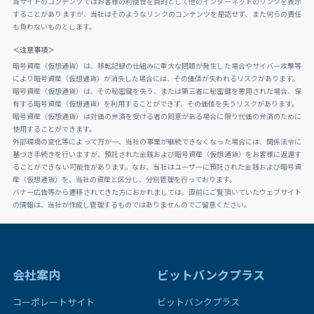
当サイトのコンテンツではお客様の利便性を目的として他のインターネットのリンクを表示
することがありますが、当社はそのようなリンクのコンテンツを是認せず、また何らの責任
も負わないものとします。
＜注意事項＞
暗号資産（仮想通貨）は、移転記録の仕組みに重大な問題が発生した場合やサイバー攻撃等
により暗号資産（仮想通貨）が消失した場合には、その価値が失われるリスクがあります。
暗号資産（仮想通貨）は、その秘密鍵を失う、または第三者に秘密鍵を悪用された場合、保
有する暗号資産（仮想通貨）を利用することができず、その価値を失うリスクがあります。
暗号資産（仮想通貨）は対価の弁済を受ける者の同意がある場合に限り代価の弁済のために
使用することができます。
外部環境の変化等によって万が一、当社の事業が継続できなくなった場合には、関係法令に
基づき手続きを行いますが、預託された金銭および暗号資産（仮想通貨）をお客様に返還す
ることができない可能性があります。なお、当社はユーザーに預託された金銭および暗号資
産（仮想通貨）を、当社の資産と区分し、分別管理を行っております。
バナー広告等から遷移されてきた方におかれましては、直前にご覧頂いていたウェブサイト
の情報は、当社が作成し管理するものではありませんのでご留意ください。
会社案内
ビットバンクプラス
コーポレートサイト
ビットバンクプラス