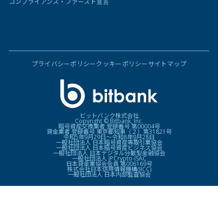
コンプライアンス・ファースト宣言
プライバシーポリシー
クッキーポリシー
サイトマップ
ビットバンク株式会社
Copyright © Bitbank, Inc.
暗号資産交換業者 登録番号 第00004号
貸金業者 登録番号 東京都知事（２）第31821号
令和5年9月29日〜令和8年9月28日
一般社団法人 日本暗号資産等取引業協会
一般社団法人 日本暗号資産ビジネス協会
一般社団法人 日本デジタル分散型金融協会
一般社団法人 JPCrypto-ISAC
日本貸金業協会会員 第006169号
株式会社日本信用情報機構(JICC)
一般社団法人 日本内部監査協会