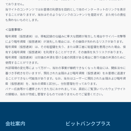
ておりません。
当サイトのコンテンツではお客様の利便性を目的として他のインターネットのリンクを表示
することがありますが、当社はそのようなリンクのコンテンツを是認せず、また何らの責任
も負わないものとします。
＜注意事項＞
暗号資産（仮想通貨）は、移転記録の仕組みに重大な問題が発生した場合やサイバー攻撃等
により暗号資産（仮想通貨）が消失した場合には、その価値が失われるリスクがあります。
暗号資産（仮想通貨）は、その秘密鍵を失う、または第三者に秘密鍵を悪用された場合、保
有する暗号資産（仮想通貨）を利用することができず、その価値を失うリスクがあります。
暗号資産（仮想通貨）は対価の弁済を受ける者の同意がある場合に限り代価の弁済のために
使用することができます。
外部環境の変化等によって万が一、当社の事業が継続できなくなった場合には、関係法令に
基づき手続きを行いますが、預託された金銭および暗号資産（仮想通貨）をお客様に返還す
ることができない可能性があります。なお、当社はユーザーに預託された金銭および暗号資
産（仮想通貨）を、当社の資産と区分し、分別管理を行っております。
バナー広告等から遷移されてきた方におかれましては、直前にご覧頂いていたウェブサイト
の情報は、当社が作成し管理するものではありませんのでご留意ください。
会社案内
ビットバンクプラス