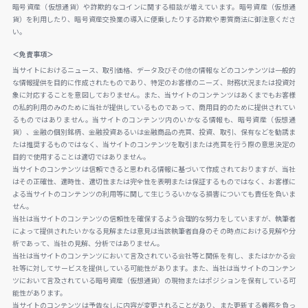
暗号資産（仮想通貨）や詐欺的なコインに関する相談が増えています。暗号資産（仮想通
貨）を利用したり、暗号資産交換業の導入に便乗したりする詐欺や悪質商法に御注意くださ
い。
＜免責事項＞
当サイトにおけるニュース、取引価格、データ及びその他の情報などのコンテンツは一般的
な情報提供を目的に作成されたものであり、特定のお客様のニーズ、財務状況または投資対
象に対応することを意図しておりません。また、当サイトのコンテンツはあくまでもお客様
の私的利用のみのために当社が提供しているものであって、商用目的のために提供されてい
るものではありません。当サイトのコンテンツ内のいかなる情報も、暗号資産（仮想通
貨）、金融の個別銘柄、金融投資あるいは金融商品の売買、投資、取引、保有などを勧誘ま
たは推奨するものではなく、当サイトのコンテンツを取引または売買を行う際の意思決定の
目的で使用することは適切ではありません。
当サイトのコンテンツは信頼できると思われる情報に基づいて作成されておりますが、当社
はその正確性、適時性、適切性または完全性を表明または保証するものではなく、お客様に
よる当サイトのコンテンツの利用等に関して生じうるいかなる損害についても責任を負いま
せん。
当社は当サイトのコンテンツの信頼性を確保するよう合理的な努力をしていますが、執筆者
によって提供されたいかなる見解または意見は当該執筆者自身のその時点における見解や分
析であって、当社の見解、分析ではありません。
当社は当サイトのコンテンツにおいて言及されている会社等と関係を有し、またはかかる会
社等に対してサービスを提供している可能性があります。また、当社は当サイトのコンテン
ツにおいて言及されている暗号資産（仮想通貨）の現物またはポジションを保有している可
能性があります。
当サイトのコンテンツは予告なしに内容が変更されることがあり、また更新する義務を負っ