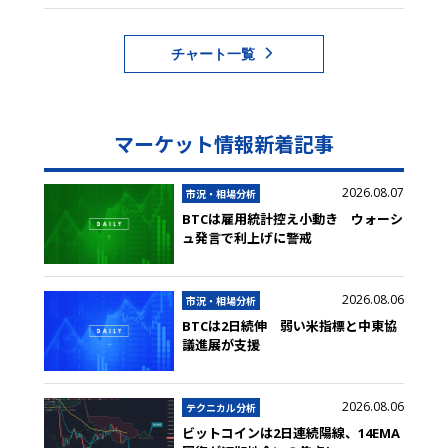
チャート一覧
マーケット情報新着記事
2026.08.07
市況・相場分析
BTCは雇用統計控え小動き ウォーシ
ュ発言で利上げに警戒
2026.08.06
市況・相場分析
BTCは2日続伸 弱い米指標と中東協
議進展が支援
2026.08.06
テクニカル分析
ビットコインは2日連続陽線、14EMA