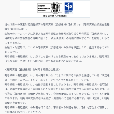
当社は日本の関東財務局登録済の暗号資産（仮想通貨）取引所です（暗号資産交換業者登録
番号 第00004号）。
金融庁のホームページに記載された暗号資産交換業者が取り扱う暗号資産（仮想通貨）は、
当該暗号資産交換業者の説明に基づき、 資金決済法上の定義に該当することを確認したもの
にすぎません。
金融庁・財務局が、これらの暗号資産（仮想通貨）の価値を保証したり、推奨するものでは
ありません。
暗号資産（仮想通貨）は、必ずしも裏付けとなる資産を持つものではありません。暗号資産
（仮想通貨）の取引を行う際には、以下の注意点にご留意ください。
＜暗号資産（仮想通貨）を利用する際の注意点＞
暗号資産（仮想通貨）は、日本円やドルなどのように国がその価値を保証している「法定通
貨」ではありません。インターネット上でやりとりされる電子データです。
暗号資産（仮想通貨）は、価格が変動することがあります。暗号資産（仮想通貨）信用取引
は、価格の変動等により当初差入れた保証金を上回る損失が発生する可能性があります。暗
号資産（仮想通貨）の価格が急落したり、突然無価値になってしまうなど、損をする可能性
があります。 暗号資産交換業者は金融庁・財務局への登録が必要です。当社は登録した暗号
資産交換業者です。
暗号資産（仮想通貨）の取引を行う場合、事業者から説明を受け、取引内容をよく理解し、
ご自身の判断で行ってください。