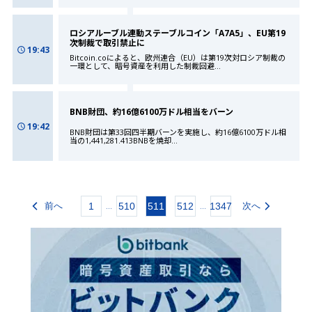
ロシアルーブル連動ステーブルコイン「A7A5」、EU第19
次制裁で取引禁止に
19:43
Bitcoin.coによると、欧州連合（EU）は第19次対ロシア制裁の
一環として、暗号資産を利用した制裁回避
...
BNB財団、約16億6100万ドル相当をバーン
19:42
BNB財団は第33回四半期バーンを実施し、約16億6100万ドル相
当の1,441,281.413BNBを焼却
...
前へ
1
510
511
512
1347
次へ
...
...