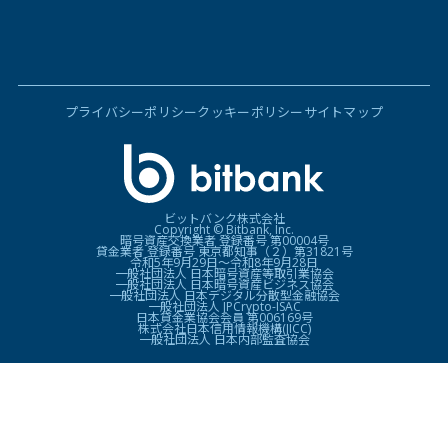
プライバシーポリシー
クッキーポリシー
サイトマップ
ビットバンク株式会社
Copyright © Bitbank, Inc.
暗号資産交換業者 登録番号 第00004号
貸金業者 登録番号 東京都知事（２）第31821号
令和5年9月29日〜令和8年9月28日
一般社団法人 日本暗号資産等取引業協会
一般社団法人 日本暗号資産ビジネス協会
一般社団法人 日本デジタル分散型金融協会
一般社団法人 JPCrypto-ISAC
日本貸金業協会会員 第006169号
株式会社日本信用情報機構(JICC)
一般社団法人 日本内部監査協会