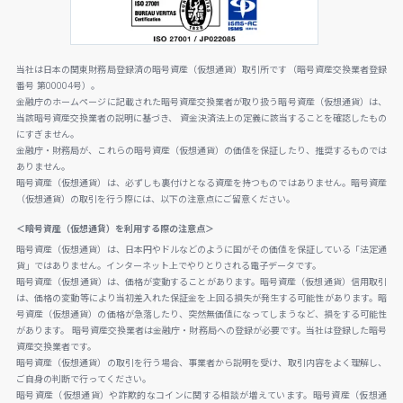
当社は日本の関東財務局登録済の暗号資産（仮想通貨）取引所です（暗号資産交換業者登録
番号 第00004号）。
金融庁のホームページに記載された暗号資産交換業者が取り扱う暗号資産（仮想通貨）は、
当該暗号資産交換業者の説明に基づき、 資金決済法上の定義に該当することを確認したもの
にすぎません。
金融庁・財務局が、これらの暗号資産（仮想通貨）の価値を保証したり、推奨するものでは
ありません。
暗号資産（仮想通貨）は、必ずしも裏付けとなる資産を持つものではありません。暗号資産
（仮想通貨）の取引を行う際には、以下の注意点にご留意ください。
＜暗号資産（仮想通貨）を利用する際の注意点＞
暗号資産（仮想通貨）は、日本円やドルなどのように国がその価値を保証している「法定通
貨」ではありません。インターネット上でやりとりされる電子データです。
暗号資産（仮想通貨）は、価格が変動することがあります。暗号資産（仮想通貨）信用取引
は、価格の変動等により当初差入れた保証金を上回る損失が発生する可能性があります。暗
号資産（仮想通貨）の価格が急落したり、突然無価値になってしまうなど、損をする可能性
があります。 暗号資産交換業者は金融庁・財務局への登録が必要です。当社は登録した暗号
資産交換業者です。
暗号資産（仮想通貨）の取引を行う場合、事業者から説明を受け、取引内容をよく理解し、
ご自身の判断で行ってください。
暗号資産（仮想通貨）や詐欺的なコインに関する相談が増えています。暗号資産（仮想通