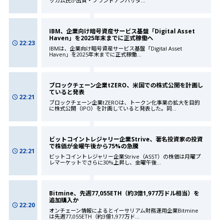
ッカム氏が出資・ブランドアンバサダ
...
IBM、企業向け暗号資産サービス基盤「Digital Asset
Haven」を2025年末までに正式稼働へ
22:23
IBMは、企業向け暗号資産サービス基盤「Digital Asset
Haven」を2025年末までに正式稼働
...
ブロックチェーン企業tZERO、米国での株式公開を計画し
ていると発表
22:21
ブロックチェーン企業tZEROは、トークン化事業の拡大を目的
に株式公開（IPO）を計画していると発表した。同
...
ビットコイントレジャリー企業Strive、著名投資家の投資
で株価が金曜午後から75%の急騰
22:21
ビットコイントレジャリー企業Strive（ASST）の株価は月曜プ
レマーケットでさらに30%上昇し、金曜午後
...
Bitmine、先週77,055ETH（約3億1,977万ドル相当）を
追加購入か
22:20
オンチェーン情報によるとイーサリアム財務運用企業Bitmine
は先週77,055ETH（約3億1,977万ド
...