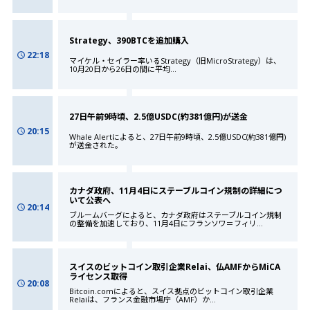
Strategy、390BTCを追加購入
22:18
マイケル・セイラー率いるStrategy（旧MicroStrategy）は、
10月20日から26日の間に平均
...
27日午前9時頃、2.5億USDC(約381億円)が送金
20:15
Whale Alertによると、27日午前9時頃、2.5億USDC(約381億円)
が送金された。
カナダ政府、11月4日にステーブルコイン規制の詳細につ
いて公表へ
20:14
ブルームバーグによると、カナダ政府はステーブルコイン規制
の整備を加速しており、11月4日にフランソワ＝フィリ
...
スイスのビットコイン取引企業Relai、仏AMFからMiCA
ライセンス取得
20:08
Bitcoin.comによると、スイス拠点のビットコイン取引企業
Relaiは、フランス金融市場庁（AMF）か
...