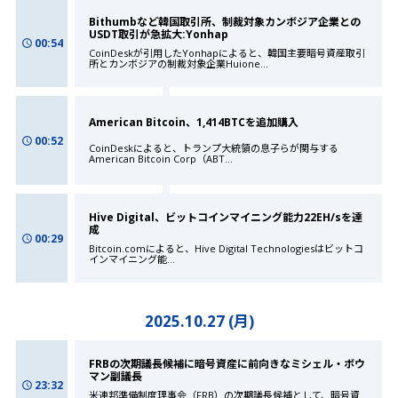
Bithumbなど韓国取引所、制裁対象カンボジア企業との
USDT取引が急拡大:Yonhap
00:54
CoinDeskが引用したYonhapによると、韓国主要暗号資産取引
所とカンボジアの制裁対象企業Huione
...
American Bitcoin、1,414BTCを追加購入
00:52
CoinDeskによると、トランプ大統領の息子らが関与する
American Bitcoin Corp（ABT
...
Hive Digital、ビットコインマイニング能力22EH/sを達
成
00:29
Bitcoin.comによると、Hive Digital Technologiesはビットコ
インマイニング能
...
2025.10.27 (月)
FRBの次期議長候補に暗号資産に前向きなミシェル・ボウ
マン副議長
23:32
米連邦準備制度理事会（FRB）の次期議長候補として、暗号資