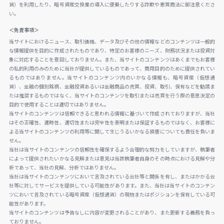
貨）を利用したり、暗号資産交換業の導入に便乗したりする詐欺や悪質商法に御注意くださ
い。
＜免責事項＞
当サイトにおけるニュース、取引価格、データ及びその他の情報などのコンテンツは一般的
な情報提供を目的に作成されたものであり、特定のお客様のニーズ、財務状況または投資対
象に対応することを意図しておりません。また、当サイトのコンテンツはあくまでもお客様
の私的利用のみのために当社が提供しているものであって、商用目的のために提供されてい
るものではありません。当サイトのコンテンツ内のいかなる情報も、暗号資産（仮想通
貨）、金融の個別銘柄、金融投資あるいは金融商品の売買、投資、取引、保有などを勧誘ま
たは推奨するものではなく、当サイトのコンテンツを取引または売買を行う際の意思決定の
目的で使用することは適切ではありません。
当サイトのコンテンツは信頼できると思われる情報に基づいて作成されておりますが、当社
はその正確性、適時性、適切性または完全性を表明または保証するものではなく、お客様に
よる当サイトのコンテンツの利用等に関して生じうるいかなる損害についても責任を負いま
せん。
当社は当サイトのコンテンツの信頼性を確保するよう合理的な努力をしていますが、執筆者
によって提供されたいかなる見解または意見は当該執筆者自身のその時点における見解や分
析であって、当社の見解、分析ではありません。
当社は当サイトのコンテンツにおいて言及されている会社等と関係を有し、またはかかる会
社等に対してサービスを提供している可能性があります。また、当社は当サイトのコンテン
ツにおいて言及されている暗号資産（仮想通貨）の現物またはポジションを保有している可
能性があります。
当サイトのコンテンツは予告なしに内容が変更されることがあり、また更新する義務を負っ
ておりません。