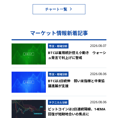
チャート一覧
マーケット情報新着記事
2026.08.07
市況・相場分析
BTCは雇用統計控え小動き ウォーシ
ュ発言で利上げに警戒
2026.08.06
市況・相場分析
BTCは2日続伸 弱い米指標と中東協
議進展が支援
2026.08.06
テクニカル分析
ビットコインは2日連続陽線、14EMA
回復が短期地合いの焦点に