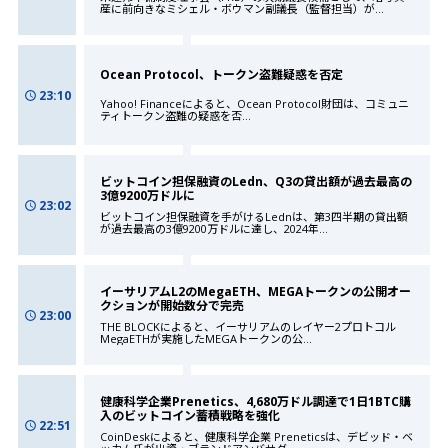
産に前向きなミシェル・ボウマン副議長（監督担当）が
...
Ocean Protocol、トークン盗難疑惑を否定
23:10
Yahoo! Financeによると、Ocean Protocol財団は、コミュニ
ティトークン盗難の疑惑を否
...
ビットコイン担保融資のLedn、Q3の貸出額が過去最高の
3億9200万ドルに
23:02
ビットコイン担保融資を手がけるLednは、第3四半期の貸出額
が過去最高の3億9200万ドルに達し、2024年
...
イーサリアムL2のMegaETH、MEGAトークンの公開オー
クションが開始数分で完売
23:00
THE BLOCKによると、イーサリアムのレイヤー2プロトコル
MegaETHが実施したMEGAトークンの公
...
健康科学企業Prenetics、4,680万ドル調達で1日1BTC購
入のビットコイン蓄積戦略を強化
22:51
CoinDeskによると、健康科学企業 Preneticsは、デビッド・ベ