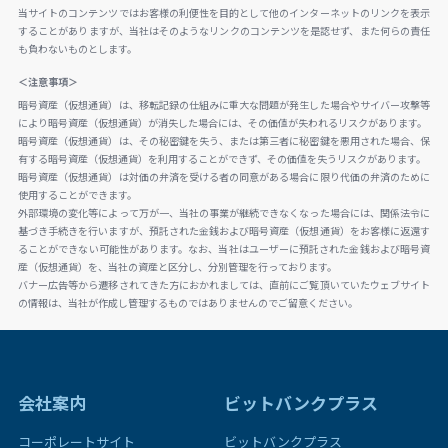
当サイトのコンテンツではお客様の利便性を目的として他のインターネットのリンクを表示
することがありますが、当社はそのようなリンクのコンテンツを是認せず、また何らの責任
も負わないものとします。
＜注意事項＞
暗号資産（仮想通貨）は、移転記録の仕組みに重大な問題が発生した場合やサイバー攻撃等
により暗号資産（仮想通貨）が消失した場合には、その価値が失われるリスクがあります。
暗号資産（仮想通貨）は、その秘密鍵を失う、または第三者に秘密鍵を悪用された場合、保
有する暗号資産（仮想通貨）を利用することができず、その価値を失うリスクがあります。
暗号資産（仮想通貨）は対価の弁済を受ける者の同意がある場合に限り代価の弁済のために
使用することができます。
外部環境の変化等によって万が一、当社の事業が継続できなくなった場合には、関係法令に
基づき手続きを行いますが、預託された金銭および暗号資産（仮想通貨）をお客様に返還す
ることができない可能性があります。なお、当社はユーザーに預託された金銭および暗号資
産（仮想通貨）を、当社の資産と区分し、分別管理を行っております。
バナー広告等から遷移されてきた方におかれましては、直前にご覧頂いていたウェブサイト
の情報は、当社が作成し管理するものではありませんのでご留意ください。
会社案内
ビットバンクプラス
コーポレートサイト
ビットバンクプラス