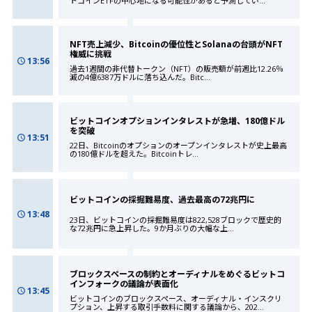
トコインETFの中心地になる可能性があると予測してい
...
NFT売上減少、Bitcoinの優位性とSolanaの台頭がNFT
権威に挑戦
13:56
過去1週間の非代替トークン（NFT）の販売額が前週比12.26％
減の4億6387万ドルに落ち込んだ。Bitc
...
ビットコインオプションインタレストが急増、180億ドル
を突破
13:51
22日、Bitcoinのオプションのオープンインタレストが史上最高
の180億ドルを超えた。Bitcoinトレ
...
ビットコインの採掘難易度、過去最高の72兆円に
13:48
23日、ビットコインの採掘難易度は822,528ブロックで歴史的
な72兆円に急上昇した。9か月ぶりの大幅な上
...
ブロックスペースの制約とオーディナルをめぐるビットコ
インフォークの議論が表面化
13:45
ビットコインのブロックスペース、オーディナル・インスクリ
プション、上昇する取引手数料に関する議論から、202
...