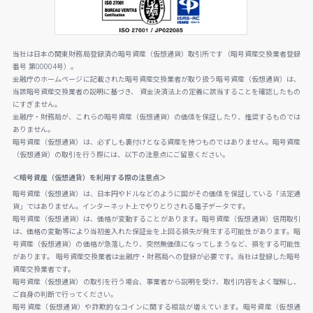
当社は日本の関東財務局登録済の暗号資産（仮想通貨）取引所です（暗号資産交換業者登録
番号 第00004号）。
金融庁のホームページに記載された暗号資産交換業者が取り扱う暗号資産（仮想通貨）は、
当該暗号資産交換業者の説明に基づき、 資金決済法上の定義に該当することを確認したもの
にすぎません。
金融庁・財務局が、これらの暗号資産（仮想通貨）の価値を保証したり、推奨するものでは
ありません。
暗号資産（仮想通貨）は、必ずしも裏付けとなる資産を持つものではありません。暗号資産
（仮想通貨）の取引を行う際には、以下の注意点にご留意ください。
＜暗号資産（仮想通貨）を利用する際の注意点＞
暗号資産（仮想通貨）は、日本円やドルなどのように国がその価値を保証している「法定通
貨」ではありません。インターネット上でやりとりされる電子データです。
暗号資産（仮想通貨）は、価格が変動することがあります。暗号資産（仮想通貨）信用取引
は、価格の変動等により当初差入れた保証金を上回る損失が発生する可能性があります。暗
号資産（仮想通貨）の価格が急落したり、突然無価値になってしまうなど、損をする可能性
があります。 暗号資産交換業者は金融庁・財務局への登録が必要です。当社は登録した暗号
資産交換業者です。
暗号資産（仮想通貨）の取引を行う場合、事業者から説明を受け、取引内容をよく理解し、
ご自身の判断で行ってください。
暗号資産（仮想通貨）や詐欺的なコインに関する相談が増えています。暗号資産（仮想通