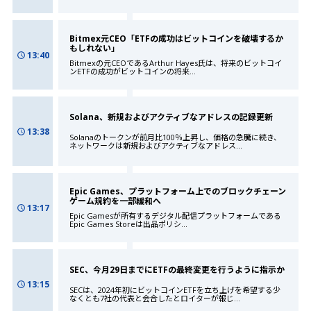
Bitmex元CEO「ETFの成功はビットコインを破壊するか
もしれない」
13:40
Bitmexの元CEOであるArthur Hayes氏は、将来のビットコイ
ンETFの成功がビットコインの将来
...
Solana、新規およびアクティブなアドレスの記録更新
13:38
Solanaのトークンが前月比100％上昇し、価格の急騰に続き、
ネットワークは新規およびアクティブなアドレス
...
Epic Games、プラットフォーム上でのブロックチェーン
ゲーム規約を一部緩和へ
13:17
Epic Gamesが所有するデジタル配信プラットフォームである
Epic Games Storeは出品ポリシ
...
SEC、今月29日までにETFの最終変更を行うように指示か
13:15
SECは、2024年初にビットコインETFを立ち上げを希望する少
なくとも7社の代表と会合したとロイターが報じ
...