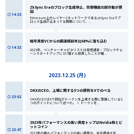
ZkSync Eraのブロック生成停止、防御機能の誤作動が原
因
14:33
Ethereum上のレイヤー2ネットワークであるzkSync Eraでブ
ロック生成が止まってる問題について、
...
暗号資産VCからの調達額前年比68%に落ち込む
14:32
2023年、ベンチャーキャピタリストは仮想通貨・ブロックチェ
ーンスタートアップに107億ドル投資したことが報
...
2023.12.25 (月)
OKXのCEO、上場に関する5つの原則をXでのべる
23:02
OKXのCEOはXで同社がトークンを上場する際に意識している5
つのポイントについて述べた。 1. トークンを
...
2023年パフォーマンスの高い資産トップはNvidia株とビ
ットコイン
22:47
2023年の最もパフォーマンスの高い資産は、米半導体大手