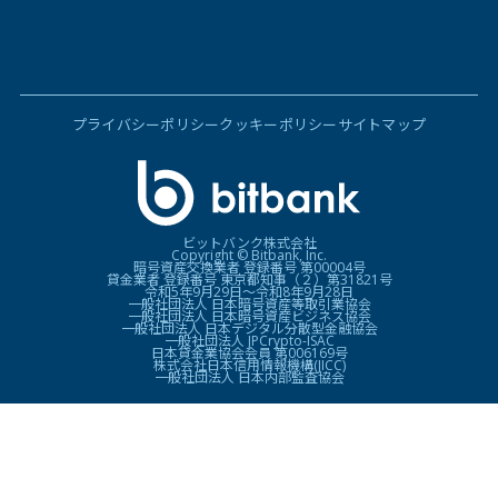
プライバシーポリシー
クッキーポリシー
サイトマップ
ビットバンク株式会社
Copyright © Bitbank, Inc.
暗号資産交換業者 登録番号 第00004号
貸金業者 登録番号 東京都知事（２）第31821号
令和5年9月29日〜令和8年9月28日
一般社団法人 日本暗号資産等取引業協会
一般社団法人 日本暗号資産ビジネス協会
一般社団法人 日本デジタル分散型金融協会
一般社団法人 JPCrypto-ISAC
日本貸金業協会会員 第006169号
株式会社日本信用情報機構(JICC)
一般社団法人 日本内部監査協会