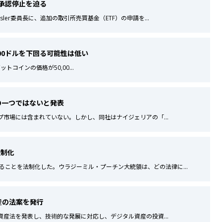
の承認停止を迫る
sler委員長に、追加の取引所売買基金（ETF）の申請を
...
55,000ドルを下回る可能性は低い
z氏は、ビットコインの価格が50,00
...
場の一つではないと発表
トップ市場には含まれていない。しかし、同社はナイジェリアの「
...
法制化
ることを法制化した。ウラジーミル・プーチン大統領は、どの法律に
...
産の法案を発行
タル資産法を発表し、技術的な発展に対応し、デジタル資産の投資
...