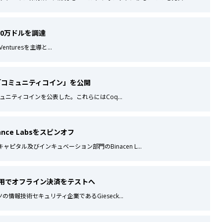
00万ドルを調達
k Venturesを主導と
...
5つの「コミュニティコイン」を公開
つのコミュニティコインを公表した。これらにはCoq
...
ance Labsをスピンオフ
ャピタル及びインキュベーション部門のBinacen L
...
C試験運用でオフライン決済をテストへ
ドイツの情報技術セキュリティ企業であるGieseck
...