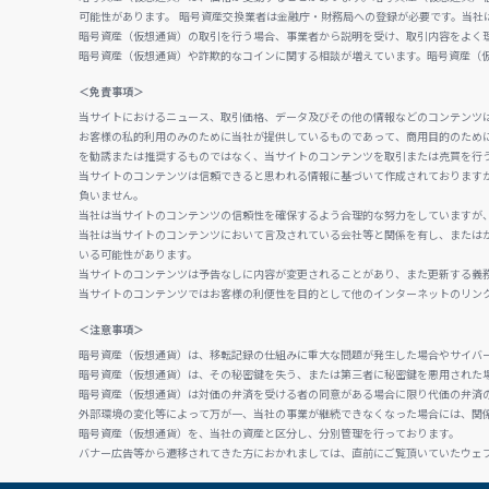
可能性があります。 暗号資産交換業者は金融庁・財務局への登録が必要です。当社
暗号資産（仮想通貨）の取引を行う場合、事業者から説明を受け、取引内容をよく
暗号資産（仮想通貨）や詐欺的なコインに関する相談が増えています。暗号資産（
＜免責事項＞
当サイトにおけるニュース、取引価格、データ及びその他の情報などのコンテンツ
お客様の私的利用のみのために当社が提供しているものであって、商用目的のため
を勧誘または推奨するものではなく、当サイトのコンテンツを取引または売買を行
当サイトのコンテンツは信頼できると思われる情報に基づいて作成されております
負いません。
当社は当サイトのコンテンツの信頼性を確保するよう合理的な努力をしていますが
当社は当サイトのコンテンツにおいて言及されている会社等と関係を有し、または
いる可能性があります。
当サイトのコンテンツは予告なしに内容が変更されることがあり、また更新する義
当サイトのコンテンツではお客様の利便性を目的として他のインターネットのリン
＜注意事項＞
暗号資産（仮想通貨）は、移転記録の仕組みに重大な問題が発生した場合やサイバ
暗号資産（仮想通貨）は、その秘密鍵を失う、または第三者に秘密鍵を悪用された
暗号資産（仮想通貨）は対価の弁済を受ける者の同意がある場合に限り代価の弁済
外部環境の変化等によって万が一、当社の事業が継続できなくなった場合には、関
暗号資産（仮想通貨）を、当社の資産と区分し、分別管理を行っております。
バナー広告等から遷移されてきた方におかれましては、直前にご覧頂いていたウェ