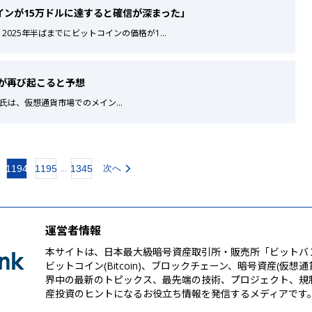
インが15万ドルに達すると確信が深まった」
inは、2025年半ばまでにビットコインの価格が1
...
OMOが再び起こると予想
 Melker氏は、仮想通貨市場でのメイン
...
1194
1195
1345
次へ
...
運営者情報
本サイトは、日本最大級暗号資産取引所・販売所「ビットバ
ビットコイン(Bitcoin)、ブロックチェーン、暗号資産(仮想
界中の最新のトピックス、最先端の技術、プロジェクト、規
産投資のヒントになるお役立ち情報を発信するメディアです