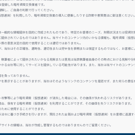
は登録した暗号資産交換業者です。
理解し、ご自身の判断で行ってください。
仮想通貨）を利用したり、暗号資産交換業の導入に便乗したりする詐欺や悪質商法に御注意ください
は一般的な情報提供を目的に作成されたものであり、特定のお客様のニーズ、財務状況または投資対
に提供されているものではありません。当サイトのコンテンツ内のいかなる情報も、暗号資産（仮想
う際の意思決定の目的で使用することは適切ではありません。
が、当社はその正確性、適時性、適切性または完全性を表明または保証するものではなく、お客様に
、執筆者によって提供されたいかなる見解または意見は当該執筆者自身のその時点における見解や分
かかる会社等に対してサービスを提供している可能性があります。また、当社は当サイトのコンテン
務を負っておりません。
クを表示することがありますが、当社はそのようなリンクのコンテンツを是認せず、また何らの責任
ー攻撃等により暗号資産（仮想通貨）が消失した場合には、その価値が失われるリスクがあります。
場合、保有する暗号資産（仮想通貨）を利用することができず、その価値を失うリスクがあります。
のために使用することができます。
係法令に基づき手続きを行いますが、預託された金銭および暗号資産（仮想通貨）をお客様に返還す
ブサイトの情報は、当社が作成し管理するものではありませんのでご留意ください。