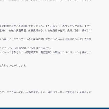
。
象に対応することを意図しておりません。また、当サイトのコンテンツはあくまでも
通貨）、金融の個別銘柄、金融投資あるいは金融商品の売買、投資、取引、保有など
よる当サイトのコンテンツの利用等に関して生じうるいかなる損害についても責任を
析であって、当社の見解、分析ではありません。
ツにおいて言及されている暗号資産（仮想通貨）の現物またはポジションを保有して
も負わないものとします。
ることができない可能性があります。なお、当社はユーザーに預託された金銭および