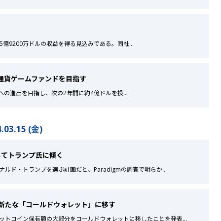
ら最大5億9200万ドルの収益を得る見込みである。同社
...
仮想通貨ゲームファンドを目指す
ンゲームへの進出を目指し、次の2年間に約4億ドルを投
...
.03.15 (金)
してトランプ氏に傾く
ルド・トランプを選ぶ計画だと、Paradigmの調査で明らか
...
新たな「コールドウォレット」に移す
ットコイン保有額の大部分をコールドウォレットに移したことを発表
...