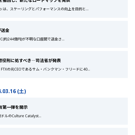
画を撤回し、新たなロードマップを発表
anto は、スケーリングとパフォーマンスの向上を目的と
...
)が送金
 BTC(約244億円)が不明な口座間で送金さ
...
の懲役刑に処すべき―司法省が発表
、FTXの元CEOであるサム・バンクマン・フリードに40
...
.03.16 (土)
ン保有第一弾を開示
ルのCulture Catalyst
...