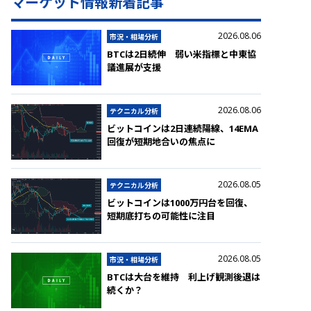
マーケット情報新着記事
2026.08.06
市況・相場分析
BTCは2日続伸 弱い米指標と中東協
議進展が支援
2026.08.06
テクニカル分析
ビットコインは2日連続陽線、14EMA
回復が短期地合いの焦点に
2026.08.05
テクニカル分析
ビットコインは1000万円台を回復、
短期底打ちの可能性に注目
2026.08.05
市況・相場分析
BTCは大台を維持 利上げ観測後退は
続くか？