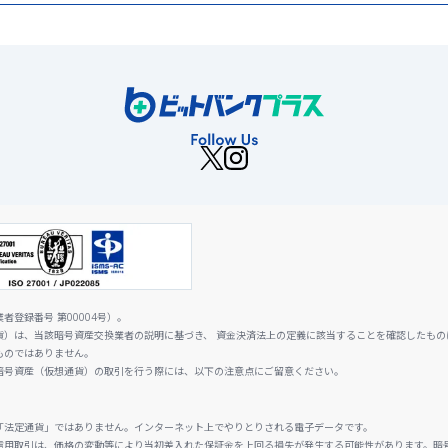
登録番号 第00004号）。
貨）は、当該暗号資産交換業者の説明に基づき、 資金決済法上の定義に該当することを確認したもの
ものではありません。
暗号資産（仮想通貨）の取引を行う際には、以下の注意点にご留意ください。
「法定通貨」ではありません。インターネット上でやりとりされる電子データです。
信用取引は、価格の変動等により当初差入れた保証金を上回る損失が発生する可能性があります。暗