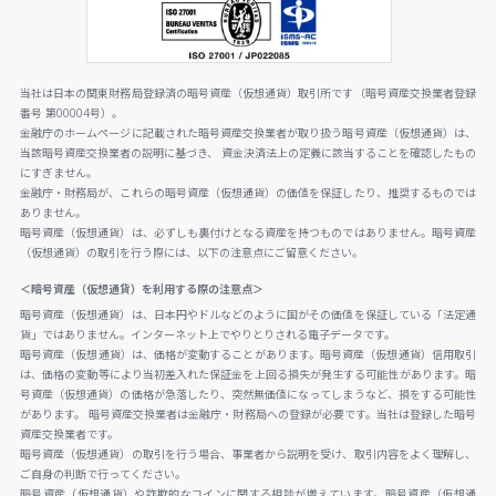
当社は日本の関東財務局登録済の暗号資産（仮想通貨）取引所です（暗号資産交換業者登録
番号 第00004号）。
金融庁のホームページに記載された暗号資産交換業者が取り扱う暗号資産（仮想通貨）は、
当該暗号資産交換業者の説明に基づき、 資金決済法上の定義に該当することを確認したもの
にすぎません。
金融庁・財務局が、これらの暗号資産（仮想通貨）の価値を保証したり、推奨するものでは
ありません。
暗号資産（仮想通貨）は、必ずしも裏付けとなる資産を持つものではありません。暗号資産
（仮想通貨）の取引を行う際には、以下の注意点にご留意ください。
＜暗号資産（仮想通貨）を利用する際の注意点＞
暗号資産（仮想通貨）は、日本円やドルなどのように国がその価値を保証している「法定通
貨」ではありません。インターネット上でやりとりされる電子データです。
暗号資産（仮想通貨）は、価格が変動することがあります。暗号資産（仮想通貨）信用取引
は、価格の変動等により当初差入れた保証金を上回る損失が発生する可能性があります。暗
号資産（仮想通貨）の価格が急落したり、突然無価値になってしまうなど、損をする可能性
があります。 暗号資産交換業者は金融庁・財務局への登録が必要です。当社は登録した暗号
資産交換業者です。
暗号資産（仮想通貨）の取引を行う場合、事業者から説明を受け、取引内容をよく理解し、
ご自身の判断で行ってください。
暗号資産（仮想通貨）や詐欺的なコインに関する相談が増えています。暗号資産（仮想通