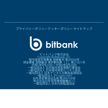
プライバシーポリシー
クッキーポリシー
サイトマップ
ビットバンク株式会社
Copyright © Bitbank, Inc.
暗号資産交換業者 登録番号 第00004号
貸金業者 登録番号 東京都知事（２）第31821号
令和5年9月29日〜令和8年9月28日
一般社団法人 日本暗号資産等取引業協会
一般社団法人 日本暗号資産ビジネス協会
一般社団法人 日本デジタル分散型金融協会
一般社団法人 JPCrypto-ISAC
日本貸金業協会会員 第006169号
株式会社日本信用情報機構(JICC)
一般社団法人 日本内部監査協会