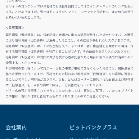
ておりません。
当サイトのコンテンツではお客様の利便性を目的として他のインターネットのリンクを表示
することがありますが、当社はそのようなリンクのコンテンツを是認せず、また何らの責任
も負わないものとします。
＜注意事項＞
暗号資産（仮想通貨）は、移転記録の仕組みに重大な問題が発生した場合やサイバー攻撃等
により暗号資産（仮想通貨）が消失した場合には、その価値が失われるリスクがあります。
暗号資産（仮想通貨）は、その秘密鍵を失う、または第三者に秘密鍵を悪用された場合、保
有する暗号資産（仮想通貨）を利用することができず、その価値を失うリスクがあります。
暗号資産（仮想通貨）は対価の弁済を受ける者の同意がある場合に限り代価の弁済のために
使用することができます。
外部環境の変化等によって万が一、当社の事業が継続できなくなった場合には、関係法令に
基づき手続きを行いますが、預託された金銭および暗号資産（仮想通貨）をお客様に返還す
ることができない可能性があります。なお、当社はユーザーに預託された金銭および暗号資
産（仮想通貨）を、当社の資産と区分し、分別管理を行っております。
バナー広告等から遷移されてきた方におかれましては、直前にご覧頂いていたウェブサイト
の情報は、当社が作成し管理するものではありませんのでご留意ください。
会社案内
ビットバンクプラス