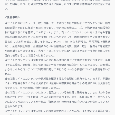
貨）を利用したり、暗号資産交換業の導入に便乗したりする詐欺や悪質商法に御注意くださ
い。
＜免責事項＞
当サイトにおけるニュース、取引価格、データ及びその他の情報などのコンテンツは一般的
な情報提供を目的に作成されたものであり、特定のお客様のニーズ、財務状況または投資対
象に対応することを意図しておりません。また、当サイトのコンテンツはあくまでもお客様
の私的利用のみのために当社が提供しているものであって、商用目的のために提供されてい
るものではありません。当サイトのコンテンツ内のいかなる情報も、暗号資産（仮想通
貨）、金融の個別銘柄、金融投資あるいは金融商品の売買、投資、取引、保有などを勧誘ま
たは推奨するものではなく、当サイトのコンテンツを取引または売買を行う際の意思決定の
目的で使用することは適切ではありません。
当サイトのコンテンツは信頼できると思われる情報に基づいて作成されておりますが、当社
はその正確性、適時性、適切性または完全性を表明または保証するものではなく、お客様に
よる当サイトのコンテンツの利用等に関して生じうるいかなる損害についても責任を負いま
せん。
当社は当サイトのコンテンツの信頼性を確保するよう合理的な努力をしていますが、執筆者
によって提供されたいかなる見解または意見は当該執筆者自身のその時点における見解や分
析であって、当社の見解、分析ではありません。
当社は当サイトのコンテンツにおいて言及されている会社等と関係を有し、またはかかる会
社等に対してサービスを提供している可能性があります。また、当社は当サイトのコンテン
ツにおいて言及されている暗号資産（仮想通貨）の現物またはポジションを保有している可
能性があります。
当サイトのコンテンツは予告なしに内容が変更されることがあり、また更新する義務を負っ