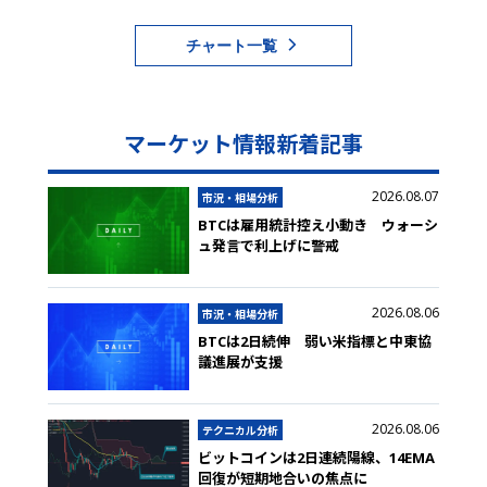
チャート一覧
マーケット情報新着記事
2026.08.07
市況・相場分析
BTCは雇用統計控え小動き ウォーシ
ュ発言で利上げに警戒
2026.08.06
市況・相場分析
BTCは2日続伸 弱い米指標と中東協
議進展が支援
2026.08.06
テクニカル分析
ビットコインは2日連続陽線、14EMA
回復が短期地合いの焦点に