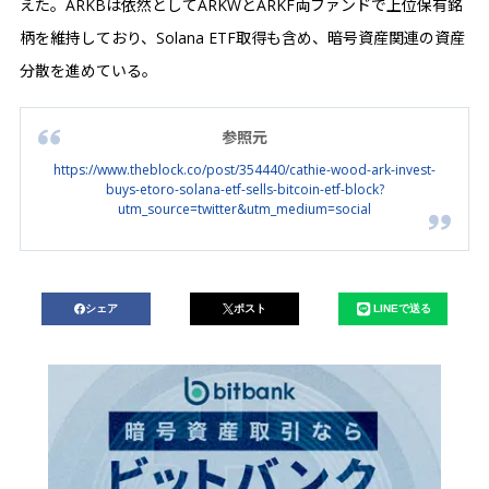
えた。ARKBは依然としてARKWとARKF両ファンドで上位保有銘
柄を維持しており、Solana ETF取得も含め、暗号資産関連の資産
分散を進めている。
参照元
https://www.theblock.co/post/354440/cathie-wood-ark-invest-
buys-etoro-solana-etf-sells-bitcoin-etf-block?
utm_source=twitter&utm_medium=social
シェア
ポスト
LINEで送る