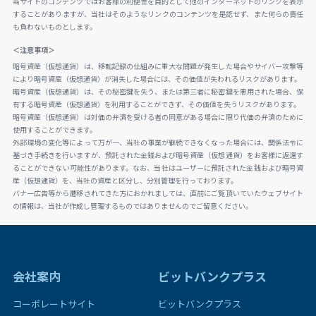
当サイトのコンテンツではお客様の利便性を目的として他のインターネットのリンクを表示
することがありますが、当社はそのようなリンクのコンテンツを是認せず、また何らの責任
も負わないものとします。
＜注意事項＞
暗号資産（仮想通貨）は、移転記録の仕組みに重大な問題が発生した場合やサイバー攻撃等
により暗号資産（仮想通貨）が消失した場合には、その価値が失われるリスクがあります。
暗号資産（仮想通貨）は、その秘密鍵を失う、または第三者に秘密鍵を悪用された場合、保
有する暗号資産（仮想通貨）を利用することができず、その価値を失うリスクがあります。
暗号資産（仮想通貨）は対価の弁済を受ける者の同意がある場合に限り代価の弁済のために
使用することができます。
外部環境の変化等によって万が一、当社の事業が継続できなくなった場合には、関係法令に
基づき手続きを行いますが、預託された金銭および暗号資産（仮想通貨）をお客様に返還す
ることができない可能性があります。なお、当社はユーザーに預託された金銭および暗号資
産（仮想通貨）を、当社の資産と区分し、分別管理を行っております。
バナー広告等から遷移されてきた方におかれましては、直前にご覧頂いていたウェブサイト
の情報は、当社が作成し管理するものではありませんのでご留意ください。
会社案内
ビットバンクプラス
コーポレートサイト
ビットバンクプラス