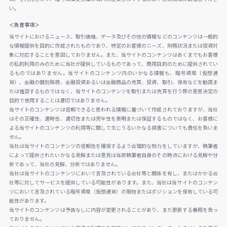
い。
＜免責事項＞
当サイトにおけるニュース、取引価格、データ及びその他の情報などのコンテンツは一般的
な情報提供を目的に作成されたものであり、特定のお客様のニーズ、財務状況または投資対
象に対応することを意図しておりません。また、当サイトのコンテンツはあくまでもお客様
の私的利用のみのために当社が提供しているものであって、商用目的のために提供されてい
るものではありません。当サイトのコンテンツ内のいかなる情報も、暗号資産（仮想通
貨）、金融の個別銘柄、金融投資あるいは金融商品の売買、投資、取引、保有などを勧誘ま
たは推奨するものではなく、当サイトのコンテンツを取引または売買を行う際の意思決定の
目的で使用することは適切ではありません。
当サイトのコンテンツは信頼できると思われる情報に基づいて作成されておりますが、当社
はその正確性、適時性、適切性または完全性を表明または保証するものではなく、お客様に
よる当サイトのコンテンツの利用等に関して生じうるいかなる損害についても責任を負いま
せん。
当社は当サイトのコンテンツの信頼性を確保するよう合理的な努力をしていますが、執筆者
によって提供されたいかなる見解または意見は当該執筆者自身のその時点における見解や分
析であって、当社の見解、分析ではありません。
当社は当サイトのコンテンツにおいて言及されている会社等と関係を有し、またはかかる会
社等に対してサービスを提供している可能性があります。また、当社は当サイトのコンテン
ツにおいて言及されている暗号資産（仮想通貨）の現物またはポジションを保有している可
能性があります。
当サイトのコンテンツは予告なしに内容が変更されることがあり、また更新する義務を負っ
ておりません。