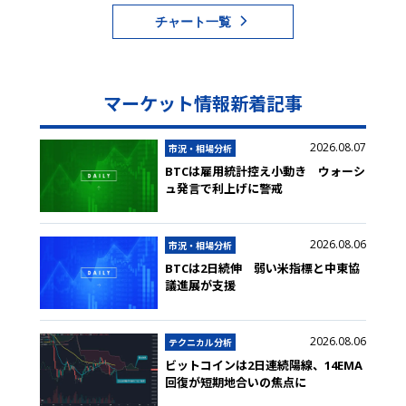
チャート一覧
マーケット情報新着記事
2026.08.07
市況・相場分析
BTCは雇用統計控え小動き ウォーシ
ュ発言で利上げに警戒
2026.08.06
市況・相場分析
BTCは2日続伸 弱い米指標と中東協
議進展が支援
2026.08.06
テクニカル分析
ビットコインは2日連続陽線、14EMA
回復が短期地合いの焦点に