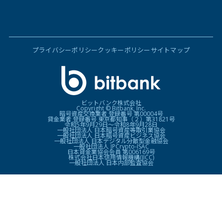
プライバシーポリシー
クッキーポリシー
サイトマップ
ビットバンク株式会社
Copyright © Bitbank, Inc.
暗号資産交換業者 登録番号 第00004号
貸金業者 登録番号 東京都知事（２）第31821号
令和5年9月29日〜令和8年9月28日
一般社団法人 日本暗号資産等取引業協会
一般社団法人 日本暗号資産ビジネス協会
一般社団法人 日本デジタル分散型金融協会
一般社団法人 JPCrypto-ISAC
日本貸金業協会会員 第006169号
株式会社日本信用情報機構(JICC)
一般社団法人 日本内部監査協会