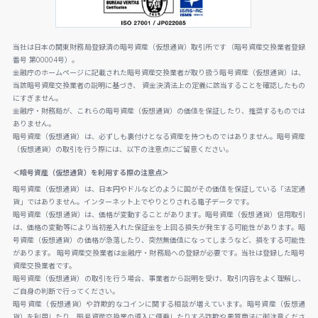
当社は日本の関東財務局登録済の暗号資産（仮想通貨）取引所です（暗号資産交換業者登録
番号 第00004号）。
金融庁のホームページに記載された暗号資産交換業者が取り扱う暗号資産（仮想通貨）は、
当該暗号資産交換業者の説明に基づき、 資金決済法上の定義に該当することを確認したもの
にすぎません。
金融庁・財務局が、これらの暗号資産（仮想通貨）の価値を保証したり、推奨するものでは
ありません。
暗号資産（仮想通貨）は、必ずしも裏付けとなる資産を持つものではありません。暗号資産
（仮想通貨）の取引を行う際には、以下の注意点にご留意ください。
＜暗号資産（仮想通貨）を利用する際の注意点＞
暗号資産（仮想通貨）は、日本円やドルなどのように国がその価値を保証している「法定通
貨」ではありません。インターネット上でやりとりされる電子データです。
暗号資産（仮想通貨）は、価格が変動することがあります。暗号資産（仮想通貨）信用取引
は、価格の変動等により当初差入れた保証金を上回る損失が発生する可能性があります。暗
号資産（仮想通貨）の価格が急落したり、突然無価値になってしまうなど、損をする可能性
があります。 暗号資産交換業者は金融庁・財務局への登録が必要です。当社は登録した暗号
資産交換業者です。
暗号資産（仮想通貨）の取引を行う場合、事業者から説明を受け、取引内容をよく理解し、
ご自身の判断で行ってください。
暗号資産（仮想通貨）や詐欺的なコインに関する相談が増えています。暗号資産（仮想通
貨）を利用したり、暗号資産交換業の導入に便乗したりする詐欺や悪質商法に御注意くださ