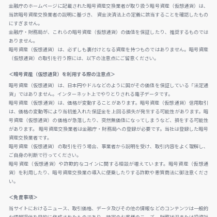
金融庁のホームページに記載された暗号資産交換業者が取り扱う暗号資産（仮想通貨）は、
当該暗号資産交換業者の説明に基づき、 資金決済法上の定義に該当することを確認したもの
にすぎません。
金融庁・財務局が、これらの暗号資産（仮想通貨）の価値を保証したり、推奨するものでは
ありません。
暗号資産（仮想通貨）は、必ずしも裏付けとなる資産を持つものではありません。暗号資産
（仮想通貨）の取引を行う際には、以下の注意点にご留意ください。
＜暗号資産（仮想通貨）を利用する際の注意点＞
暗号資産（仮想通貨）は、日本円やドルなどのように国がその価値を保証している「法定通
貨」ではありません。インターネット上でやりとりされる電子データです。
暗号資産（仮想通貨）は、価格が変動することがあります。暗号資産（仮想通貨）信用取引
は、価格の変動等により当初差入れた保証金を上回る損失が発生する可能性があります。暗
号資産（仮想通貨）の価格が急落したり、突然無価値になってしまうなど、損をする可能性
があります。 暗号資産交換業者は金融庁・財務局への登録が必要です。当社は登録した暗号
資産交換業者です。
暗号資産（仮想通貨）の取引を行う場合、事業者から説明を受け、取引内容をよく理解し、
ご自身の判断で行ってください。
暗号資産（仮想通貨）や詐欺的なコインに関する相談が増えています。暗号資産（仮想通
貨）を利用したり、暗号資産交換業の導入に便乗したりする詐欺や悪質商法に御注意くださ
い。
＜免責事項＞
当サイトにおけるニュース、取引価格、データ及びその他の情報などのコンテンツは一般的