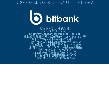
プライバシーポリシー
クッキーポリシー
サイトマップ
ビットバンク株式会社
Copyright © Bitbank, Inc.
暗号資産交換業者 登録番号 第00004号
貸金業者 登録番号 東京都知事（２）第31821号
令和5年9月29日〜令和8年9月28日
一般社団法人 日本暗号資産等取引業協会
一般社団法人 日本暗号資産ビジネス協会
一般社団法人 日本デジタル分散型金融協会
一般社団法人 JPCrypto-ISAC
日本貸金業協会会員 第006169号
株式会社日本信用情報機構(JICC)
一般社団法人 日本内部監査協会