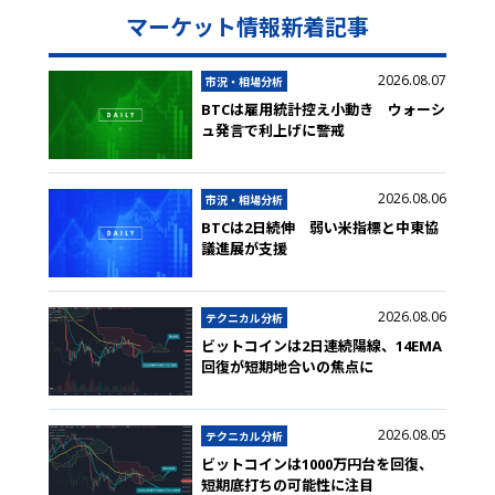
マーケット情報新着記事
2026.08.07
市況・相場分析
BTCは雇用統計控え小動き ウォーシ
ュ発言で利上げに警戒
2026.08.06
市況・相場分析
BTCは2日続伸 弱い米指標と中東協
議進展が支援
2026.08.06
テクニカル分析
ビットコインは2日連続陽線、14EMA
回復が短期地合いの焦点に
2026.08.05
テクニカル分析
ビットコインは1000万円台を回復、
短期底打ちの可能性に注目