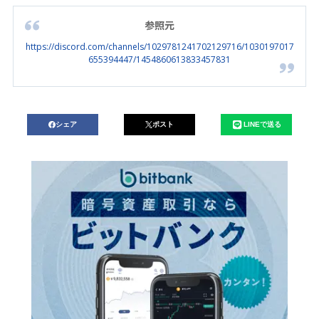
参照元
https://discord.com/channels/1029781241702129716/1030197017
655394447/1454860613833457831
シェア
ポスト
LINEで送る