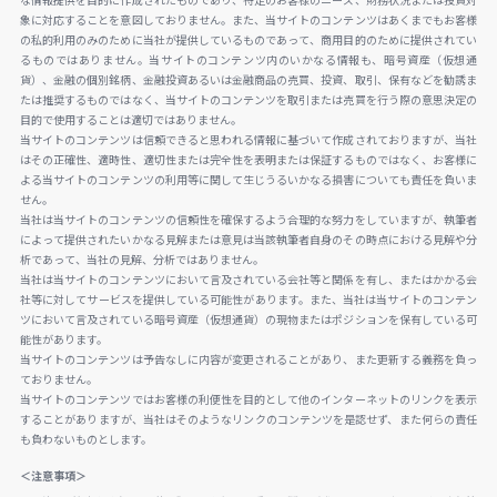
な情報提供を目的に作成されたものであり、特定のお客様のニーズ、財務状況または投資対
象に対応することを意図しておりません。また、当サイトのコンテンツはあくまでもお客様
の私的利用のみのために当社が提供しているものであって、商用目的のために提供されてい
るものではありません。当サイトのコンテンツ内のいかなる情報も、暗号資産（仮想通
貨）、金融の個別銘柄、金融投資あるいは金融商品の売買、投資、取引、保有などを勧誘ま
たは推奨するものではなく、当サイトのコンテンツを取引または売買を行う際の意思決定の
目的で使用することは適切ではありません。
当サイトのコンテンツは信頼できると思われる情報に基づいて作成されておりますが、当社
はその正確性、適時性、適切性または完全性を表明または保証するものではなく、お客様に
よる当サイトのコンテンツの利用等に関して生じうるいかなる損害についても責任を負いま
せん。
当社は当サイトのコンテンツの信頼性を確保するよう合理的な努力をしていますが、執筆者
によって提供されたいかなる見解または意見は当該執筆者自身のその時点における見解や分
析であって、当社の見解、分析ではありません。
当社は当サイトのコンテンツにおいて言及されている会社等と関係を有し、またはかかる会
社等に対してサービスを提供している可能性があります。また、当社は当サイトのコンテン
ツにおいて言及されている暗号資産（仮想通貨）の現物またはポジションを保有している可
能性があります。
当サイトのコンテンツは予告なしに内容が変更されることがあり、また更新する義務を負っ
ておりません。
当サイトのコンテンツではお客様の利便性を目的として他のインターネットのリンクを表示
することがありますが、当社はそのようなリンクのコンテンツを是認せず、また何らの責任
も負わないものとします。
＜注意事項＞