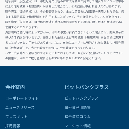
暗号資産（仮想通貨）は、移転記録の仕組みに重大な問題が発生した場合やサイバー攻撃等
により暗号資産（仮想通貨）が消失した場合には、その価値が失われるリスクがあります。
暗号資産（仮想通貨）は、その秘密鍵を失う、または第三者に秘密鍵を悪用された場合、保
有する暗号資産（仮想通貨）を利用することができず、その価値を失うリスクがあります。
暗号資産（仮想通貨）は対価の弁済を受ける者の同意がある場合に限り代価の弁済のために
使用することができます。
外部環境の変化等によって万が一、当社の事業が継続できなくなった場合には、関係法令に
基づき手続きを行いますが、預託された金銭および暗号資産（仮想通貨）をお客様に返還す
ることができない可能性があります。なお、当社はユーザーに預託された金銭および暗号資
産（仮想通貨）を、当社の資産と区分し、分別管理を行っております。
バナー広告等から遷移されてきた方におかれましては、直前にご覧頂いていたウェブサイト
の情報は、当社が作成し管理するものではありませんのでご留意ください。
会社案内
ビットバンクプラス
コーポレートサイト
ビットバンクプラス
ニュースリリース
暗号資産用語集
プレスキット
暗号資産コラム
採用情報
マーケット情報