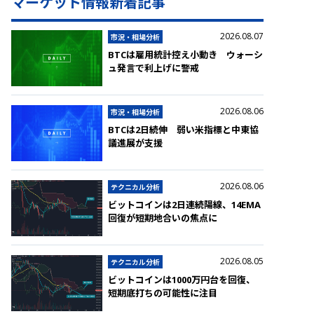
マーケット情報新着記事
2026.08.07
市況・相場分析
BTCは雇用統計控え小動き ウォーシ
ュ発言で利上げに警戒
2026.08.06
市況・相場分析
BTCは2日続伸 弱い米指標と中東協
議進展が支援
2026.08.06
テクニカル分析
ビットコインは2日連続陽線、14EMA
回復が短期地合いの焦点に
2026.08.05
テクニカル分析
ビットコインは1000万円台を回復、
短期底打ちの可能性に注目