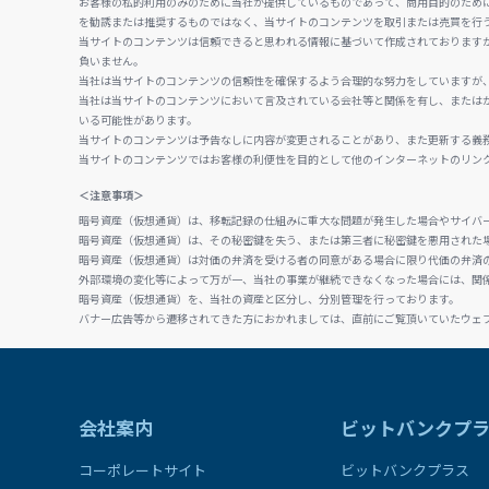
お客様の私的利用のみのために当社が提供しているものであって、商用目的のため
を勧誘または推奨するものではなく、当サイトのコンテンツを取引または売買を行
当サイトのコンテンツは信頼できると思われる情報に基づいて作成されております
負いません。
当社は当サイトのコンテンツの信頼性を確保するよう合理的な努力をしていますが
当社は当サイトのコンテンツにおいて言及されている会社等と関係を有し、または
いる可能性があります。
当サイトのコンテンツは予告なしに内容が変更されることがあり、また更新する義
当サイトのコンテンツではお客様の利便性を目的として他のインターネットのリン
＜注意事項＞
暗号資産（仮想通貨）は、移転記録の仕組みに重大な問題が発生した場合やサイバ
暗号資産（仮想通貨）は、その秘密鍵を失う、または第三者に秘密鍵を悪用された
暗号資産（仮想通貨）は対価の弁済を受ける者の同意がある場合に限り代価の弁済
外部環境の変化等によって万が一、当社の事業が継続できなくなった場合には、関
暗号資産（仮想通貨）を、当社の資産と区分し、分別管理を行っております。
バナー広告等から遷移されてきた方におかれましては、直前にご覧頂いていたウェ
会社案内
ビットバンクプ
コーポレートサイト
ビットバンクプラス