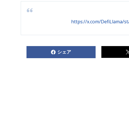
https://x.com/DefiLlama/
シェア