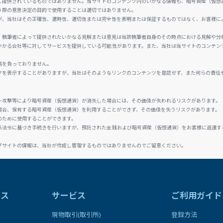
に提供されているものではありません。当サイトのコンテンツ内のいかなる情報も、暗号資産（仮想
う際の意思決定の目的で使用することは適切ではありません。
が、当社はその正確性、適時性、適切性または完全性を表明または保証するものではなく、お客様に
、執筆者によって提供されたいかなる見解または意見は当該執筆者自身のその時点における見解や分
かかる会社等に対してサービスを提供している可能性があります。また、当社は当サイトのコンテン
務を負っておりません。
クを表示することがありますが、当社はそのようなリンクのコンテンツを是認せず、また何らの責任
ー攻撃等により暗号資産（仮想通貨）が消失した場合には、その価値が失われるリスクがあります。
場合、保有する暗号資産（仮想通貨）を利用することができず、その価値を失うリスクがあります。
のために使用することができます。
係法令に基づき手続きを行いますが、預託された金銭および暗号資産（仮想通貨）をお客様に返還す
ブサイトの情報は、当社が作成し管理するものではありませんのでご留意ください。
ラス
サービス
ご利用ガイド
現物取引(取引所)
登録方法