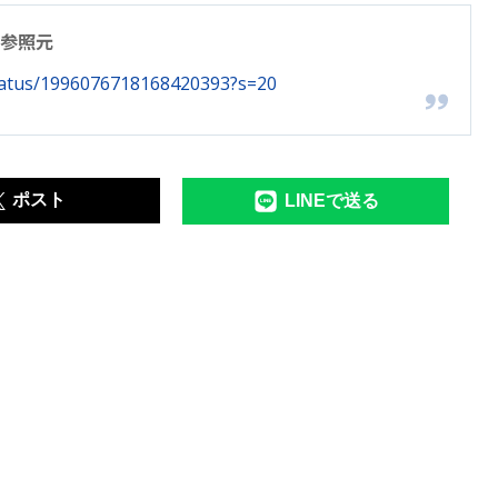
参照元
status/1996076718168420393?s=20
ポスト
LINEで送る