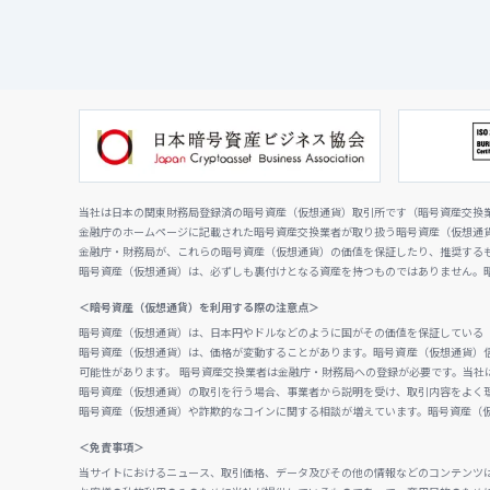
当社は日本の関東財務局登録済の暗号資産（仮想通貨）取引所です（暗号資産交換業者
金融庁のホームページに記載された暗号資産交換業者が取り扱う暗号資産（仮想通
金融庁・財務局が、これらの暗号資産（仮想通貨）の価値を保証したり、推奨する
暗号資産（仮想通貨）は、必ずしも裏付けとなる資産を持つものではありません。
＜暗号資産（仮想通貨）を利用する際の注意点＞
暗号資産（仮想通貨）は、日本円やドルなどのように国がその価値を保証している
暗号資産（仮想通貨）は、価格が変動することがあります。暗号資産（仮想通貨）
可能性があります。 暗号資産交換業者は金融庁・財務局への登録が必要です。当社
暗号資産（仮想通貨）の取引を行う場合、事業者から説明を受け、取引内容をよく
暗号資産（仮想通貨）や詐欺的なコインに関する相談が増えています。暗号資産（
＜免責事項＞
当サイトにおけるニュース、取引価格、データ及びその他の情報などのコンテンツ