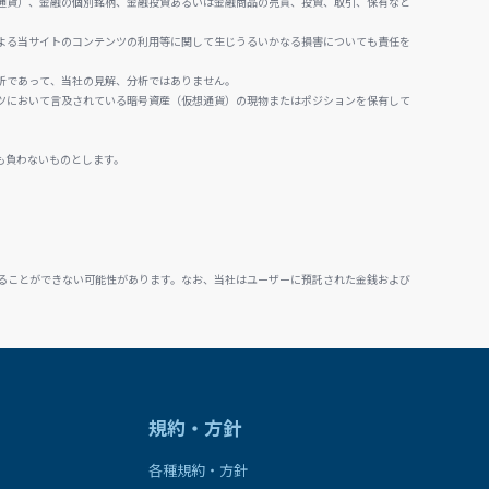
通貨）、金融の個別銘柄、金融投資あるいは金融商品の売買、投資、取引、保有など
よる当サイトのコンテンツの利用等に関して生じうるいかなる損害についても責任を
析であって、当社の見解、分析ではありません。
ツにおいて言及されている暗号資産（仮想通貨）の現物またはポジションを保有して
も負わないものとします。
ることができない可能性があります。なお、当社はユーザーに預託された金銭および
規約・方針
各種規約・方針