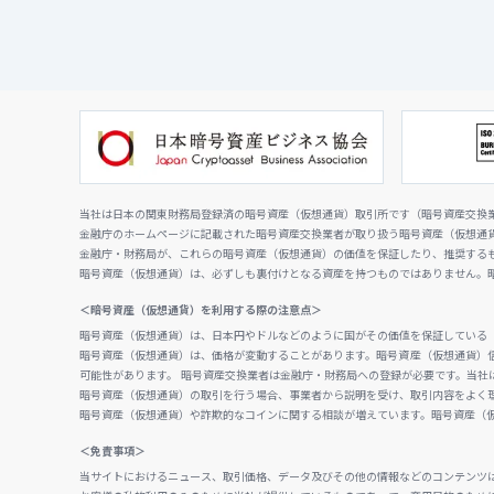
当社は日本の関東財務局登録済の暗号資産（仮想通貨）取引所です（暗号資産交換業者
金融庁のホームページに記載された暗号資産交換業者が取り扱う暗号資産（仮想通
金融庁・財務局が、これらの暗号資産（仮想通貨）の価値を保証したり、推奨する
暗号資産（仮想通貨）は、必ずしも裏付けとなる資産を持つものではありません。
＜暗号資産（仮想通貨）を利用する際の注意点＞
暗号資産（仮想通貨）は、日本円やドルなどのように国がその価値を保証している
暗号資産（仮想通貨）は、価格が変動することがあります。暗号資産（仮想通貨）
可能性があります。 暗号資産交換業者は金融庁・財務局への登録が必要です。当社
暗号資産（仮想通貨）の取引を行う場合、事業者から説明を受け、取引内容をよく
暗号資産（仮想通貨）や詐欺的なコインに関する相談が増えています。暗号資産（
＜免責事項＞
当サイトにおけるニュース、取引価格、データ及びその他の情報などのコンテンツ