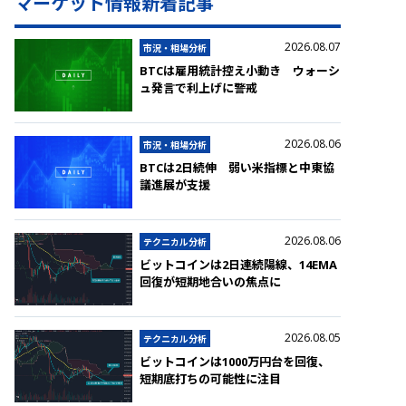
マーケット情報新着記事
2026.08.07
市況・相場分析
BTCは雇用統計控え小動き ウォーシ
ュ発言で利上げに警戒
2026.08.06
市況・相場分析
BTCは2日続伸 弱い米指標と中東協
議進展が支援
2026.08.06
テクニカル分析
ビットコインは2日連続陽線、14EMA
回復が短期地合いの焦点に
2026.08.05
テクニカル分析
ビットコインは1000万円台を回復、
短期底打ちの可能性に注目