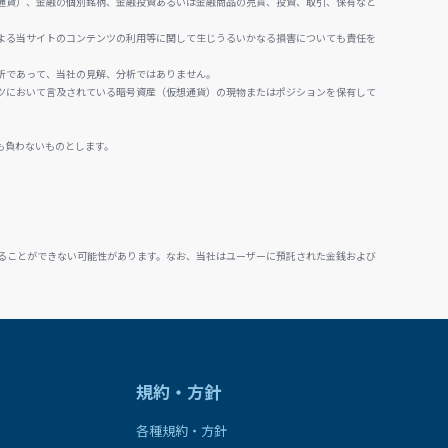
通貨）、金融の個別銘柄、金融投資あるいは金融商品の売買、投資、取引、保有など
よる当サイトのコンテンツの利用等に関して生じうるいかなる損害についても責任を
析であって、当社の見解、分析ではありません。
ツにおいて言及されている暗号資産（仮想通貨）の現物またはポジションを保有して
も負わないものとします。
ることができない可能性があります。なお、当社はユーザーに預託された金銭および
規約・方針
各種規約・方針