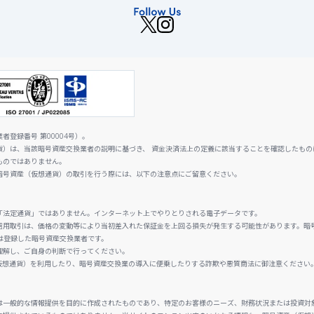
登録番号 第00004号）。
貨）は、当該暗号資産交換業者の説明に基づき、 資金決済法上の定義に該当することを確認したもの
ものではありません。
暗号資産（仮想通貨）の取引を行う際には、以下の注意点にご留意ください。
「法定通貨」ではありません。インターネット上でやりとりされる電子データです。
信用取引は、価格の変動等により当初差入れた保証金を上回る損失が発生する可能性があります。暗
は登録した暗号資産交換業者です。
理解し、ご自身の判断で行ってください。
仮想通貨）を利用したり、暗号資産交換業の導入に便乗したりする詐欺や悪質商法に御注意ください
は一般的な情報提供を目的に作成されたものであり、特定のお客様のニーズ、財務状況または投資対