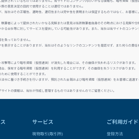
に提供されているものではありません。当サイトのコンテンツ内のいかなる情報も、暗号資産（仮想
う際の意思決定の目的で使用することは適切ではありません。
が、当社はその正確性、適時性、適切性または完全性を表明または保証するものではなく、お客様に
、執筆者によって提供されたいかなる見解または意見は当該執筆者自身のその時点における見解や分
かかる会社等に対してサービスを提供している可能性があります。また、当社は当サイトのコンテン
務を負っておりません。
クを表示することがありますが、当社はそのようなリンクのコンテンツを是認せず、また何らの責任
ー攻撃等により暗号資産（仮想通貨）が消失した場合には、その価値が失われるリスクがあります。
場合、保有する暗号資産（仮想通貨）を利用することができず、その価値を失うリスクがあります。
のために使用することができます。
係法令に基づき手続きを行いますが、預託された金銭および暗号資産（仮想通貨）をお客様に返還す
ブサイトの情報は、当社が作成し管理するものではありませんのでご留意ください。
ラス
サービス
ご利用ガイド
現物取引(取引所)
登録方法