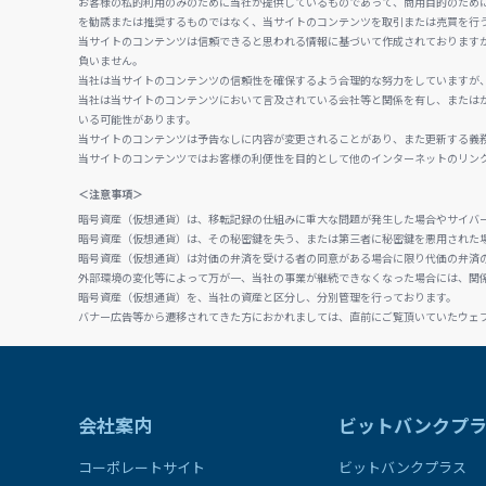
お客様の私的利用のみのために当社が提供しているものであって、商用目的のため
を勧誘または推奨するものではなく、当サイトのコンテンツを取引または売買を行
当サイトのコンテンツは信頼できると思われる情報に基づいて作成されております
負いません。
当社は当サイトのコンテンツの信頼性を確保するよう合理的な努力をしていますが
当社は当サイトのコンテンツにおいて言及されている会社等と関係を有し、または
いる可能性があります。
当サイトのコンテンツは予告なしに内容が変更されることがあり、また更新する義
当サイトのコンテンツではお客様の利便性を目的として他のインターネットのリン
＜注意事項＞
暗号資産（仮想通貨）は、移転記録の仕組みに重大な問題が発生した場合やサイバ
暗号資産（仮想通貨）は、その秘密鍵を失う、または第三者に秘密鍵を悪用された
暗号資産（仮想通貨）は対価の弁済を受ける者の同意がある場合に限り代価の弁済
外部環境の変化等によって万が一、当社の事業が継続できなくなった場合には、関
暗号資産（仮想通貨）を、当社の資産と区分し、分別管理を行っております。
バナー広告等から遷移されてきた方におかれましては、直前にご覧頂いていたウェ
会社案内
ビットバンクプ
コーポレートサイト
ビットバンクプラス