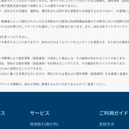
に提供されているものではありません。当サイトのコンテンツ内のいかなる情報も、暗号資産（仮想
う際の意思決定の目的で使用することは適切ではありません。
が、当社はその正確性、適時性、適切性または完全性を表明または保証するものではなく、お客様に
、執筆者によって提供されたいかなる見解または意見は当該執筆者自身のその時点における見解や分
かかる会社等に対してサービスを提供している可能性があります。また、当社は当サイトのコンテン
務を負っておりません。
クを表示することがありますが、当社はそのようなリンクのコンテンツを是認せず、また何らの責任
ー攻撃等により暗号資産（仮想通貨）が消失した場合には、その価値が失われるリスクがあります。
場合、保有する暗号資産（仮想通貨）を利用することができず、その価値を失うリスクがあります。
のために使用することができます。
係法令に基づき手続きを行いますが、預託された金銭および暗号資産（仮想通貨）をお客様に返還す
ブサイトの情報は、当社が作成し管理するものではありませんのでご留意ください。
ラス
サービス
ご利用ガイド
現物取引(取引所)
登録方法