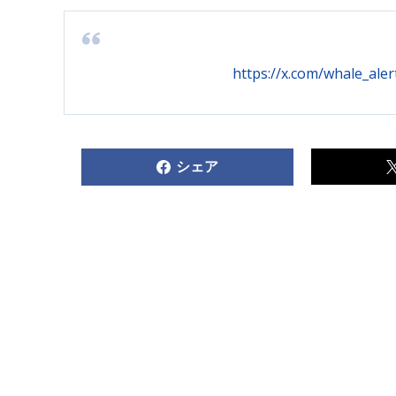
https://x.com/whale_ale
シェア