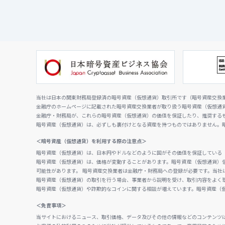
当社は日本の関東財務局登録済の暗号資産（仮想通貨）取引所です（暗号資産交換業者
金融庁のホームページに記載された暗号資産交換業者が取り扱う暗号資産（仮想通
金融庁・財務局が、これらの暗号資産（仮想通貨）の価値を保証したり、推奨する
暗号資産（仮想通貨）は、必ずしも裏付けとなる資産を持つものではありません。
＜暗号資産（仮想通貨）を利用する際の注意点＞
暗号資産（仮想通貨）は、日本円やドルなどのように国がその価値を保証している
暗号資産（仮想通貨）は、価格が変動することがあります。暗号資産（仮想通貨）
可能性があります。 暗号資産交換業者は金融庁・財務局への登録が必要です。当社
暗号資産（仮想通貨）の取引を行う場合、事業者から説明を受け、取引内容をよく
暗号資産（仮想通貨）や詐欺的なコインに関する相談が増えています。暗号資産（
＜免責事項＞
当サイトにおけるニュース、取引価格、データ及びその他の情報などのコンテンツ