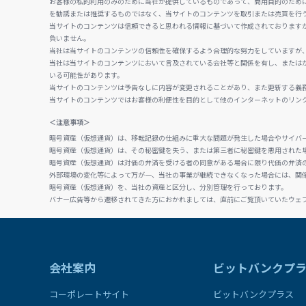
お客様の私的利用のみのために当社が提供しているものであって、商用目的のため
を勧誘または推奨するものではなく、当サイトのコンテンツを取引または売買を行
当サイトのコンテンツは信頼できると思われる情報に基づいて作成されております
負いません。
当社は当サイトのコンテンツの信頼性を確保するよう合理的な努力をしていますが
当社は当サイトのコンテンツにおいて言及されている会社等と関係を有し、または
いる可能性があります。
当サイトのコンテンツは予告なしに内容が変更されることがあり、また更新する義
当サイトのコンテンツではお客様の利便性を目的として他のインターネットのリン
＜注意事項＞
暗号資産（仮想通貨）は、移転記録の仕組みに重大な問題が発生した場合やサイバ
暗号資産（仮想通貨）は、その秘密鍵を失う、または第三者に秘密鍵を悪用された
暗号資産（仮想通貨）は対価の弁済を受ける者の同意がある場合に限り代価の弁済
外部環境の変化等によって万が一、当社の事業が継続できなくなった場合には、関
暗号資産（仮想通貨）を、当社の資産と区分し、分別管理を行っております。
バナー広告等から遷移されてきた方におかれましては、直前にご覧頂いていたウェ
会社案内
ビットバンクプ
コーポレートサイト
ビットバンクプラス