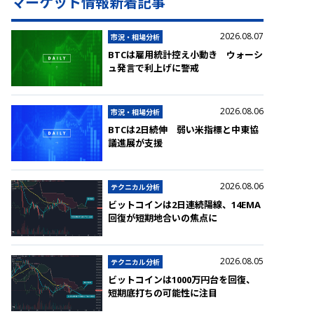
マーケット情報新着記事
2026.08.07
市況・相場分析
BTCは雇用統計控え小動き ウォーシ
ュ発言で利上げに警戒
2026.08.06
市況・相場分析
BTCは2日続伸 弱い米指標と中東協
議進展が支援
2026.08.06
テクニカル分析
ビットコインは2日連続陽線、14EMA
回復が短期地合いの焦点に
2026.08.05
テクニカル分析
ビットコインは1000万円台を回復、
短期底打ちの可能性に注目