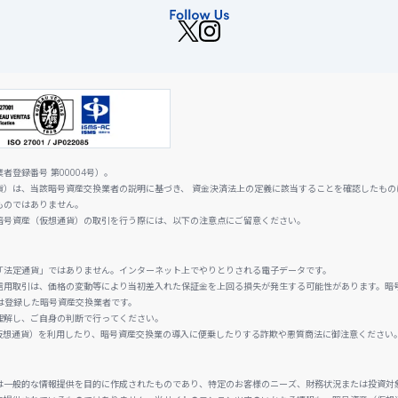
登録番号 第00004号）。
貨）は、当該暗号資産交換業者の説明に基づき、 資金決済法上の定義に該当することを確認したもの
ものではありません。
暗号資産（仮想通貨）の取引を行う際には、以下の注意点にご留意ください。
「法定通貨」ではありません。インターネット上でやりとりされる電子データです。
信用取引は、価格の変動等により当初差入れた保証金を上回る損失が発生する可能性があります。暗
は登録した暗号資産交換業者です。
理解し、ご自身の判断で行ってください。
仮想通貨）を利用したり、暗号資産交換業の導入に便乗したりする詐欺や悪質商法に御注意ください
は一般的な情報提供を目的に作成されたものであり、特定のお客様のニーズ、財務状況または投資対