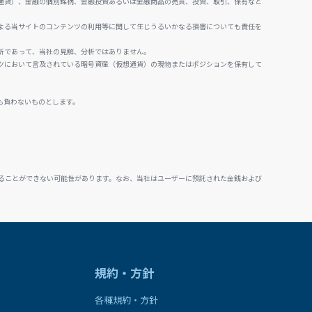
通貨）、金融の個別銘柄、金融投資あるいは金融商品の売買、投資、取引、保有など
よる当サイトのコンテンツの利用等に関して生じうるいかなる損害についても責任を
析であって、当社の見解、分析ではありません。
ツにおいて言及されている暗号資産（仮想通貨）の現物またはポジションを保有して
も負わないものとします。
ることができない可能性があります。なお、当社はユーザーに預託された金銭および
規約・方針
各種規約・方針