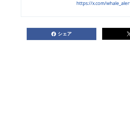
https://x.com/whale_ale
シェア