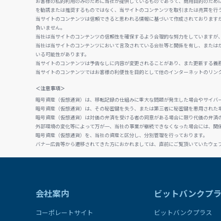
お客様の私的利用のみのために当社が提供しているものであって、商用目的のため
を勧誘または推奨するものではなく、当サイトのコンテンツを取引または売買を行
当サイトのコンテンツは信頼できると思われる情報に基づいて作成されております
負いません。
当社は当サイトのコンテンツの信頼性を確保するよう合理的な努力をしていますが
当社は当サイトのコンテンツにおいて言及されている会社等と関係を有し、または
いる可能性があります。
当サイトのコンテンツは予告なしに内容が変更されることがあり、また更新する義
当サイトのコンテンツではお客様の利便性を目的として他のインターネットのリン
＜注意事項＞
暗号資産（仮想通貨）は、移転記録の仕組みに重大な問題が発生した場合やサイバ
暗号資産（仮想通貨）は、その秘密鍵を失う、または第三者に秘密鍵を悪用された
暗号資産（仮想通貨）は対価の弁済を受ける者の同意がある場合に限り代価の弁済
外部環境の変化等によって万が一、当社の事業が継続できなくなった場合には、関
暗号資産（仮想通貨）を、当社の資産と区分し、分別管理を行っております。
バナー広告等から遷移されてきた方におかれましては、直前にご覧頂いていたウェ
会社案内
ビットバンクプ
コーポレートサイト
ビットバンクプラス