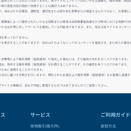
に提供されているものではありません。当サイトのコンテンツ内のいかなる情報も、暗号資産（仮想
う際の意思決定の目的で使用することは適切ではありません。
が、当社はその正確性、適時性、適切性または完全性を表明または保証するものではなく、お客様に
、執筆者によって提供されたいかなる見解または意見は当該執筆者自身のその時点における見解や分
かかる会社等に対してサービスを提供している可能性があります。また、当社は当サイトのコンテン
務を負っておりません。
クを表示することがありますが、当社はそのようなリンクのコンテンツを是認せず、また何らの責任
ー攻撃等により暗号資産（仮想通貨）が消失した場合には、その価値が失われるリスクがあります。
場合、保有する暗号資産（仮想通貨）を利用することができず、その価値を失うリスクがあります。
のために使用することができます。
係法令に基づき手続きを行いますが、預託された金銭および暗号資産（仮想通貨）をお客様に返還す
ブサイトの情報は、当社が作成し管理するものではありませんのでご留意ください。
ラス
サービス
ご利用ガイド
現物取引(取引所)
登録方法