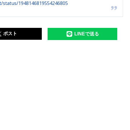
rt/status/1948146819554246805
ポスト
LINEで送る