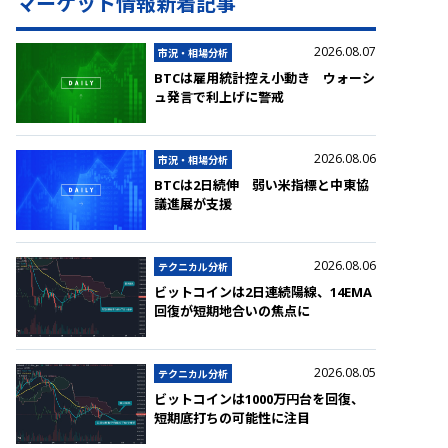
マーケット情報新着記事
2026.08.07
市況・相場分析
BTCは雇用統計控え小動き ウォーシ
ュ発言で利上げに警戒
2026.08.06
市況・相場分析
BTCは2日続伸 弱い米指標と中東協
議進展が支援
2026.08.06
テクニカル分析
ビットコインは2日連続陽線、14EMA
回復が短期地合いの焦点に
2026.08.05
テクニカル分析
ビットコインは1000万円台を回復、
短期底打ちの可能性に注目