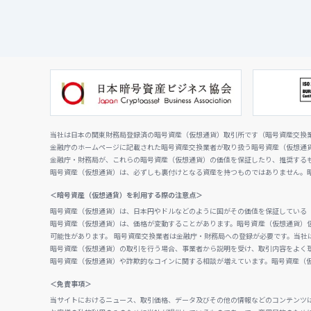
当社は日本の関東財務局登録済の暗号資産（仮想通貨）取引所です（暗号資産交換業者
金融庁のホームページに記載された暗号資産交換業者が取り扱う暗号資産（仮想通
金融庁・財務局が、これらの暗号資産（仮想通貨）の価値を保証したり、推奨する
暗号資産（仮想通貨）は、必ずしも裏付けとなる資産を持つものではありません。
＜暗号資産（仮想通貨）を利用する際の注意点＞
暗号資産（仮想通貨）は、日本円やドルなどのように国がその価値を保証している
暗号資産（仮想通貨）は、価格が変動することがあります。暗号資産（仮想通貨）
可能性があります。 暗号資産交換業者は金融庁・財務局への登録が必要です。当社
暗号資産（仮想通貨）の取引を行う場合、事業者から説明を受け、取引内容をよく
暗号資産（仮想通貨）や詐欺的なコインに関する相談が増えています。暗号資産（
＜免責事項＞
当サイトにおけるニュース、取引価格、データ及びその他の情報などのコンテンツ