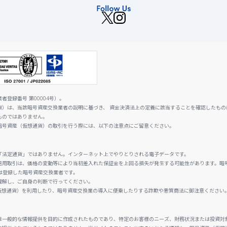
登録番号 第00004号）。
貨）は、当該暗号資産交換業者の説明に基づき、 資金決済法上の定義に該当することを確認したもの
ものではありません。
暗号資産（仮想通貨）の取引を行う際には、以下の注意点にご留意ください。
「法定通貨」ではありません。インターネット上でやりとりされる電子データです。
信用取引は、価格の変動等により当初差入れた保証金を上回る損失が発生する可能性があります。暗
は登録した暗号資産交換業者です。
理解し、ご自身の判断で行ってください。
仮想通貨）を利用したり、暗号資産交換業の導入に便乗したりする詐欺や悪質商法に御注意ください
は一般的な情報提供を目的に作成されたものであり、特定のお客様のニーズ、財務状況または投資対