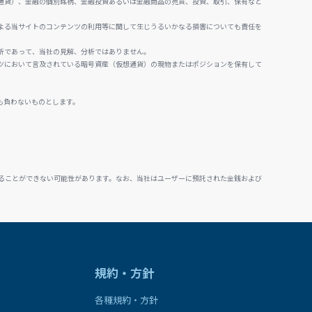
通貨）、金融の個別銘柄、金融投資あるいは金融商品の売買、投資、取引、保有など
よる当サイトのコンテンツの利用等に関して生じうるいかなる損害についても責任を
析であって、当社の見解、分析ではありません。
ツにおいて言及されている暗号資産（仮想通貨）の現物またはポジションを保有して
も負わないものとします。
ることができない可能性があります。なお、当社はユーザーに預託された金銭および
規約・方針
各種規約・方針