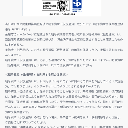
当社は日本の関東財務局登録済の暗号資産（仮想通貨）取引所です（暗号資産交換業者登録
番号 第00004号）。
金融庁のホームページに記載された暗号資産交換業者が取り扱う暗号資産（仮想通貨）は、
当該暗号資産交換業者の説明に基づき、 資金決済法上の定義に該当することを確認したもの
にすぎません。
金融庁・財務局が、これらの暗号資産（仮想通貨）の価値を保証したり、推奨するものでは
ありません。
暗号資産（仮想通貨）は、必ずしも裏付けとなる資産を持つものではありません。暗号資産
（仮想通貨）の取引を行う際には、以下の注意点にご留意ください。
＜暗号資産（仮想通貨）を利用する際の注意点＞
暗号資産（仮想通貨）は、日本円やドルなどのように国がその価値を保証している「法定通
貨」ではありません。インターネット上でやりとりされる電子データです。
暗号資産（仮想通貨）は、価格が変動することがあります。暗号資産（仮想通貨）信用取引
は、価格の変動等により当初差入れた保証金を上回る損失が発生する可能性があります。暗
号資産（仮想通貨）の価格が急落したり、突然無価値になってしまうなど、損をする可能性
があります。 暗号資産交換業者は金融庁・財務局への登録が必要です。当社は登録した暗号
資産交換業者です。
暗号資産（仮想通貨）の取引を行う場合、事業者から説明を受け、取引内容をよく理解し、
ご自身の判断で行ってください。
暗号資産（仮想通貨）や詐欺的なコインに関する相談が増えています。暗号資産（仮想通