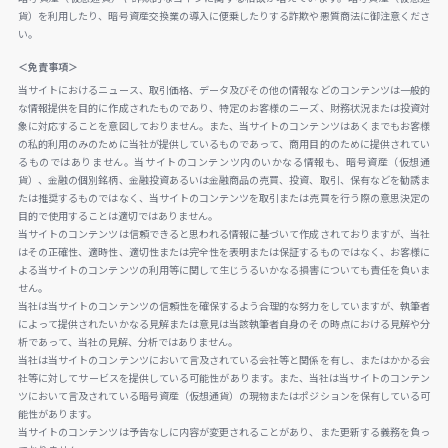
貨）を利用したり、暗号資産交換業の導入に便乗したりする詐欺や悪質商法に御注意くださ
い。
＜免責事項＞
当サイトにおけるニュース、取引価格、データ及びその他の情報などのコンテンツは一般的
な情報提供を目的に作成されたものであり、特定のお客様のニーズ、財務状況または投資対
象に対応することを意図しておりません。また、当サイトのコンテンツはあくまでもお客様
の私的利用のみのために当社が提供しているものであって、商用目的のために提供されてい
るものではありません。当サイトのコンテンツ内のいかなる情報も、暗号資産（仮想通
貨）、金融の個別銘柄、金融投資あるいは金融商品の売買、投資、取引、保有などを勧誘ま
たは推奨するものではなく、当サイトのコンテンツを取引または売買を行う際の意思決定の
目的で使用することは適切ではありません。
当サイトのコンテンツは信頼できると思われる情報に基づいて作成されておりますが、当社
はその正確性、適時性、適切性または完全性を表明または保証するものではなく、お客様に
よる当サイトのコンテンツの利用等に関して生じうるいかなる損害についても責任を負いま
せん。
当社は当サイトのコンテンツの信頼性を確保するよう合理的な努力をしていますが、執筆者
によって提供されたいかなる見解または意見は当該執筆者自身のその時点における見解や分
析であって、当社の見解、分析ではありません。
当社は当サイトのコンテンツにおいて言及されている会社等と関係を有し、またはかかる会
社等に対してサービスを提供している可能性があります。また、当社は当サイトのコンテン
ツにおいて言及されている暗号資産（仮想通貨）の現物またはポジションを保有している可
能性があります。
当サイトのコンテンツは予告なしに内容が変更されることがあり、また更新する義務を負っ