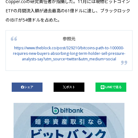
Copper.coの研究責任者が指摘した。11月には現物ビットコイン
ETFの月間流入額が過去最高の61億ドルに達し、ブラックロック
のIBITが54億ドルを占めた。
参照元
https://www.theblock.co/post/329210/bitcoins-path-to-100000-
requires-new-buyers-absorbing-long-term-holder-sell-pressure-
analysts-say?utm_source=twitter&utm_medium=social
シェア
ポスト
LINEで送る