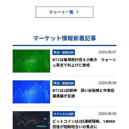
チャート一覧
マーケット情報新着記事
2026.08.07
市況・相場分析
BTCは雇用統計控え小動き ウォーシ
ュ発言で利上げに警戒
2026.08.06
市況・相場分析
BTCは2日続伸 弱い米指標と中東協
議進展が支援
2026.08.06
テクニカル分析
ビットコインは2日連続陽線、14EMA
回復が短期地合いの焦点に