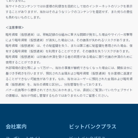
ておりません。
当サイトのコンテンツではお客様の利便性を目的として他のインターネットのリンクを表示
することがありますが、当社はそのようなリンクのコンテンツを是認せず、また何らの責任
も負わないものとします。
＜注意事項＞
暗号資産（仮想通貨）は、移転記録の仕組みに重大な問題が発生した場合やサイバー攻撃等
により暗号資産（仮想通貨）が消失した場合には、その価値が失われるリスクがあります。
暗号資産（仮想通貨）は、その秘密鍵を失う、または第三者に秘密鍵を悪用された場合、保
有する暗号資産（仮想通貨）を利用することができず、その価値を失うリスクがあります。
暗号資産（仮想通貨）は対価の弁済を受ける者の同意がある場合に限り代価の弁済のために
使用することができます。
外部環境の変化等によって万が一、当社の事業が継続できなくなった場合には、関係法令に
基づき手続きを行いますが、預託された金銭および暗号資産（仮想通貨）をお客様に返還す
ることができない可能性があります。なお、当社はユーザーに預託された金銭および暗号資
産（仮想通貨）を、当社の資産と区分し、分別管理を行っております。
バナー広告等から遷移されてきた方におかれましては、直前にご覧頂いていたウェブサイト
の情報は、当社が作成し管理するものではありませんのでご留意ください。
会社案内
ビットバンクプラス