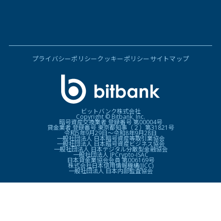
プライバシーポリシー
クッキーポリシー
サイトマップ
ビットバンク株式会社
Copyright © Bitbank, Inc.
暗号資産交換業者 登録番号 第00004号
貸金業者 登録番号 東京都知事（２）第31821号
令和5年9月29日〜令和8年9月28日
一般社団法人 日本暗号資産等取引業協会
一般社団法人 日本暗号資産ビジネス協会
一般社団法人 日本デジタル分散型金融協会
一般社団法人 JPCrypto-ISAC
日本貸金業協会会員 第006169号
株式会社日本信用情報機構(JICC)
一般社団法人 日本内部監査協会