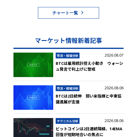
チャート一覧
マーケット情報新着記事
2026.08.07
市況・相場分析
BTCは雇用統計控え小動き ウォーシ
ュ発言で利上げに警戒
2026.08.06
市況・相場分析
BTCは2日続伸 弱い米指標と中東協
議進展が支援
2026.08.06
テクニカル分析
ビットコインは2日連続陽線、14EMA
回復が短期地合いの焦点に