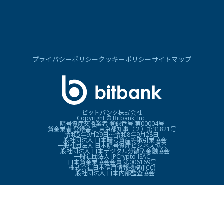
プライバシーポリシー
クッキーポリシー
サイトマップ
ビットバンク株式会社
Copyright © Bitbank, Inc.
暗号資産交換業者 登録番号 第00004号
貸金業者 登録番号 東京都知事（２）第31821号
令和5年9月29日〜令和8年9月28日
一般社団法人 日本暗号資産等取引業協会
一般社団法人 日本暗号資産ビジネス協会
一般社団法人 日本デジタル分散型金融協会
一般社団法人 JPCrypto-ISAC
日本貸金業協会会員 第006169号
株式会社日本信用情報機構(JICC)
一般社団法人 日本内部監査協会