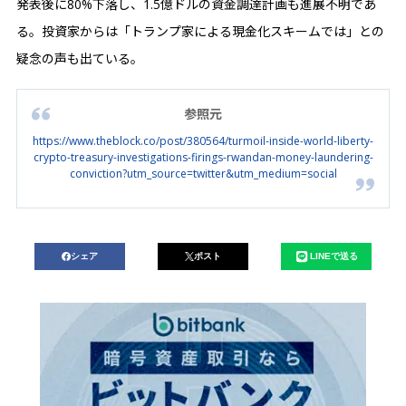
発表後に80%下落し、1.5億ドルの資金調達計画も進展不明であ
る。投資家からは「トランプ家による現金化スキームでは」との
疑念の声も出ている。
参照元
https://www.theblock.co/post/380564/turmoil-inside-world-liberty-
crypto-treasury-investigations-firings-rwandan-money-laundering-
conviction?utm_source=twitter&utm_medium=social
シェア
ポスト
LINEで送る