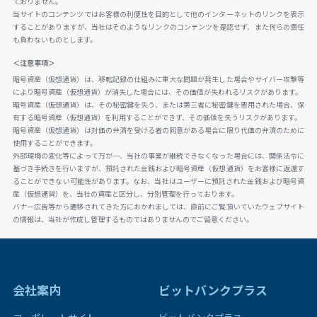
ておりません。
当サイトのコンテンツではお客様の利便性を目的として他のインターネットのリンクを表示
することがありますが、当社はそのようなリンクのコンテンツを是認せず、また何らの責任
も負わないものとします。
＜注意事項＞
暗号資産（仮想通貨）は、移転記録の仕組みに重大な問題が発生した場合やサイバー攻撃等
により暗号資産（仮想通貨）が消失した場合には、その価値が失われるリスクがあります。
暗号資産（仮想通貨）は、その秘密鍵を失う、または第三者に秘密鍵を悪用された場合、保
有する暗号資産（仮想通貨）を利用することができず、その価値を失うリスクがあります。
暗号資産（仮想通貨）は対価の弁済を受ける者の同意がある場合に限り代価の弁済のために
使用することができます。
外部環境の変化等によって万が一、当社の事業が継続できなくなった場合には、関係法令に
基づき手続きを行いますが、預託された金銭および暗号資産（仮想通貨）をお客様に返還す
ることができない可能性があります。なお、当社はユーザーに預託された金銭および暗号資
産（仮想通貨）を、当社の資産と区分し、分別管理を行っております。
バナー広告等から遷移されてきた方におかれましては、直前にご覧頂いていたウェブサイト
の情報は、当社が作成し管理するものではありませんのでご留意ください。
会社案内
ビットバンクプラス