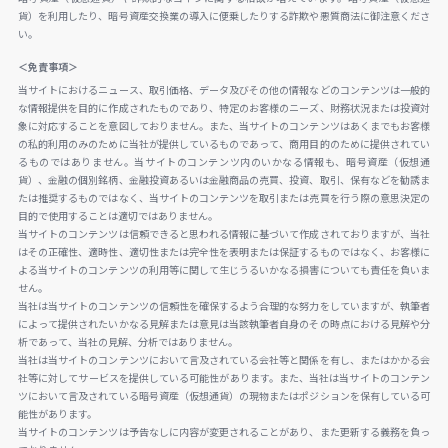
貨）を利用したり、暗号資産交換業の導入に便乗したりする詐欺や悪質商法に御注意くださ
い。
＜免責事項＞
当サイトにおけるニュース、取引価格、データ及びその他の情報などのコンテンツは一般的
な情報提供を目的に作成されたものであり、特定のお客様のニーズ、財務状況または投資対
象に対応することを意図しておりません。また、当サイトのコンテンツはあくまでもお客様
の私的利用のみのために当社が提供しているものであって、商用目的のために提供されてい
るものではありません。当サイトのコンテンツ内のいかなる情報も、暗号資産（仮想通
貨）、金融の個別銘柄、金融投資あるいは金融商品の売買、投資、取引、保有などを勧誘ま
たは推奨するものではなく、当サイトのコンテンツを取引または売買を行う際の意思決定の
目的で使用することは適切ではありません。
当サイトのコンテンツは信頼できると思われる情報に基づいて作成されておりますが、当社
はその正確性、適時性、適切性または完全性を表明または保証するものではなく、お客様に
よる当サイトのコンテンツの利用等に関して生じうるいかなる損害についても責任を負いま
せん。
当社は当サイトのコンテンツの信頼性を確保するよう合理的な努力をしていますが、執筆者
によって提供されたいかなる見解または意見は当該執筆者自身のその時点における見解や分
析であって、当社の見解、分析ではありません。
当社は当サイトのコンテンツにおいて言及されている会社等と関係を有し、またはかかる会
社等に対してサービスを提供している可能性があります。また、当社は当サイトのコンテン
ツにおいて言及されている暗号資産（仮想通貨）の現物またはポジションを保有している可
能性があります。
当サイトのコンテンツは予告なしに内容が変更されることがあり、また更新する義務を負っ