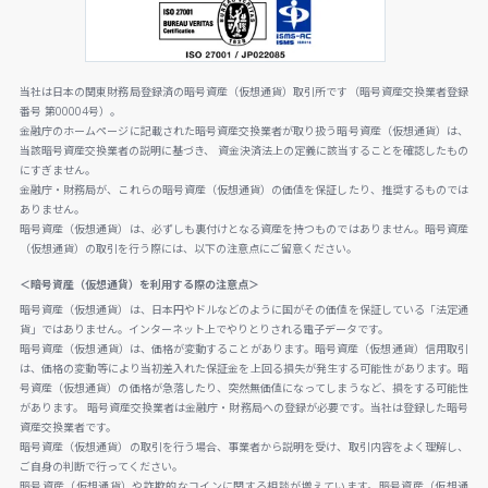
当社は日本の関東財務局登録済の暗号資産（仮想通貨）取引所です（暗号資産交換業者登録
番号 第00004号）。
金融庁のホームページに記載された暗号資産交換業者が取り扱う暗号資産（仮想通貨）は、
当該暗号資産交換業者の説明に基づき、 資金決済法上の定義に該当することを確認したもの
にすぎません。
金融庁・財務局が、これらの暗号資産（仮想通貨）の価値を保証したり、推奨するものでは
ありません。
暗号資産（仮想通貨）は、必ずしも裏付けとなる資産を持つものではありません。暗号資産
（仮想通貨）の取引を行う際には、以下の注意点にご留意ください。
＜暗号資産（仮想通貨）を利用する際の注意点＞
暗号資産（仮想通貨）は、日本円やドルなどのように国がその価値を保証している「法定通
貨」ではありません。インターネット上でやりとりされる電子データです。
暗号資産（仮想通貨）は、価格が変動することがあります。暗号資産（仮想通貨）信用取引
は、価格の変動等により当初差入れた保証金を上回る損失が発生する可能性があります。暗
号資産（仮想通貨）の価格が急落したり、突然無価値になってしまうなど、損をする可能性
があります。 暗号資産交換業者は金融庁・財務局への登録が必要です。当社は登録した暗号
資産交換業者です。
暗号資産（仮想通貨）の取引を行う場合、事業者から説明を受け、取引内容をよく理解し、
ご自身の判断で行ってください。
暗号資産（仮想通貨）や詐欺的なコインに関する相談が増えています。暗号資産（仮想通