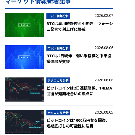
マーケット情報新着記事
2026.08.07
市況・相場分析
BTCは雇用統計控え小動き ウォーシ
ュ発言で利上げに警戒
2026.08.06
市況・相場分析
BTCは2日続伸 弱い米指標と中東協
議進展が支援
2026.08.06
テクニカル分析
ビットコインは2日連続陽線、14EMA
回復が短期地合いの焦点に
2026.08.05
テクニカル分析
ビットコインは1000万円台を回復、
短期底打ちの可能性に注目