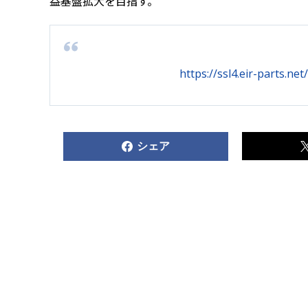
益基盤拡大を目指す。
https://ssl4.eir-parts.n
シェア