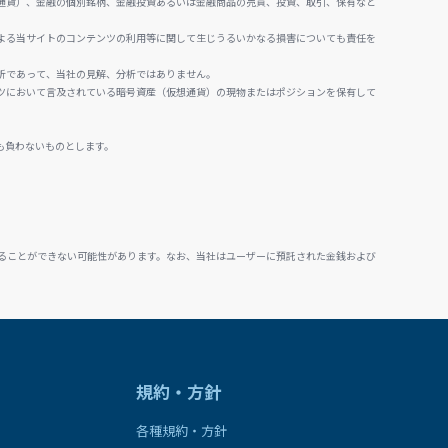
通貨）、金融の個別銘柄、金融投資あるいは金融商品の売買、投資、取引、保有など
よる当サイトのコンテンツの利用等に関して生じうるいかなる損害についても責任を
析であって、当社の見解、分析ではありません。
ツにおいて言及されている暗号資産（仮想通貨）の現物またはポジションを保有して
も負わないものとします。
ることができない可能性があります。なお、当社はユーザーに預託された金銭および
規約・方針
各種規約・方針