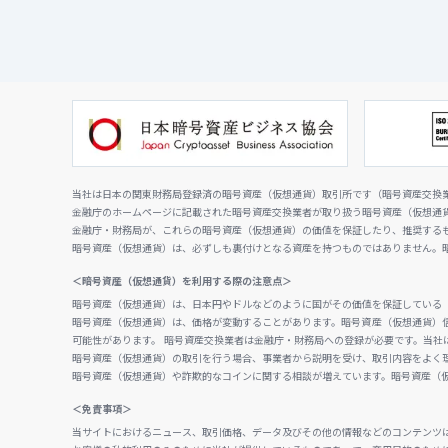
当社は日本の関東財務局登録済の暗号資産（仮想通貨）取引所です（暗号資産交換業者
金融庁のホームページに記載された暗号資産交換業者が取り扱う暗号資産（仮想通
金融庁・財務局が、これらの暗号資産（仮想通貨）の価値を保証したり、推奨する
暗号資産（仮想通貨）は、必ずしも裏付けとなる資産を持つものではありません。
＜暗号資産（仮想通貨）を利用する際の注意点＞
暗号資産（仮想通貨）は、日本円やドルなどのように国がその価値を保証している
暗号資産（仮想通貨）は、価格が変動することがあります。暗号資産（仮想通貨）
可能性があります。 暗号資産交換業者は金融庁・財務局への登録が必要です。当社
暗号資産（仮想通貨）の取引を行う場合、事業者から説明を受け、取引内容をよく
暗号資産（仮想通貨）や詐欺的なコインに関する相談が増えています。暗号資産（
＜免責事項＞
当サイトにおけるニュース、取引価格、データ及びその他の情報などのコンテンツ