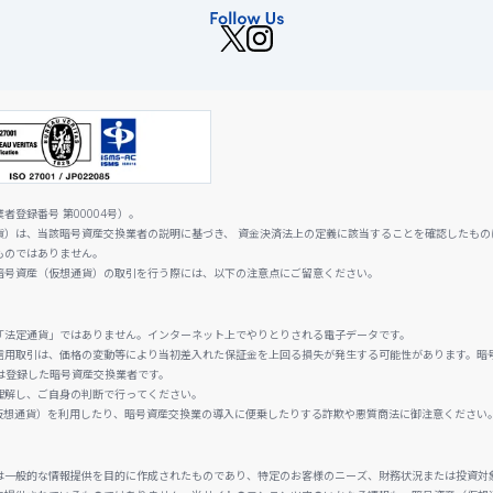
登録番号 第00004号）。
貨）は、当該暗号資産交換業者の説明に基づき、 資金決済法上の定義に該当することを確認したもの
ものではありません。
暗号資産（仮想通貨）の取引を行う際には、以下の注意点にご留意ください。
「法定通貨」ではありません。インターネット上でやりとりされる電子データです。
信用取引は、価格の変動等により当初差入れた保証金を上回る損失が発生する可能性があります。暗
は登録した暗号資産交換業者です。
理解し、ご自身の判断で行ってください。
仮想通貨）を利用したり、暗号資産交換業の導入に便乗したりする詐欺や悪質商法に御注意ください
は一般的な情報提供を目的に作成されたものであり、特定のお客様のニーズ、財務状況または投資対