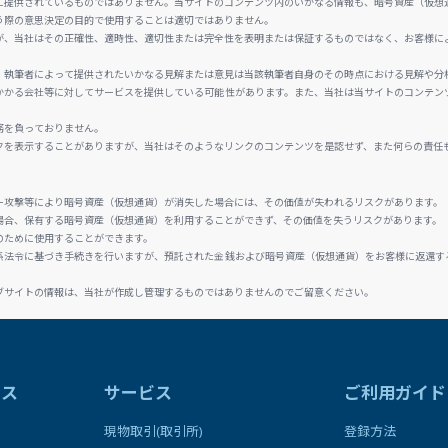
に提供されているものではありません。当サイトのコンテンツ内のいかなる情報も、暗号資産（仮想
う際の意思決定の目的で使用することは適切ではありません。
が、当社はその正確性、適時性、適切性または完全性を表明または保証するものではなく、お客様に
、執筆者によって提供されたいかなる見解または意見は当該執筆者自身のその時点における見解や分
かかる会社等に対してサービスを提供している可能性があります。また、当社は当サイトのコンテン
務を負っておりません。
クを表示することがありますが、当社はそのようなリンクのコンテンツを是認せず、また何らの責任
ー攻撃等により暗号資産（仮想通貨）が消失した場合には、その価値が失われるリスクがあります。
場合、保有する暗号資産（仮想通貨）を利用することができず、その価値を失うリスクがあります。
のために使用することができます。
係法令に基づき手続きを行いますが、預託された金銭および暗号資産（仮想通貨）をお客様に返還す
ブサイトの情報は、当社が作成し管理するものではありませんのでご留意ください。
ラス
サービス
ご利用ガイド
現物取引(取引所)
登録方法