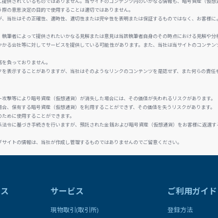
に提供されているものではありません。当サイトのコンテンツ内のいかなる情報も、暗号資産（仮想
う際の意思決定の目的で使用することは適切ではありません。
が、当社はその正確性、適時性、適切性または完全性を表明または保証するものではなく、お客様に
、執筆者によって提供されたいかなる見解または意見は当該執筆者自身のその時点における見解や分
かかる会社等に対してサービスを提供している可能性があります。また、当社は当サイトのコンテン
務を負っておりません。
クを表示することがありますが、当社はそのようなリンクのコンテンツを是認せず、また何らの責任
ー攻撃等により暗号資産（仮想通貨）が消失した場合には、その価値が失われるリスクがあります。
場合、保有する暗号資産（仮想通貨）を利用することができず、その価値を失うリスクがあります。
のために使用することができます。
係法令に基づき手続きを行いますが、預託された金銭および暗号資産（仮想通貨）をお客様に返還す
ブサイトの情報は、当社が作成し管理するものではありませんのでご留意ください。
ラス
サービス
ご利用ガイド
現物取引(取引所)
登録方法