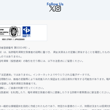
登録番号 第00004号）。
貨）は、当該暗号資産交換業者の説明に基づき、 資金決済法上の定義に該当することを確認したもの
ものではありません。
暗号資産（仮想通貨）の取引を行う際には、以下の注意点にご留意ください。
「法定通貨」ではありません。インターネット上でやりとりされる電子データです。
信用取引は、価格の変動等により当初差入れた保証金を上回る損失が発生する可能性があります。暗
は登録した暗号資産交換業者です。
理解し、ご自身の判断で行ってください。
仮想通貨）を利用したり、暗号資産交換業の導入に便乗したりする詐欺や悪質商法に御注意ください
は一般的な情報提供を目的に作成されたものであり、特定のお客様のニーズ、財務状況または投資対