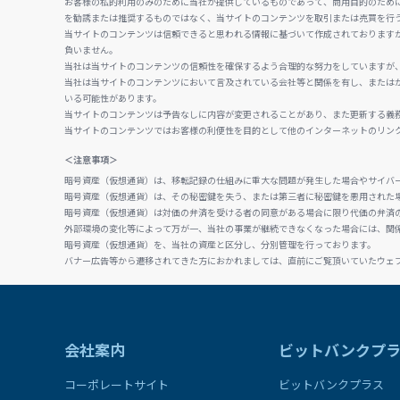
お客様の私的利用のみのために当社が提供しているものであって、商用目的のため
を勧誘または推奨するものではなく、当サイトのコンテンツを取引または売買を行
当サイトのコンテンツは信頼できると思われる情報に基づいて作成されております
負いません。
当社は当サイトのコンテンツの信頼性を確保するよう合理的な努力をしていますが
当社は当サイトのコンテンツにおいて言及されている会社等と関係を有し、または
いる可能性があります。
当サイトのコンテンツは予告なしに内容が変更されることがあり、また更新する義
当サイトのコンテンツではお客様の利便性を目的として他のインターネットのリン
＜注意事項＞
暗号資産（仮想通貨）は、移転記録の仕組みに重大な問題が発生した場合やサイバ
暗号資産（仮想通貨）は、その秘密鍵を失う、または第三者に秘密鍵を悪用された
暗号資産（仮想通貨）は対価の弁済を受ける者の同意がある場合に限り代価の弁済
外部環境の変化等によって万が一、当社の事業が継続できなくなった場合には、関
暗号資産（仮想通貨）を、当社の資産と区分し、分別管理を行っております。
バナー広告等から遷移されてきた方におかれましては、直前にご覧頂いていたウェ
会社案内
ビットバンクプ
コーポレートサイト
ビットバンクプラス