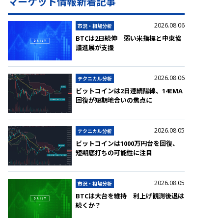
マーケット情報新着記事
2026.08.06
市況・相場分析
BTCは2日続伸 弱い米指標と中東協
議進展が支援
2026.08.06
テクニカル分析
ビットコインは2日連続陽線、14EMA
回復が短期地合いの焦点に
2026.08.05
テクニカル分析
ビットコインは1000万円台を回復、
短期底打ちの可能性に注目
2026.08.05
市況・相場分析
BTCは大台を維持 利上げ観測後退は
続くか？