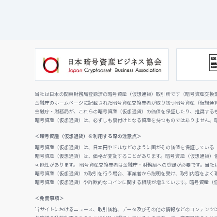
当社は日本の関東財務局登録済の暗号資産（仮想通貨）取引所です（暗号資産交換業者
金融庁のホームページに記載された暗号資産交換業者が取り扱う暗号資産（仮想通
金融庁・財務局が、これらの暗号資産（仮想通貨）の価値を保証したり、推奨する
暗号資産（仮想通貨）は、必ずしも裏付けとなる資産を持つものではありません。
＜暗号資産（仮想通貨）を利用する際の注意点＞
暗号資産（仮想通貨）は、日本円やドルなどのように国がその価値を保証している
暗号資産（仮想通貨）は、価格が変動することがあります。暗号資産（仮想通貨）
可能性があります。 暗号資産交換業者は金融庁・財務局への登録が必要です。当社
暗号資産（仮想通貨）の取引を行う場合、事業者から説明を受け、取引内容をよく
暗号資産（仮想通貨）や詐欺的なコインに関する相談が増えています。暗号資産（
＜免責事項＞
当サイトにおけるニュース、取引価格、データ及びその他の情報などのコンテンツ