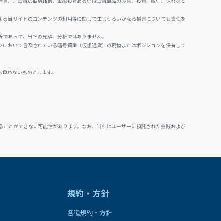
通貨）、金融の個別銘柄、金融投資あるいは金融商品の売買、投資、取引、保有など
よる当サイトのコンテンツの利用等に関して生じうるいかなる損害についても責任を
析であって、当社の見解、分析ではありません。
ツにおいて言及されている暗号資産（仮想通貨）の現物またはポジションを保有して
も負わないものとします。
ることができない可能性があります。なお、当社はユーザーに預託された金銭および
規約・方針
各種規約・方針