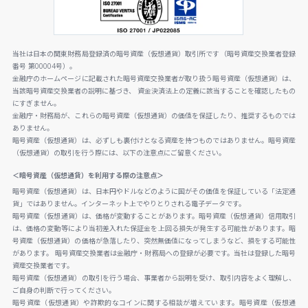
当社は日本の関東財務局登録済の暗号資産（仮想通貨）取引所です（暗号資産交換業者登録
番号 第00004号）。
金融庁のホームページに記載された暗号資産交換業者が取り扱う暗号資産（仮想通貨）は、
当該暗号資産交換業者の説明に基づき、 資金決済法上の定義に該当することを確認したもの
にすぎません。
金融庁・財務局が、これらの暗号資産（仮想通貨）の価値を保証したり、推奨するものでは
ありません。
暗号資産（仮想通貨）は、必ずしも裏付けとなる資産を持つものではありません。暗号資産
（仮想通貨）の取引を行う際には、以下の注意点にご留意ください。
＜暗号資産（仮想通貨）を利用する際の注意点＞
暗号資産（仮想通貨）は、日本円やドルなどのように国がその価値を保証している「法定通
貨」ではありません。インターネット上でやりとりされる電子データです。
暗号資産（仮想通貨）は、価格が変動することがあります。暗号資産（仮想通貨）信用取引
は、価格の変動等により当初差入れた保証金を上回る損失が発生する可能性があります。暗
号資産（仮想通貨）の価格が急落したり、突然無価値になってしまうなど、損をする可能性
があります。 暗号資産交換業者は金融庁・財務局への登録が必要です。当社は登録した暗号
資産交換業者です。
暗号資産（仮想通貨）の取引を行う場合、事業者から説明を受け、取引内容をよく理解し、
ご自身の判断で行ってください。
暗号資産（仮想通貨）や詐欺的なコインに関する相談が増えています。暗号資産（仮想通