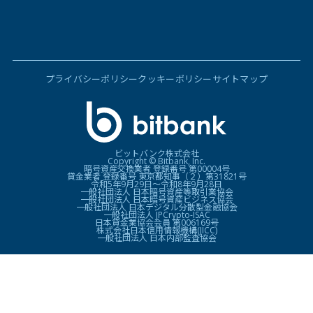
プライバシーポリシー
クッキーポリシー
サイトマップ
ビットバンク株式会社
Copyright © Bitbank, Inc.
暗号資産交換業者 登録番号 第00004号
貸金業者 登録番号 東京都知事（２）第31821号
令和5年9月29日〜令和8年9月28日
一般社団法人 日本暗号資産等取引業協会
一般社団法人 日本暗号資産ビジネス協会
一般社団法人 日本デジタル分散型金融協会
一般社団法人 JPCrypto-ISAC
日本貸金業協会会員 第006169号
株式会社日本信用情報機構(JICC)
一般社団法人 日本内部監査協会