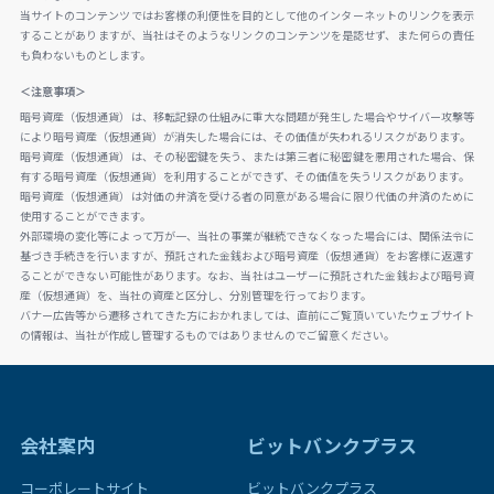
当サイトのコンテンツではお客様の利便性を目的として他のインターネットのリンクを表示
することがありますが、当社はそのようなリンクのコンテンツを是認せず、また何らの責任
も負わないものとします。
＜注意事項＞
暗号資産（仮想通貨）は、移転記録の仕組みに重大な問題が発生した場合やサイバー攻撃等
により暗号資産（仮想通貨）が消失した場合には、その価値が失われるリスクがあります。
暗号資産（仮想通貨）は、その秘密鍵を失う、または第三者に秘密鍵を悪用された場合、保
有する暗号資産（仮想通貨）を利用することができず、その価値を失うリスクがあります。
暗号資産（仮想通貨）は対価の弁済を受ける者の同意がある場合に限り代価の弁済のために
使用することができます。
外部環境の変化等によって万が一、当社の事業が継続できなくなった場合には、関係法令に
基づき手続きを行いますが、預託された金銭および暗号資産（仮想通貨）をお客様に返還す
ることができない可能性があります。なお、当社はユーザーに預託された金銭および暗号資
産（仮想通貨）を、当社の資産と区分し、分別管理を行っております。
バナー広告等から遷移されてきた方におかれましては、直前にご覧頂いていたウェブサイト
の情報は、当社が作成し管理するものではありませんのでご留意ください。
会社案内
ビットバンクプラス
コーポレートサイト
ビットバンクプラス