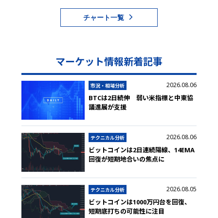
チャート一覧
マーケット情報新着記事
2026.08.06
市況・相場分析
BTCは2日続伸 弱い米指標と中東協
議進展が支援
2026.08.06
テクニカル分析
ビットコインは2日連続陽線、14EMA
回復が短期地合いの焦点に
2026.08.05
テクニカル分析
ビットコインは1000万円台を回復、
短期底打ちの可能性に注目