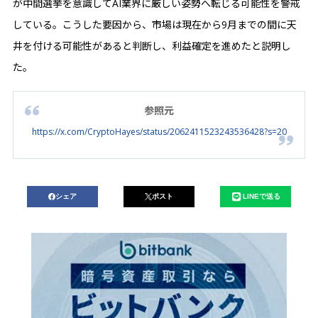
が中間選挙を意識してAI業界に厳しい姿勢へ転じる可能性を警戒
している。こうした要因から、市場は現在から9月までの間に天
井を付ける可能性があると判断し、利益確定を進めたと説明し
た。
参照元
https://x.com/CryptoHayes/status/2062411523243536428?s=20
シェア
ポスト
LINEで送る