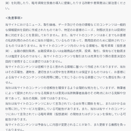
貨）を利用したり、暗号資産交換業の導入に便乗したりする詐欺や悪質商法に御注意くださ
い。
＜免責事項＞
当サイトにおけるニュース、取引価格、データ及びその他の情報などのコンテンツは一般的
な情報提供を目的に作成されたものであり、特定のお客様のニーズ、財務状況または投資対
象に対応することを意図しておりません。また、当サイトのコンテンツはあくまでもお客様
の私的利用のみのために当社が提供しているものであって、商用目的のために提供されてい
るものではありません。当サイトのコンテンツ内のいかなる情報も、暗号資産（仮想通
貨）、金融の個別銘柄、金融投資あるいは金融商品の売買、投資、取引、保有などを勧誘ま
たは推奨するものではなく、当サイトのコンテンツを取引または売買を行う際の意思決定の
目的で使用することは適切ではありません。
当サイトのコンテンツは信頼できると思われる情報に基づいて作成されておりますが、当社
はその正確性、適時性、適切性または完全性を表明または保証するものではなく、お客様に
よる当サイトのコンテンツの利用等に関して生じうるいかなる損害についても責任を負いま
せん。
当社は当サイトのコンテンツの信頼性を確保するよう合理的な努力をしていますが、執筆者
によって提供されたいかなる見解または意見は当該執筆者自身のその時点における見解や分
析であって、当社の見解、分析ではありません。
当社は当サイトのコンテンツにおいて言及されている会社等と関係を有し、またはかかる会
社等に対してサービスを提供している可能性があります。また、当社は当サイトのコンテン
ツにおいて言及されている暗号資産（仮想通貨）の現物またはポジションを保有している可
能性があります。
当サイトのコンテンツは予告なしに内容が変更されることがあり、また更新する義務を負っ
ておりません。