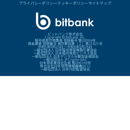
プライバシーポリシー
クッキーポリシー
サイトマップ
ビットバンク株式会社
Copyright © Bitbank, Inc.
暗号資産交換業者 登録番号 第00004号
貸金業者 登録番号 東京都知事（２）第31821号
令和5年9月29日〜令和8年9月28日
一般社団法人 日本暗号資産等取引業協会
一般社団法人 日本暗号資産ビジネス協会
一般社団法人 日本デジタル分散型金融協会
一般社団法人 JPCrypto-ISAC
日本貸金業協会会員 第006169号
株式会社日本信用情報機構(JICC)
一般社団法人 日本内部監査協会