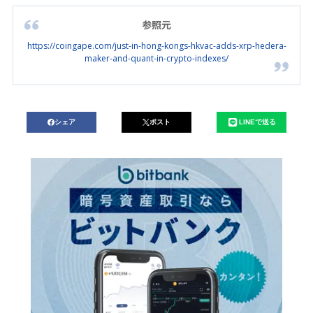
参照元
https://coingape.com/just-in-hong-kongs-hkvac-adds-xrp-hedera-
maker-and-quant-in-crypto-indexes/
シェア
ポスト
LINEで送る