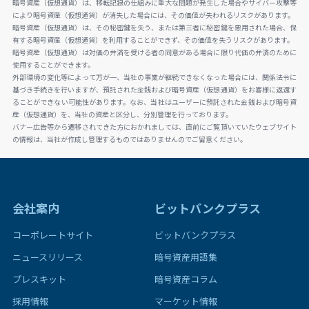
暗号資産（仮想通貨）は、移転記録の仕組みに重大な問題が発生した場合やサイバー攻撃等
により暗号資産（仮想通貨）が消失した場合には、その価値が失われるリスクがあります。
暗号資産（仮想通貨）は、その秘密鍵を失う、または第三者に秘密鍵を悪用された場合、保
有する暗号資産（仮想通貨）を利用することができず、その価値を失うリスクがあります。
暗号資産（仮想通貨）は対価の弁済を受ける者の同意がある場合に限り代価の弁済のために
使用することができます。
外部環境の変化等によって万が一、当社の事業が継続できなくなった場合には、関係法令に
基づき手続きを行いますが、預託された金銭および暗号資産（仮想通貨）をお客様に返還す
ることができない可能性があります。なお、当社はユーザーに預託された金銭および暗号資
産（仮想通貨）を、当社の資産と区分し、分別管理を行っております。
バナー広告等から遷移されてきた方におかれましては、直前にご覧頂いていたウェブサイト
の情報は、当社が作成し管理するものではありませんのでご留意ください。
会社案内
ビットバンクプラス
コーポレートサイト
ビットバンクプラス
ニュースリリース
暗号資産用語集
プレスキット
暗号資産コラム
採用情報
マーケット情報