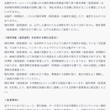
金融庁のホームページに記載された暗号資産交換業者が取り扱う暗号資産（仮想通貨）は、
当該暗号資産交換業者の説明に基づき、 資金決済法上の定義に該当することを確認したもの
にすぎません。
金融庁・財務局が、これらの暗号資産（仮想通貨）の価値を保証したり、推奨するものでは
ありません。
暗号資産（仮想通貨）は、必ずしも裏付けとなる資産を持つものではありません。暗号資産
（仮想通貨）の取引を行う際には、以下の注意点にご留意ください。
＜暗号資産（仮想通貨）を利用する際の注意点＞
暗号資産（仮想通貨）は、日本円やドルなどのように国がその価値を保証している「法定通
貨」ではありません。インターネット上でやりとりされる電子データです。
暗号資産（仮想通貨）は、価格が変動することがあります。暗号資産（仮想通貨）信用取引
は、価格の変動等により当初差入れた保証金を上回る損失が発生する可能性があります。暗
号資産（仮想通貨）の価格が急落したり、突然無価値になってしまうなど、損をする可能性
があります。 暗号資産交換業者は金融庁・財務局への登録が必要です。当社は登録した暗号
資産交換業者です。
暗号資産（仮想通貨）の取引を行う場合、事業者から説明を受け、取引内容をよく理解し、
ご自身の判断で行ってください。
暗号資産（仮想通貨）や詐欺的なコインに関する相談が増えています。暗号資産（仮想通
貨）を利用したり、暗号資産交換業の導入に便乗したりする詐欺や悪質商法に御注意くださ
い。
＜免責事項＞
当サイトにおけるニュース、取引価格、データ及びその他の情報などのコンテンツは一般的