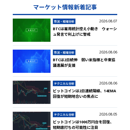
マーケット情報新着記事
2026.08.07
市況・相場分析
BTCは雇用統計控え小動き ウォーシ
ュ発言で利上げに警戒
2026.08.06
市況・相場分析
BTCは2日続伸 弱い米指標と中東協
議進展が支援
2026.08.06
テクニカル分析
ビットコインは2日連続陽線、14EMA
回復が短期地合いの焦点に
2026.08.05
テクニカル分析
ビットコインは1000万円台を回復、
短期底打ちの可能性に注目