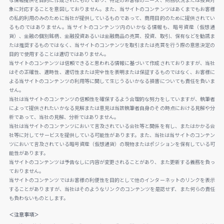
な情報提供を目的に作成されたものであり、特定のお客様のニーズ、財務状況または投資対
象に対応することを意図しておりません。また、当サイトのコンテンツはあくまでもお客様
の私的利用のみのために当社が提供しているものであって、商用目的のために提供されてい
るものではありません。当サイトのコンテンツ内のいかなる情報も、暗号資産（仮想通
貨）、金融の個別銘柄、金融投資あるいは金融商品の売買、投資、取引、保有などを勧誘ま
たは推奨するものではなく、当サイトのコンテンツを取引または売買を行う際の意思決定の
目的で使用することは適切ではありません。
当サイトのコンテンツは信頼できると思われる情報に基づいて作成されておりますが、当社
はその正確性、適時性、適切性または完全性を表明または保証するものではなく、お客様に
よる当サイトのコンテンツの利用等に関して生じうるいかなる損害についても責任を負いま
せん。
当社は当サイトのコンテンツの信頼性を確保するよう合理的な努力をしていますが、執筆者
によって提供されたいかなる見解または意見は当該執筆者自身のその時点における見解や分
析であって、当社の見解、分析ではありません。
当社は当サイトのコンテンツにおいて言及されている会社等と関係を有し、またはかかる会
社等に対してサービスを提供している可能性があります。また、当社は当サイトのコンテン
ツにおいて言及されている暗号資産（仮想通貨）の現物またはポジションを保有している可
能性があります。
当サイトのコンテンツは予告なしに内容が変更されることがあり、また更新する義務を負っ
ておりません。
当サイトのコンテンツではお客様の利便性を目的として他のインターネットのリンクを表示
することがありますが、当社はそのようなリンクのコンテンツを是認せず、また何らの責任
も負わないものとします。
＜注意事項＞