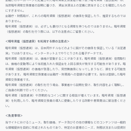
金融庁のホームページに記載された暗号資産交換業者が取り扱う暗号資産（仮想通貨）は、
当該暗号資産交換業者の説明に基づき、 資金決済法上の定義に該当することを確認したもの
にすぎません。
金融庁・財務局が、これらの暗号資産（仮想通貨）の価値を保証したり、推奨するものでは
ありません。
暗号資産（仮想通貨）は、必ずしも裏付けとなる資産を持つものではありません。暗号資産
（仮想通貨）の取引を行う際には、以下の注意点にご留意ください。
＜暗号資産（仮想通貨）を利用する際の注意点＞
暗号資産（仮想通貨）は、日本円やドルなどのように国がその価値を保証している「法定通
貨」ではありません。インターネット上でやりとりされる電子データです。
暗号資産（仮想通貨）は、価格が変動することがあります。暗号資産（仮想通貨）信用取引
は、価格の変動等により当初差入れた保証金を上回る損失が発生する可能性があります。暗
号資産（仮想通貨）の価格が急落したり、突然無価値になってしまうなど、損をする可能性
があります。 暗号資産交換業者は金融庁・財務局への登録が必要です。当社は登録した暗号
資産交換業者です。
暗号資産（仮想通貨）の取引を行う場合、事業者から説明を受け、取引内容をよく理解し、
ご自身の判断で行ってください。
暗号資産（仮想通貨）や詐欺的なコインに関する相談が増えています。暗号資産（仮想通
貨）を利用したり、暗号資産交換業の導入に便乗したりする詐欺や悪質商法に御注意くださ
い。
＜免責事項＞
当サイトにおけるニュース、取引価格、データ及びその他の情報などのコンテンツは一般的
な情報提供を目的に作成されたものであり、特定のお客様のニーズ、財務状況または投資対