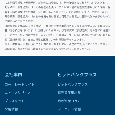
により暗号資産（仮想通貨）が消失した場合には、その価値が失われるリスクがあります。
暗号資産（仮想通貨）は、その秘密鍵を失う、または第三者に秘密鍵を悪用された場合、保
有する暗号資産（仮想通貨）を利用することができず、その価値を失うリスクがあります。
暗号資産（仮想通貨）は対価の弁済を受ける者の同意がある場合に限り代価の弁済のために
使用することができます。
外部環境の変化等によって万が一、当社の事業が継続できなくなった場合には、関係法令に
基づき手続きを行いますが、預託された金銭および暗号資産（仮想通貨）をお客様に返還す
ることができない可能性があります。なお、当社はユーザーに預託された金銭および暗号資
産（仮想通貨）を、当社の資産と区分し、分別管理を行っております。
バナー広告等から遷移されてきた方におかれましては、直前にご覧頂いていたウェブサイト
の情報は、当社が作成し管理するものではありませんのでご留意ください。
会社案内
ビットバンクプラス
コーポレートサイト
ビットバンクプラス
ニュースリリース
暗号資産用語集
プレスキット
暗号資産コラム
採用情報
マーケット情報