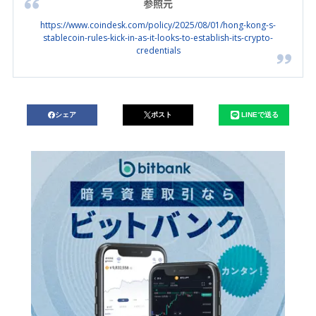
参照元
https://www.coindesk.com/policy/2025/08/01/hong-kong-s-
stablecoin-rules-kick-in-as-it-looks-to-establish-its-crypto-
credentials
シェア
ポスト
LINEで送る