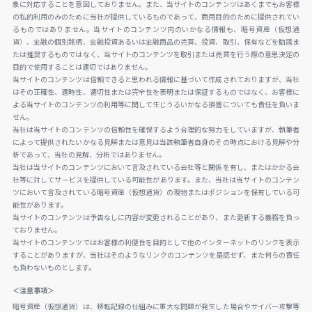
象に対応することを意図しておりません。また、当サイトのコンテンツはあくまでもお客様
の私的利用のみのために当社が提供しているものであって、商用目的のために提供されてい
るものではありません。当サイトのコンテンツ内のいかなる情報も、暗号資産（仮想通
貨）、金融の個別銘柄、金融投資あるいは金融商品の売買、投資、取引、保有などを勧誘ま
たは推奨するものではなく、当サイトのコンテンツを取引または売買を行う際の意思決定の
目的で使用することは適切ではありません。
当サイトのコンテンツは信頼できると思われる情報に基づいて作成されておりますが、当社
はその正確性、適時性、適切性または完全性を表明または保証するものではなく、お客様に
よる当サイトのコンテンツの利用等に関して生じうるいかなる損害についても責任を負いま
せん。
当社は当サイトのコンテンツの信頼性を確保するよう合理的な努力をしていますが、執筆者
によって提供されたいかなる見解または意見は当該執筆者自身のその時点における見解や分
析であって、当社の見解、分析ではありません。
当社は当サイトのコンテンツにおいて言及されている会社等と関係を有し、またはかかる会
社等に対してサービスを提供している可能性があります。また、当社は当サイトのコンテン
ツにおいて言及されている暗号資産（仮想通貨）の現物またはポジションを保有している可
能性があります。
当サイトのコンテンツは予告なしに内容が変更されることがあり、また更新する義務を負っ
ておりません。
当サイトのコンテンツではお客様の利便性を目的として他のインターネットのリンクを表示
することがありますが、当社はそのようなリンクのコンテンツを是認せず、また何らの責任
も負わないものとします。
＜注意事項＞
暗号資産（仮想通貨）は、移転記録の仕組みに重大な問題が発生した場合やサイバー攻撃等