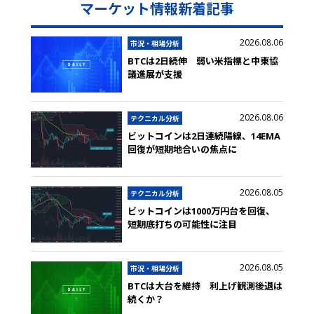
マーケット情報新着記事
2026.08.06
市況・相場分析
BTCは2日続伸 弱い米指標と中東協
議進展が支援
2026.08.06
テクニカル分析
ビットコインは2日連続陽線、14EMA
回復が短期地合いの焦点に
2026.08.05
テクニカル分析
ビットコインは1000万円台を回復、
短期底打ちの可能性に注目
2026.08.05
市況・相場分析
BTCは大台を維持 利上げ観測後退は
続くか？