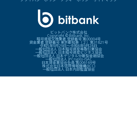
ビットバンク株式会社
Copyright © Bitbank, Inc.
暗号資産交換業者 登録番号 第00004号
貸金業者 登録番号 東京都知事（２）第31821号
令和5年9月29日〜令和8年9月28日
一般社団法人 日本暗号資産等取引業協会
一般社団法人 日本暗号資産ビジネス協会
一般社団法人 日本デジタル分散型金融協会
一般社団法人 JPCrypto-ISAC
日本貸金業協会会員 第006169号
株式会社日本信用情報機構(JICC)
一般社団法人 日本内部監査協会