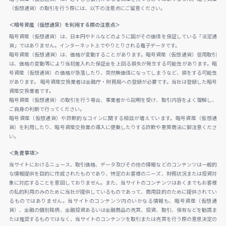
（仮想通貨）の取引を行う際には、以下の注意点にご留意ください。
＜暗号資産（仮想通貨）を利用する際の注意点＞
暗号資産（仮想通貨）は、日本円やドルなどのように国がその価値を保証している「法定通
貨」ではありません。インターネット上でやりとりされる電子データです。
暗号資産（仮想通貨）は、価格が変動することがあります。暗号資産（仮想通貨）信用取引
は、価格の変動等により当初差入れた保証金を上回る損失が発生する可能性があります。暗
号資産（仮想通貨）の価格が急落したり、突然無価値になってしまうなど、損をする可能性
があります。 暗号資産交換業者は金融庁・財務局への登録が必要です。当社は登録した暗号
資産交換業者です。
暗号資産（仮想通貨）の取引を行う場合、事業者から説明を受け、取引内容をよく理解し、
ご自身の判断で行ってください。
暗号資産（仮想通貨）や詐欺的なコインに関する相談が増えています。暗号資産（仮想通
貨）を利用したり、暗号資産交換業の導入に便乗したりする詐欺や悪質商法に御注意くださ
い。
＜免責事項＞
当サイトにおけるニュース、取引価格、データ及びその他の情報などのコンテンツは一般的
な情報提供を目的に作成されたものであり、特定のお客様のニーズ、財務状況または投資対
象に対応することを意図しておりません。また、当サイトのコンテンツはあくまでもお客様
の私的利用のみのために当社が提供しているものであって、商用目的のために提供されてい
るものではありません。当サイトのコンテンツ内のいかなる情報も、暗号資産（仮想通
貨）、金融の個別銘柄、金融投資あるいは金融商品の売買、投資、取引、保有などを勧誘ま
たは推奨するものではなく、当サイトのコンテンツを取引または売買を行う際の意思決定の