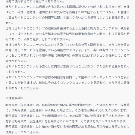
目的で使用することは適切ではありません。
当サイトのコンテンツは信頼できると思われる情報に基づいて作成されておりますが、当社
はその正確性、適時性、適切性または完全性を表明または保証するものではなく、お客様に
よる当サイトのコンテンツの利用等に関して生じうるいかなる損害についても責任を負いま
せん。
当社は当サイトのコンテンツの信頼性を確保するよう合理的な努力をしていますが、執筆者
によって提供されたいかなる見解または意見は当該執筆者自身のその時点における見解や分
析であって、当社の見解、分析ではありません。
当社は当サイトのコンテンツにおいて言及されている会社等と関係を有し、またはかかる会
社等に対してサービスを提供している可能性があります。また、当社は当サイトのコンテン
ツにおいて言及されている暗号資産（仮想通貨）の現物またはポジションを保有している可
能性があります。
当サイトのコンテンツは予告なしに内容が変更されることがあり、また更新する義務を負っ
ておりません。
当サイトのコンテンツではお客様の利便性を目的として他のインターネットのリンクを表示
することがありますが、当社はそのようなリンクのコンテンツを是認せず、また何らの責任
も負わないものとします。
＜注意事項＞
暗号資産（仮想通貨）は、移転記録の仕組みに重大な問題が発生した場合やサイバー攻撃等
により暗号資産（仮想通貨）が消失した場合には、その価値が失われるリスクがあります。
暗号資産（仮想通貨）は、その秘密鍵を失う、または第三者に秘密鍵を悪用された場合、保
有する暗号資産（仮想通貨）を利用することができず、その価値を失うリスクがあります。
暗号資産（仮想通貨）は対価の弁済を受ける者の同意がある場合に限り代価の弁済のために
使用することができます。