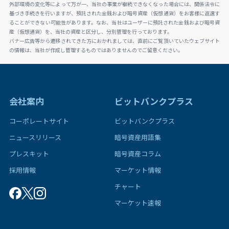
外部環境の変化等によって万が一、当社の事業が継続できなくなった場合には、関係法令に
基づき手続きを行いますが、預託された金銭および暗号資産（仮想通貨）をお客様に返還す
ることができない可能性があります。なお、当社はユーザーに預託された金銭および暗号資
産（仮想通貨）を、当社の資産と区分し、分別管理を行っております。
バナー広告等から遷移されてきた方におかれましては、直前にご覧頂いていたウェブサイト
の情報は、当社が作成し管理するものではありませんのでご留意ください。
会社案内
ビットバンクプラス
コーポレートサイト
ビットバンクプラス
ニュースリリース
暗号資産用語集
プレスキット
暗号資産コラム
採用情報
マーケット情報
チャート
マーケット速報