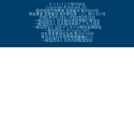
ビットバンク株式会社
Copyright © Bitbank, Inc.
暗号資産交換業者 登録番号 第00004号
貸金業者 登録番号 東京都知事（２）第31821号
令和5年9月29日〜令和8年9月28日
一般社団法人 日本暗号資産等取引業協会
一般社団法人 日本暗号資産ビジネス協会
一般社団法人 日本デジタル分散型金融協会
一般社団法人 JPCrypto-ISAC
日本貸金業協会会員 第006169号
株式会社日本信用情報機構(JICC)
一般社団法人 日本内部監査協会