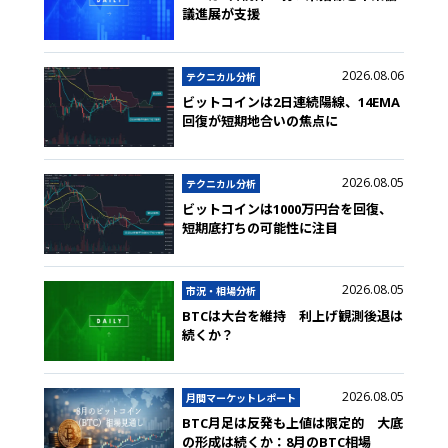
議進展が支援
2026.08.06
テクニカル分析
ビットコインは2日連続陽線、14EMA
回復が短期地合いの焦点に
2026.08.05
テクニカル分析
ビットコインは1000万円台を回復、
短期底打ちの可能性に注目
2026.08.05
市況・相場分析
BTCは大台を維持 利上げ観測後退は
続くか？
2026.08.05
月間マーケットレポート
BTC月足は反発も上値は限定的 大底
の形成は続くか：8月のBTC相場