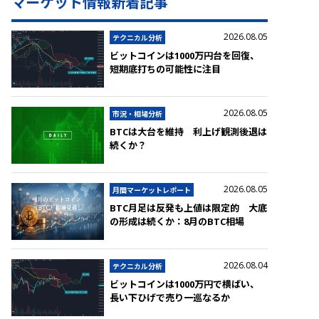
マーケット情報新着記事
2026.08.05
テクニカル分析
ビットコインは1000万円台を回復、
短期底打ちの可能性に注目
2026.08.05
市況・相場分析
BTCは大台を維持 利上げ観測後退は
続くか？
2026.08.05
月間マーケットレポート
BTC月足は反発も上値は限定的 大底
の形成は続くか：8月のBTC相場
2026.08.04
テクニカル分析
ビットコインは1000万円で横ばい、
長い下ひげで売り一巡なるか