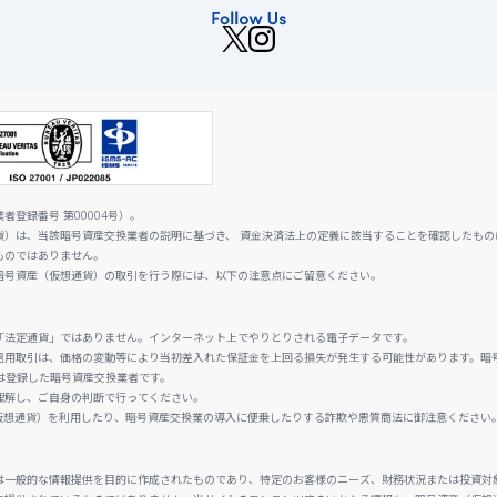
登録番号 第00004号）。
貨）は、当該暗号資産交換業者の説明に基づき、 資金決済法上の定義に該当することを確認したもの
ものではありません。
暗号資産（仮想通貨）の取引を行う際には、以下の注意点にご留意ください。
「法定通貨」ではありません。インターネット上でやりとりされる電子データです。
信用取引は、価格の変動等により当初差入れた保証金を上回る損失が発生する可能性があります。暗
は登録した暗号資産交換業者です。
理解し、ご自身の判断で行ってください。
仮想通貨）を利用したり、暗号資産交換業の導入に便乗したりする詐欺や悪質商法に御注意ください
は一般的な情報提供を目的に作成されたものであり、特定のお客様のニーズ、財務状況または投資対