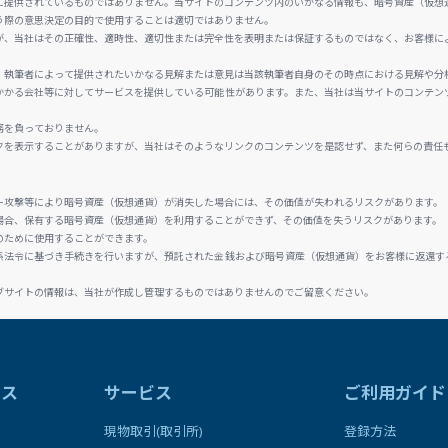
に提供されているものではありません。当サイトのコンテンツ内のいかなる情報も、暗号資産（仮想
う際の意思決定の目的で使用することは適切ではありません。
が、当社はその正確性、適時性、適切性または完全性を表明または保証するものではなく、お客様に
、執筆者によって提供されたいかなる見解または意見は当該執筆者自身のその時点における見解や分
かかる会社等に対してサービスを提供している可能性があります。また、当社は当サイトのコンテン
務を負っておりません。
クを表示することがありますが、当社はそのようなリンクのコンテンツを是認せず、また何らの責任
ー攻撃等により暗号資産（仮想通貨）が消失した場合には、その価値が失われるリスクがあります。
場合、保有する暗号資産（仮想通貨）を利用することができず、その価値を失うリスクがあります。
のために使用することができます。
係法令に基づき手続きを行いますが、預託された金銭および暗号資産（仮想通貨）をお客様に返還す
ブサイトの情報は、当社が作成し管理するものではありませんのでご留意ください。
ラス
サービス
ご利用ガイド
現物取引(取引所)
登録方法