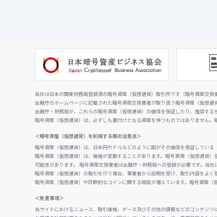
当社は日本の関東財務局登録済の暗号資産（仮想通貨）取引所です（暗号資産交換業者
金融庁のホームページに記載された暗号資産交換業者が取り扱う暗号資産（仮想通
金融庁・財務局が、これらの暗号資産（仮想通貨）の価値を保証したり、推奨する
暗号資産（仮想通貨）は、必ずしも裏付けとなる資産を持つものではありません。
＜暗号資産（仮想通貨）を利用する際の注意点＞
暗号資産（仮想通貨）は、日本円やドルなどのように国がその価値を保証している
暗号資産（仮想通貨）は、価格が変動することがあります。暗号資産（仮想通貨）
可能性があります。 暗号資産交換業者は金融庁・財務局への登録が必要です。当社
暗号資産（仮想通貨）の取引を行う場合、事業者から説明を受け、取引内容をよく
暗号資産（仮想通貨）や詐欺的なコインに関する相談が増えています。暗号資産（
＜免責事項＞
当サイトにおけるニュース、取引価格、データ及びその他の情報などのコンテンツ