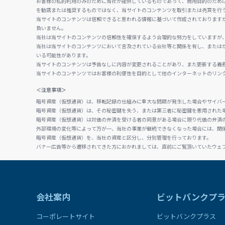
お客様の私的利用のみのために当社が提供しているものであって、商用目的のため
を勧誘または推奨するものではなく、当サイトのコンテンツを取引または売買を行
当サイトのコンテンツは信頼できると思われる情報に基づいて作成されております
負いません。
当社は当サイトのコンテンツの信頼性を確保するよう合理的な努力をしていますが
当社は当サイトのコンテンツにおいて言及されている会社等と関係を有し、または
いる可能性があります。
当サイトのコンテンツは予告なしに内容が変更されることがあり、また更新する義
当サイトのコンテンツではお客様の利便性を目的として他のインターネットのリン
＜注意事項＞
暗号資産（仮想通貨）は、移転記録の仕組みに重大な問題が発生した場合やサイバ
暗号資産（仮想通貨）は、その秘密鍵を失う、または第三者に秘密鍵を悪用された
暗号資産（仮想通貨）は対価の弁済を受ける者の同意がある場合に限り代価の弁済
外部環境の変化等によって万が一、当社の事業が継続できなくなった場合には、関
暗号資産（仮想通貨）を、当社の資産と区分し、分別管理を行っております。
バナー広告等から遷移されてきた方におかれましては、直前にご覧頂いていたウェ
会社案内
ビットバンクプ
コーポレートサイト
ビットバンクプラス