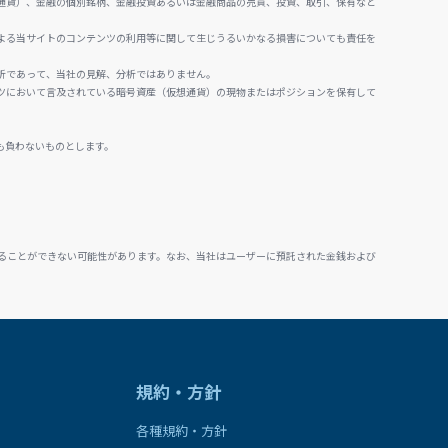
通貨）、金融の個別銘柄、金融投資あるいは金融商品の売買、投資、取引、保有など
よる当サイトのコンテンツの利用等に関して生じうるいかなる損害についても責任を
析であって、当社の見解、分析ではありません。
ツにおいて言及されている暗号資産（仮想通貨）の現物またはポジションを保有して
も負わないものとします。
ることができない可能性があります。なお、当社はユーザーに預託された金銭および
規約・方針
各種規約・方針