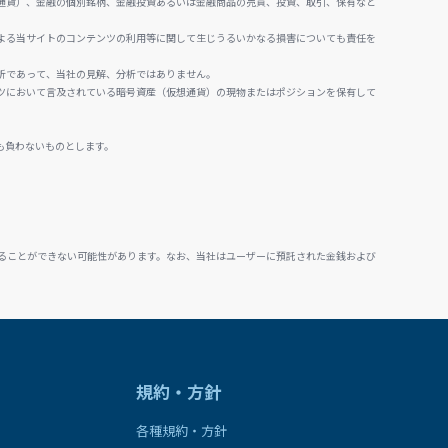
通貨）、金融の個別銘柄、金融投資あるいは金融商品の売買、投資、取引、保有など
よる当サイトのコンテンツの利用等に関して生じうるいかなる損害についても責任を
析であって、当社の見解、分析ではありません。
ツにおいて言及されている暗号資産（仮想通貨）の現物またはポジションを保有して
も負わないものとします。
ることができない可能性があります。なお、当社はユーザーに預託された金銭および
規約・方針
各種規約・方針