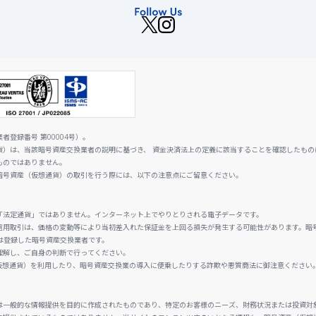
登録番号 第00004号）。
貨）は、当該暗号資産交換業者の説明に基づき、 資金決済法上の定義に該当することを確認したもの
ものではありません。
暗号資産（仮想通貨）の取引を行う際には、以下の注意点にご留意ください。
「法定通貨」ではありません。インターネット上でやりとりされる電子データです。
信用取引は、価格の変動等により当初差入れた保証金を上回る損失が発生する可能性があります。暗
は登録した暗号資産交換業者です。
理解し、ご自身の判断で行ってください。
仮想通貨）を利用したり、暗号資産交換業の導入に便乗したりする詐欺や悪質商法に御注意ください
は一般的な情報提供を目的に作成されたものであり、特定のお客様のニーズ、財務状況または投資対