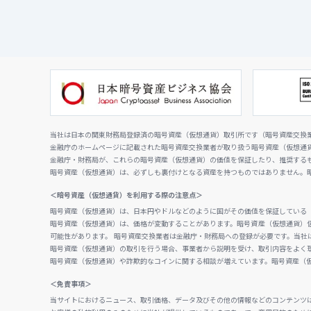
当社は日本の関東財務局登録済の暗号資産（仮想通貨）取引所です（暗号資産交換業者
金融庁のホームページに記載された暗号資産交換業者が取り扱う暗号資産（仮想通
金融庁・財務局が、これらの暗号資産（仮想通貨）の価値を保証したり、推奨する
暗号資産（仮想通貨）は、必ずしも裏付けとなる資産を持つものではありません。
＜暗号資産（仮想通貨）を利用する際の注意点＞
暗号資産（仮想通貨）は、日本円やドルなどのように国がその価値を保証している
暗号資産（仮想通貨）は、価格が変動することがあります。暗号資産（仮想通貨）
可能性があります。 暗号資産交換業者は金融庁・財務局への登録が必要です。当社
暗号資産（仮想通貨）の取引を行う場合、事業者から説明を受け、取引内容をよく
暗号資産（仮想通貨）や詐欺的なコインに関する相談が増えています。暗号資産（
＜免責事項＞
当サイトにおけるニュース、取引価格、データ及びその他の情報などのコンテンツ