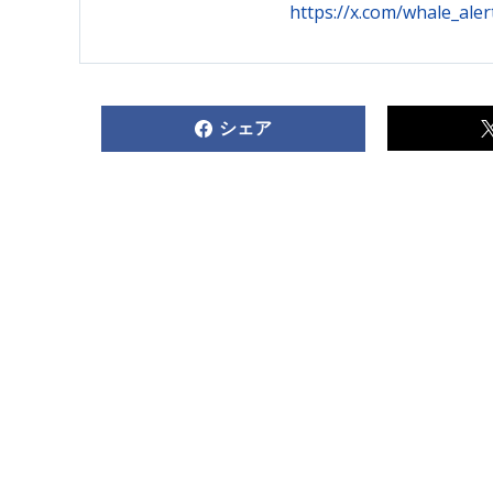
https://x.com/whale_ale
シェア