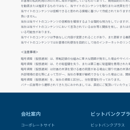
お客様の私的利用のみのために当社が提供しているものであって、商用目的のため
を勧誘または推奨するものではなく、当サイトのコンテンツを取引または売買を行
当サイトのコンテンツは信頼できると思われる情報に基づいて作成されております
負いません。
当社は当サイトのコンテンツの信頼性を確保するよう合理的な努力をしていますが
当社は当サイトのコンテンツにおいて言及されている会社等と関係を有し、または
いる可能性があります。
当サイトのコンテンツは予告なしに内容が変更されることがあり、また更新する義
当サイトのコンテンツではお客様の利便性を目的として他のインターネットのリン
＜注意事項＞
暗号資産（仮想通貨）は、移転記録の仕組みに重大な問題が発生した場合やサイバ
暗号資産（仮想通貨）は、その秘密鍵を失う、または第三者に秘密鍵を悪用された
暗号資産（仮想通貨）は対価の弁済を受ける者の同意がある場合に限り代価の弁済
外部環境の変化等によって万が一、当社の事業が継続できなくなった場合には、関
暗号資産（仮想通貨）を、当社の資産と区分し、分別管理を行っております。
バナー広告等から遷移されてきた方におかれましては、直前にご覧頂いていたウェ
会社案内
ビットバンクプ
コーポレートサイト
ビットバンクプラス