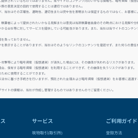
に提供されているものではありません。当サイトのコンテンツ内のいかなる情報も、暗号資産（仮想
う際の意思決定の目的で使用することは適切ではありません。
が、当社はその正確性、適時性、適切性または完全性を表明または保証するものではなく、お客様に
、執筆者によって提供されたいかなる見解または意見は当該執筆者自身のその時点における見解や分
かかる会社等に対してサービスを提供している可能性があります。また、当社は当サイトのコンテン
務を負っておりません。
クを表示することがありますが、当社はそのようなリンクのコンテンツを是認せず、また何らの責任
ー攻撃等により暗号資産（仮想通貨）が消失した場合には、その価値が失われるリスクがあります。
場合、保有する暗号資産（仮想通貨）を利用することができず、その価値を失うリスクがあります。
のために使用することができます。
係法令に基づき手続きを行いますが、預託された金銭および暗号資産（仮想通貨）をお客様に返還す
ブサイトの情報は、当社が作成し管理するものではありませんのでご留意ください。
ラス
サービス
ご利用ガイド
現物取引(取引所)
登録方法