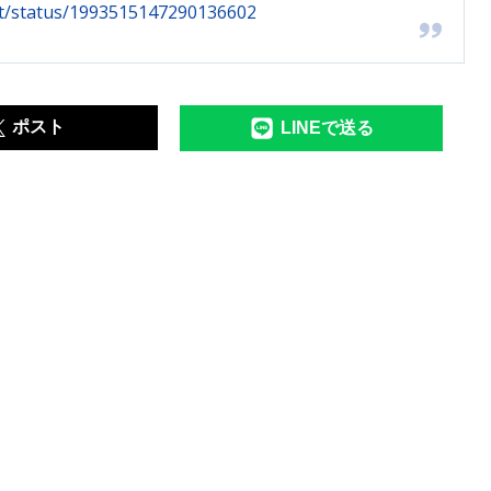
rt/status/1993515147290136602
ポスト
LINEで送る