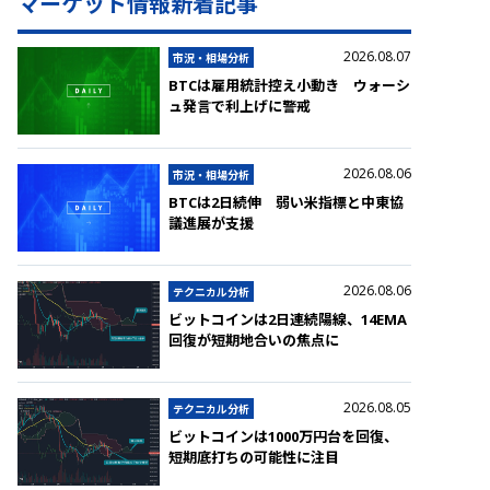
マーケット情報新着記事
2026.08.07
市況・相場分析
BTCは雇用統計控え小動き ウォーシ
ュ発言で利上げに警戒
2026.08.06
市況・相場分析
BTCは2日続伸 弱い米指標と中東協
議進展が支援
2026.08.06
テクニカル分析
ビットコインは2日連続陽線、14EMA
回復が短期地合いの焦点に
2026.08.05
テクニカル分析
ビットコインは1000万円台を回復、
短期底打ちの可能性に注目