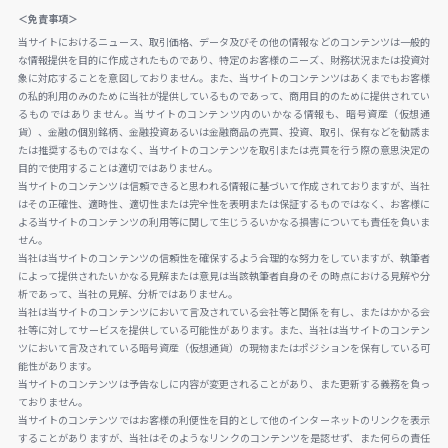
＜免責事項＞
当サイトにおけるニュース、取引価格、データ及びその他の情報などのコンテンツは一般的
な情報提供を目的に作成されたものであり、特定のお客様のニーズ、財務状況または投資対
象に対応することを意図しておりません。また、当サイトのコンテンツはあくまでもお客様
の私的利用のみのために当社が提供しているものであって、商用目的のために提供されてい
るものではありません。当サイトのコンテンツ内のいかなる情報も、暗号資産（仮想通
貨）、金融の個別銘柄、金融投資あるいは金融商品の売買、投資、取引、保有などを勧誘ま
たは推奨するものではなく、当サイトのコンテンツを取引または売買を行う際の意思決定の
目的で使用することは適切ではありません。
当サイトのコンテンツは信頼できると思われる情報に基づいて作成されておりますが、当社
はその正確性、適時性、適切性または完全性を表明または保証するものではなく、お客様に
よる当サイトのコンテンツの利用等に関して生じうるいかなる損害についても責任を負いま
せん。
当社は当サイトのコンテンツの信頼性を確保するよう合理的な努力をしていますが、執筆者
によって提供されたいかなる見解または意見は当該執筆者自身のその時点における見解や分
析であって、当社の見解、分析ではありません。
当社は当サイトのコンテンツにおいて言及されている会社等と関係を有し、またはかかる会
社等に対してサービスを提供している可能性があります。また、当社は当サイトのコンテン
ツにおいて言及されている暗号資産（仮想通貨）の現物またはポジションを保有している可
能性があります。
当サイトのコンテンツは予告なしに内容が変更されることがあり、また更新する義務を負っ
ておりません。
当サイトのコンテンツではお客様の利便性を目的として他のインターネットのリンクを表示
することがありますが、当社はそのようなリンクのコンテンツを是認せず、また何らの責任