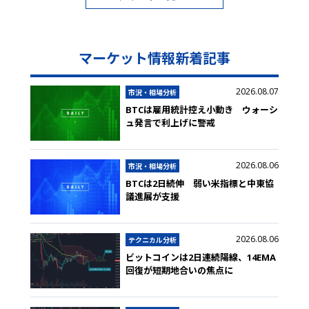
マーケット情報新着記事
2026.08.07
市況・相場分析
BTCは雇用統計控え小動き ウォーシ
ュ発言で利上げに警戒
2026.08.06
市況・相場分析
BTCは2日続伸 弱い米指標と中東協
議進展が支援
2026.08.06
テクニカル分析
ビットコインは2日連続陽線、14EMA
回復が短期地合いの焦点に