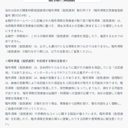
当社は日本の関東財務局登録済の暗号資産（仮想通貨）取引所です（暗号資産交換業者登録
番号 第00004号）。
金融庁のホームページに記載された暗号資産交換業者が取り扱う暗号資産（仮想通貨）は、
当該暗号資産交換業者の説明に基づき、 資金決済法上の定義に該当することを確認したもの
にすぎません。
金融庁・財務局が、これらの暗号資産（仮想通貨）の価値を保証したり、推奨するものでは
ありません。
暗号資産（仮想通貨）は、必ずしも裏付けとなる資産を持つものではありません。暗号資産
（仮想通貨）の取引を行う際には、以下の注意点にご留意ください。
＜暗号資産（仮想通貨）を利用する際の注意点＞
暗号資産（仮想通貨）は、日本円やドルなどのように国がその価値を保証している「法定通
貨」ではありません。インターネット上でやりとりされる電子データです。
暗号資産（仮想通貨）は、価格が変動することがあります。暗号資産（仮想通貨）信用取引
は、価格の変動等により当初差入れた保証金を上回る損失が発生する可能性があります。暗
号資産（仮想通貨）の価格が急落したり、突然無価値になってしまうなど、損をする可能性
があります。 暗号資産交換業者は金融庁・財務局への登録が必要です。当社は登録した暗号
資産交換業者です。
暗号資産（仮想通貨）の取引を行う場合、事業者から説明を受け、取引内容をよく理解し、
ご自身の判断で行ってください。
暗号資産（仮想通貨）や詐欺的なコインに関する相談が増えています。暗号資産（仮想通
貨）を利用したり、暗号資産交換業の導入に便乗したりする詐欺や悪質商法に御注意くださ
い。