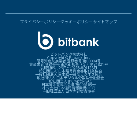
プライバシーポリシー
クッキーポリシー
サイトマップ
ビットバンク株式会社
Copyright © Bitbank, Inc.
暗号資産交換業者 登録番号 第00004号
貸金業者 登録番号 東京都知事（２）第31821号
令和5年9月29日〜令和8年9月28日
一般社団法人 日本暗号資産等取引業協会
一般社団法人 日本暗号資産ビジネス協会
一般社団法人 日本デジタル分散型金融協会
一般社団法人 JPCrypto-ISAC
日本貸金業協会会員 第006169号
株式会社日本信用情報機構(JICC)
一般社団法人 日本内部監査協会