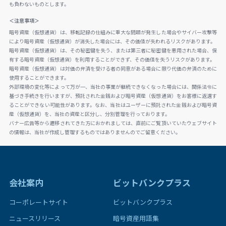
も負わないものとします。
＜注意事項＞
暗号資産（仮想通貨）は、移転記録の仕組みに重大な問題が発生した場合やサイバー攻撃等
により暗号資産（仮想通貨）が消失した場合には、その価値が失われるリスクがあります。
暗号資産（仮想通貨）は、その秘密鍵を失う、または第三者に秘密鍵を悪用された場合、保
有する暗号資産（仮想通貨）を利用することができず、その価値を失うリスクがあります。
暗号資産（仮想通貨）は対価の弁済を受ける者の同意がある場合に限り代価の弁済のために
使用することができます。
外部環境の変化等によって万が一、当社の事業が継続できなくなった場合には、関係法令に
基づき手続きを行いますが、預託された金銭および暗号資産（仮想通貨）をお客様に返還す
ることができない可能性があります。なお、当社はユーザーに預託された金銭および暗号資
産（仮想通貨）を、当社の資産と区分し、分別管理を行っております。
バナー広告等から遷移されてきた方におかれましては、直前にご覧頂いていたウェブサイト
の情報は、当社が作成し管理するものではありませんのでご留意ください。
会社案内
ビットバンクプラス
コーポレートサイト
ビットバンクプラス
ニュースリリース
暗号資産用語集