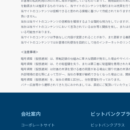
お客様の私的利用のみのために当社が提供しているものであって、商用目的のため
を勧誘または推奨するものではなく、当サイトのコンテンツを取引または売買を行
当サイトのコンテンツは信頼できると思われる情報に基づいて作成されております
負いません。
当社は当サイトのコンテンツの信頼性を確保するよう合理的な努力をしていますが
当社は当サイトのコンテンツにおいて言及されている会社等と関係を有し、または
いる可能性があります。
当サイトのコンテンツは予告なしに内容が変更されることがあり、また更新する義
当サイトのコンテンツではお客様の利便性を目的として他のインターネットのリン
＜注意事項＞
暗号資産（仮想通貨）は、移転記録の仕組みに重大な問題が発生した場合やサイバ
暗号資産（仮想通貨）は、その秘密鍵を失う、または第三者に秘密鍵を悪用された
暗号資産（仮想通貨）は対価の弁済を受ける者の同意がある場合に限り代価の弁済
外部環境の変化等によって万が一、当社の事業が継続できなくなった場合には、関
暗号資産（仮想通貨）を、当社の資産と区分し、分別管理を行っております。
バナー広告等から遷移されてきた方におかれましては、直前にご覧頂いていたウェ
会社案内
ビットバンクプ
コーポレートサイト
ビットバンクプラス