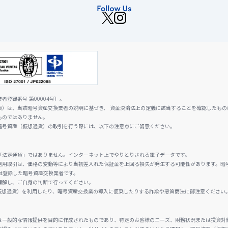
登録番号 第00004号）。
貨）は、当該暗号資産交換業者の説明に基づき、 資金決済法上の定義に該当することを確認したもの
ものではありません。
暗号資産（仮想通貨）の取引を行う際には、以下の注意点にご留意ください。
「法定通貨」ではありません。インターネット上でやりとりされる電子データです。
信用取引は、価格の変動等により当初差入れた保証金を上回る損失が発生する可能性があります。暗
は登録した暗号資産交換業者です。
理解し、ご自身の判断で行ってください。
仮想通貨）を利用したり、暗号資産交換業の導入に便乗したりする詐欺や悪質商法に御注意ください
は一般的な情報提供を目的に作成されたものであり、特定のお客様のニーズ、財務状況または投資対