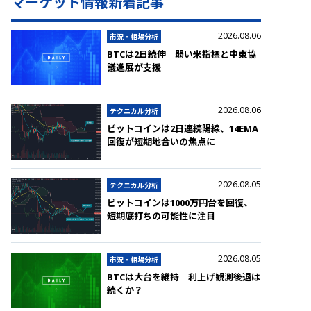
マーケット情報新着記事
2026.08.06
市況・相場分析
BTCは2日続伸 弱い米指標と中東協
議進展が支援
2026.08.06
テクニカル分析
ビットコインは2日連続陽線、14EMA
回復が短期地合いの焦点に
2026.08.05
テクニカル分析
ビットコインは1000万円台を回復、
短期底打ちの可能性に注目
2026.08.05
市況・相場分析
BTCは大台を維持 利上げ観測後退は
続くか？