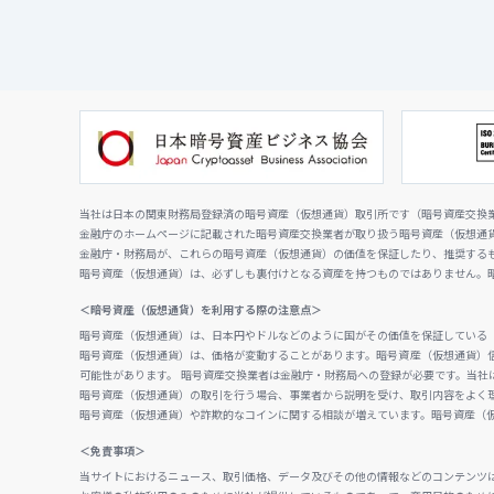
当社は日本の関東財務局登録済の暗号資産（仮想通貨）取引所です（暗号資産交換業者
金融庁のホームページに記載された暗号資産交換業者が取り扱う暗号資産（仮想通
金融庁・財務局が、これらの暗号資産（仮想通貨）の価値を保証したり、推奨する
暗号資産（仮想通貨）は、必ずしも裏付けとなる資産を持つものではありません。
＜暗号資産（仮想通貨）を利用する際の注意点＞
暗号資産（仮想通貨）は、日本円やドルなどのように国がその価値を保証している
暗号資産（仮想通貨）は、価格が変動することがあります。暗号資産（仮想通貨）
可能性があります。 暗号資産交換業者は金融庁・財務局への登録が必要です。当社
暗号資産（仮想通貨）の取引を行う場合、事業者から説明を受け、取引内容をよく
暗号資産（仮想通貨）や詐欺的なコインに関する相談が増えています。暗号資産（
＜免責事項＞
当サイトにおけるニュース、取引価格、データ及びその他の情報などのコンテンツ