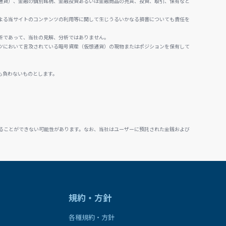
通貨）、金融の個別銘柄、金融投資あるいは金融商品の売買、投資、取引、保有など
よる当サイトのコンテンツの利用等に関して生じうるいかなる損害についても責任を
析であって、当社の見解、分析ではありません。
ツにおいて言及されている暗号資産（仮想通貨）の現物またはポジションを保有して
も負わないものとします。
ることができない可能性があります。なお、当社はユーザーに預託された金銭および
規約・方針
各種規約・方針