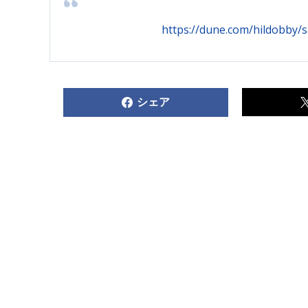
https://dune.com/hildobby/
シェア