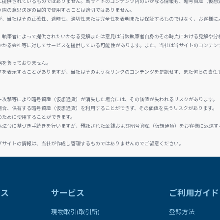
に提供されているものではありません。当サイトのコンテンツ内のいかなる情報も、暗号資産（仮想
う際の意思決定の目的で使用することは適切ではありません。
が、当社はその正確性、適時性、適切性または完全性を表明または保証するものではなく、お客様に
、執筆者によって提供されたいかなる見解または意見は当該執筆者自身のその時点における見解や分
かかる会社等に対してサービスを提供している可能性があります。また、当社は当サイトのコンテン
務を負っておりません。
クを表示することがありますが、当社はそのようなリンクのコンテンツを是認せず、また何らの責任
ー攻撃等により暗号資産（仮想通貨）が消失した場合には、その価値が失われるリスクがあります。
場合、保有する暗号資産（仮想通貨）を利用することができず、その価値を失うリスクがあります。
のために使用することができます。
係法令に基づき手続きを行いますが、預託された金銭および暗号資産（仮想通貨）をお客様に返還す
ブサイトの情報は、当社が作成し管理するものではありませんのでご留意ください。
ラス
サービス
ご利用ガイド
現物取引(取引所)
登録方法