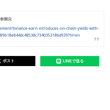
参照元
ment/binance-earn-introduces-on-chain-yields-with-
-589b18e844dc48538c7340353186d939?hl=en
ポスト
LINEで送る