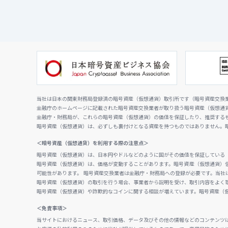
当社は日本の関東財務局登録済の暗号資産（仮想通貨）取引所です（暗号資産交換業者
金融庁のホームページに記載された暗号資産交換業者が取り扱う暗号資産（仮想通
金融庁・財務局が、これらの暗号資産（仮想通貨）の価値を保証したり、推奨する
暗号資産（仮想通貨）は、必ずしも裏付けとなる資産を持つものではありません。
＜暗号資産（仮想通貨）を利用する際の注意点＞
暗号資産（仮想通貨）は、日本円やドルなどのように国がその価値を保証している
暗号資産（仮想通貨）は、価格が変動することがあります。暗号資産（仮想通貨）
可能性があります。 暗号資産交換業者は金融庁・財務局への登録が必要です。当社
暗号資産（仮想通貨）の取引を行う場合、事業者から説明を受け、取引内容をよく
暗号資産（仮想通貨）や詐欺的なコインに関する相談が増えています。暗号資産（
＜免責事項＞
当サイトにおけるニュース、取引価格、データ及びその他の情報などのコンテンツ