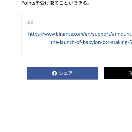
Pointsを受け取ることができる。
https://www.binance.com/en/support/announce
the-launch-of-babylon-btc-staking
シェア