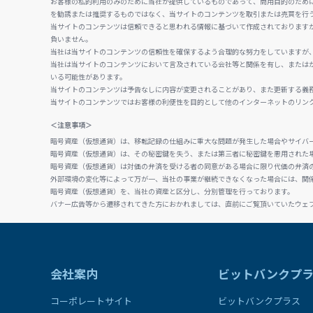
お客様の私的利用のみのために当社が提供しているものであって、商用目的のため
を勧誘または推奨するものではなく、当サイトのコンテンツを取引または売買を行
当サイトのコンテンツは信頼できると思われる情報に基づいて作成されております
負いません。
当社は当サイトのコンテンツの信頼性を確保するよう合理的な努力をしていますが
当社は当サイトのコンテンツにおいて言及されている会社等と関係を有し、または
いる可能性があります。
当サイトのコンテンツは予告なしに内容が変更されることがあり、また更新する義
当サイトのコンテンツではお客様の利便性を目的として他のインターネットのリン
＜注意事項＞
暗号資産（仮想通貨）は、移転記録の仕組みに重大な問題が発生した場合やサイバ
暗号資産（仮想通貨）は、その秘密鍵を失う、または第三者に秘密鍵を悪用された
暗号資産（仮想通貨）は対価の弁済を受ける者の同意がある場合に限り代価の弁済
外部環境の変化等によって万が一、当社の事業が継続できなくなった場合には、関
暗号資産（仮想通貨）を、当社の資産と区分し、分別管理を行っております。
バナー広告等から遷移されてきた方におかれましては、直前にご覧頂いていたウェ
会社案内
ビットバンクプ
コーポレートサイト
ビットバンクプラス