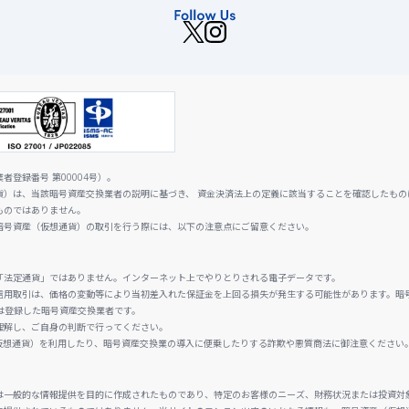
登録番号 第00004号）。
貨）は、当該暗号資産交換業者の説明に基づき、 資金決済法上の定義に該当することを確認したもの
ものではありません。
暗号資産（仮想通貨）の取引を行う際には、以下の注意点にご留意ください。
「法定通貨」ではありません。インターネット上でやりとりされる電子データです。
信用取引は、価格の変動等により当初差入れた保証金を上回る損失が発生する可能性があります。暗
は登録した暗号資産交換業者です。
理解し、ご自身の判断で行ってください。
仮想通貨）を利用したり、暗号資産交換業の導入に便乗したりする詐欺や悪質商法に御注意ください
は一般的な情報提供を目的に作成されたものであり、特定のお客様のニーズ、財務状況または投資対