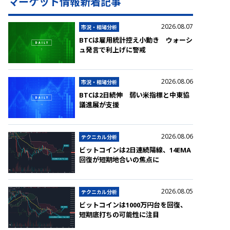
マーケット情報新着記事
2026.08.07
市況・相場分析
BTCは雇用統計控え小動き ウォーシ
ュ発言で利上げに警戒
2026.08.06
市況・相場分析
BTCは2日続伸 弱い米指標と中東協
議進展が支援
2026.08.06
テクニカル分析
ビットコインは2日連続陽線、14EMA
回復が短期地合いの焦点に
2026.08.05
テクニカル分析
ビットコインは1000万円台を回復、
短期底打ちの可能性に注目