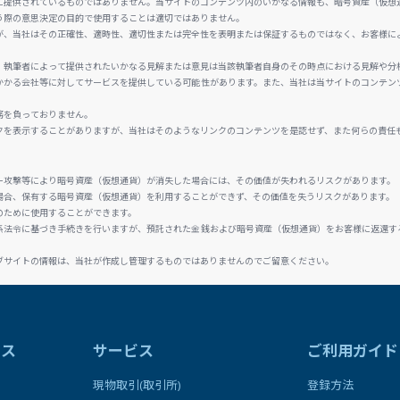
に提供されているものではありません。当サイトのコンテンツ内のいかなる情報も、暗号資産（仮想
う際の意思決定の目的で使用することは適切ではありません。
が、当社はその正確性、適時性、適切性または完全性を表明または保証するものではなく、お客様に
、執筆者によって提供されたいかなる見解または意見は当該執筆者自身のその時点における見解や分
かかる会社等に対してサービスを提供している可能性があります。また、当社は当サイトのコンテン
務を負っておりません。
クを表示することがありますが、当社はそのようなリンクのコンテンツを是認せず、また何らの責任
ー攻撃等により暗号資産（仮想通貨）が消失した場合には、その価値が失われるリスクがあります。
場合、保有する暗号資産（仮想通貨）を利用することができず、その価値を失うリスクがあります。
のために使用することができます。
係法令に基づき手続きを行いますが、預託された金銭および暗号資産（仮想通貨）をお客様に返還す
ブサイトの情報は、当社が作成し管理するものではありませんのでご留意ください。
ラス
サービス
ご利用ガイド
現物取引(取引所)
登録方法