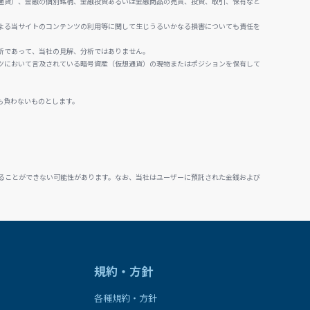
通貨）、金融の個別銘柄、金融投資あるいは金融商品の売買、投資、取引、保有など
よる当サイトのコンテンツの利用等に関して生じうるいかなる損害についても責任を
析であって、当社の見解、分析ではありません。
ツにおいて言及されている暗号資産（仮想通貨）の現物またはポジションを保有して
も負わないものとします。
ることができない可能性があります。なお、当社はユーザーに預託された金銭および
規約・方針
各種規約・方針