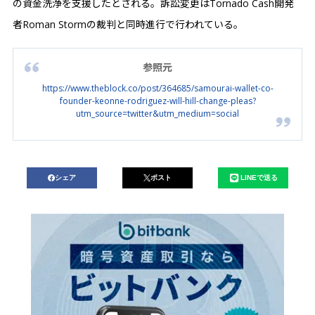
の資金洗浄を支援したとされる。訴訟変更はTornado Cash開発
者Roman Stormの裁判と同時進行で行われている。
参照元
https://www.theblock.co/post/364685/samourai-wallet-co-
founder-keonne-rodriguez-will-hill-change-pleas?
utm_source=twitter&utm_medium=social
シェア
ポスト
LINEで送る