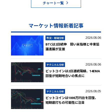
チャート一覧
マーケット情報新着記事
2026.08.06
市況・相場分析
BTCは2日続伸 弱い米指標と中東協
議進展が支援
2026.08.06
テクニカル分析
ビットコインは2日連続陽線、14EMA
回復が短期地合いの焦点に
2026.08.05
テクニカル分析
ビットコインは1000万円台を回復、
短期底打ちの可能性に注目