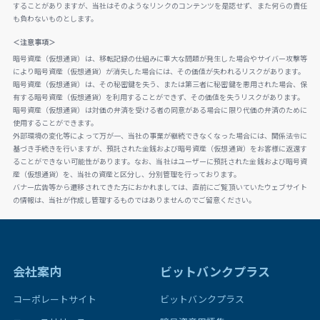
することがありますが、当社はそのようなリンクのコンテンツを是認せず、また何らの責任
も負わないものとします。
＜注意事項＞
暗号資産（仮想通貨）は、移転記録の仕組みに重大な問題が発生した場合やサイバー攻撃等
により暗号資産（仮想通貨）が消失した場合には、その価値が失われるリスクがあります。
暗号資産（仮想通貨）は、その秘密鍵を失う、または第三者に秘密鍵を悪用された場合、保
有する暗号資産（仮想通貨）を利用することができず、その価値を失うリスクがあります。
暗号資産（仮想通貨）は対価の弁済を受ける者の同意がある場合に限り代価の弁済のために
使用することができます。
外部環境の変化等によって万が一、当社の事業が継続できなくなった場合には、関係法令に
基づき手続きを行いますが、預託された金銭および暗号資産（仮想通貨）をお客様に返還す
ることができない可能性があります。なお、当社はユーザーに預託された金銭および暗号資
産（仮想通貨）を、当社の資産と区分し、分別管理を行っております。
バナー広告等から遷移されてきた方におかれましては、直前にご覧頂いていたウェブサイト
の情報は、当社が作成し管理するものではありませんのでご留意ください。
会社案内
ビットバンクプラス
コーポレートサイト
ビットバンクプラス