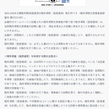
当社は日本の関東財務局登録済の暗号資産（仮想通貨）取引所です（暗号資産交換業者登録
番号 第00004号）。
金融庁のホームページに記載された暗号資産交換業者が取り扱う暗号資産（仮想通貨）は、
当該暗号資産交換業者の説明に基づき、 資金決済法上の定義に該当することを確認したもの
にすぎません。
金融庁・財務局が、これらの暗号資産（仮想通貨）の価値を保証したり、推奨するものでは
ありません。
暗号資産（仮想通貨）は、必ずしも裏付けとなる資産を持つものではありません。暗号資産
（仮想通貨）の取引を行う際には、以下の注意点にご留意ください。
＜暗号資産（仮想通貨）を利用する際の注意点＞
暗号資産（仮想通貨）は、日本円やドルなどのように国がその価値を保証している「法定通
貨」ではありません。インターネット上でやりとりされる電子データです。
暗号資産（仮想通貨）は、価格が変動することがあります。暗号資産（仮想通貨）信用取引
は、価格の変動等により当初差入れた保証金を上回る損失が発生する可能性があります。暗
号資産（仮想通貨）の価格が急落したり、突然無価値になってしまうなど、損をする可能性
があります。 暗号資産交換業者は金融庁・財務局への登録が必要です。当社は登録した暗号
資産交換業者です。
暗号資産（仮想通貨）の取引を行う場合、事業者から説明を受け、取引内容をよく理解し、
ご自身の判断で行ってください。
暗号資産（仮想通貨）や詐欺的なコインに関する相談が増えています。暗号資産（仮想通
貨）を利用したり、暗号資産交換業の導入に便乗したりする詐欺や悪質商法に御注意くださ