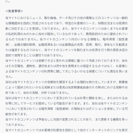
い。
＜免責事項＞
当サイトにおけるニュース、取引価格、データ及びその他の情報などのコンテンツは一般的
な情報提供を目的に作成されたものであり、特定のお客様のニーズ、財務状況または投資対
象に対応することを意図しておりません。また、当サイトのコンテンツはあくまでもお客様
の私的利用のみのために当社が提供しているものであって、商用目的のために提供されてい
るものではありません。当サイトのコンテンツ内のいかなる情報も、暗号資産（仮想通
貨）、金融の個別銘柄、金融投資あるいは金融商品の売買、投資、取引、保有などを勧誘ま
たは推奨するものではなく、当サイトのコンテンツを取引または売買を行う際の意思決定の
目的で使用することは適切ではありません。
当サイトのコンテンツは信頼できると思われる情報に基づいて作成されておりますが、当社
はその正確性、適時性、適切性または完全性を表明または保証するものではなく、お客様に
よる当サイトのコンテンツの利用等に関して生じうるいかなる損害についても責任を負いま
せん。
当社は当サイトのコンテンツの信頼性を確保するよう合理的な努力をしていますが、執筆者
によって提供されたいかなる見解または意見は当該執筆者自身のその時点における見解や分
析であって、当社の見解、分析ではありません。
当社は当サイトのコンテンツにおいて言及されている会社等と関係を有し、またはかかる会
社等に対してサービスを提供している可能性があります。また、当社は当サイトのコンテン
ツにおいて言及されている暗号資産（仮想通貨）の現物またはポジションを保有している可
能性があります。
当サイトのコンテンツは予告なしに内容が変更されることがあり、また更新する義務を負っ
ておりません。
当サイトのコンテンツではお客様の利便性を目的として他のインターネットのリンクを表示