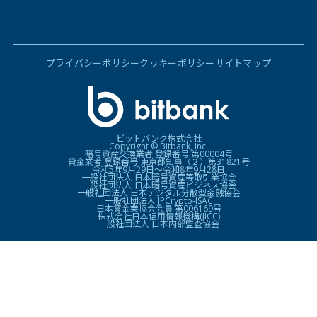
プライバシーポリシー
クッキーポリシー
サイトマップ
ビットバンク株式会社
Copyright © Bitbank, Inc.
暗号資産交換業者 登録番号 第00004号
貸金業者 登録番号 東京都知事（２）第31821号
令和5年9月29日〜令和8年9月28日
一般社団法人 日本暗号資産等取引業協会
一般社団法人 日本暗号資産ビジネス協会
一般社団法人 日本デジタル分散型金融協会
一般社団法人 JPCrypto-ISAC
日本貸金業協会会員 第006169号
株式会社日本信用情報機構(JICC)
一般社団法人 日本内部監査協会