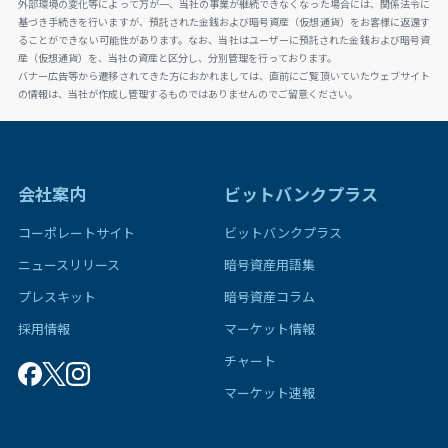
外部環境の変化等によって万が一、当社の事業が継続できなくなった場合には、関係法令に
基づき手続きを行いますが、預託された金銭および暗号資産（仮想通貨）をお客様に返還す
ることができない可能性があります。なお、当社はユーザーに預託された金銭および暗号資
産（仮想通貨）を、当社の資産と区分し、分別管理を行っております。
バナー広告等から遷移されてきた方におかれましては、直前にご覧頂いていたウェブサイト
の情報は、当社が作成し管理するものではありませんのでご留意ください。
会社案内
ビットバンクプラス
コーポレートサイト
ビットバンクプラス
ニュースリリース
暗号資産用語集
プレスキット
暗号資産コラム
採用情報
マーケット情報
チャート
マーケット速報