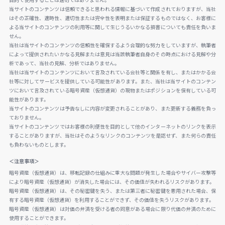
目的で使用することは適切ではありません。
当サイトのコンテンツは信頼できると思われる情報に基づいて作成されておりますが、当社
はその正確性、適時性、適切性または完全性を表明または保証するものではなく、お客様に
よる当サイトのコンテンツの利用等に関して生じうるいかなる損害についても責任を負いま
せん。
当社は当サイトのコンテンツの信頼性を確保するよう合理的な努力をしていますが、執筆者
によって提供されたいかなる見解または意見は当該執筆者自身のその時点における見解や分
析であって、当社の見解、分析ではありません。
当社は当サイトのコンテンツにおいて言及されている会社等と関係を有し、またはかかる会
社等に対してサービスを提供している可能性があります。また、当社は当サイトのコンテン
ツにおいて言及されている暗号資産（仮想通貨）の現物またはポジションを保有している可
能性があります。
当サイトのコンテンツは予告なしに内容が変更されることがあり、また更新する義務を負っ
ておりません。
当サイトのコンテンツではお客様の利便性を目的として他のインターネットのリンクを表示
することがありますが、当社はそのようなリンクのコンテンツを是認せず、また何らの責任
も負わないものとします。
＜注意事項＞
暗号資産（仮想通貨）は、移転記録の仕組みに重大な問題が発生した場合やサイバー攻撃等
により暗号資産（仮想通貨）が消失した場合には、その価値が失われるリスクがあります。
暗号資産（仮想通貨）は、その秘密鍵を失う、または第三者に秘密鍵を悪用された場合、保
有する暗号資産（仮想通貨）を利用することができず、その価値を失うリスクがあります。
暗号資産（仮想通貨）は対価の弁済を受ける者の同意がある場合に限り代価の弁済のために
使用することができます。