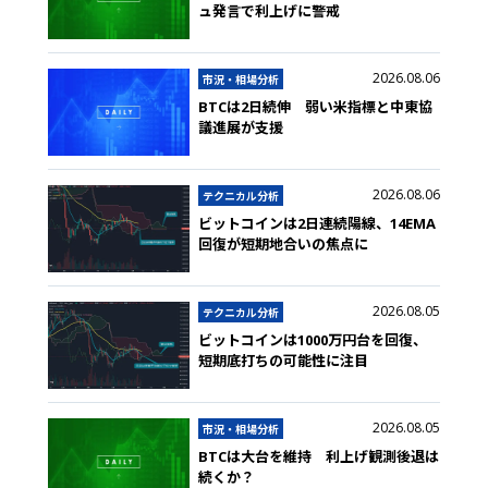
ュ発言で利上げに警戒
2026.08.06
市況・相場分析
BTCは2日続伸 弱い米指標と中東協
議進展が支援
2026.08.06
テクニカル分析
ビットコインは2日連続陽線、14EMA
回復が短期地合いの焦点に
2026.08.05
テクニカル分析
ビットコインは1000万円台を回復、
短期底打ちの可能性に注目
2026.08.05
市況・相場分析
BTCは大台を維持 利上げ観測後退は
続くか？