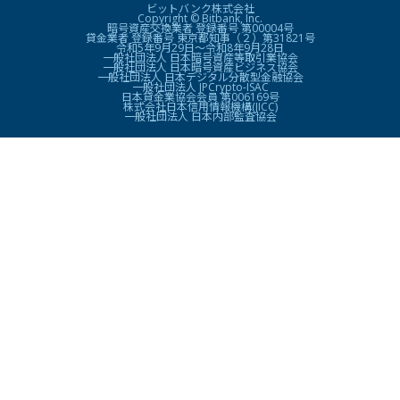
ビットバンク株式会社
Copyright © Bitbank, Inc.
暗号資産交換業者 登録番号 第00004号
貸金業者 登録番号 東京都知事（２）第31821号
令和5年9月29日〜令和8年9月28日
一般社団法人 日本暗号資産等取引業協会
一般社団法人 日本暗号資産ビジネス協会
一般社団法人 日本デジタル分散型金融協会
一般社団法人 JPCrypto-ISAC
日本貸金業協会会員 第006169号
株式会社日本信用情報機構(JICC)
一般社団法人 日本内部監査協会