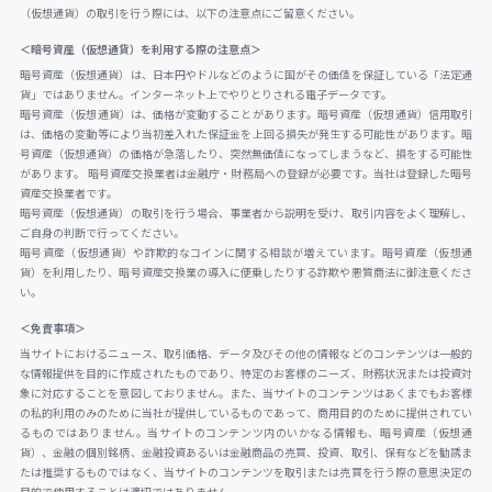
（仮想通貨）の取引を行う際には、以下の注意点にご留意ください。
＜暗号資産（仮想通貨）を利用する際の注意点＞
暗号資産（仮想通貨）は、日本円やドルなどのように国がその価値を保証している「法定通
貨」ではありません。インターネット上でやりとりされる電子データです。
暗号資産（仮想通貨）は、価格が変動することがあります。暗号資産（仮想通貨）信用取引
は、価格の変動等により当初差入れた保証金を上回る損失が発生する可能性があります。暗
号資産（仮想通貨）の価格が急落したり、突然無価値になってしまうなど、損をする可能性
があります。 暗号資産交換業者は金融庁・財務局への登録が必要です。当社は登録した暗号
資産交換業者です。
暗号資産（仮想通貨）の取引を行う場合、事業者から説明を受け、取引内容をよく理解し、
ご自身の判断で行ってください。
暗号資産（仮想通貨）や詐欺的なコインに関する相談が増えています。暗号資産（仮想通
貨）を利用したり、暗号資産交換業の導入に便乗したりする詐欺や悪質商法に御注意くださ
い。
＜免責事項＞
当サイトにおけるニュース、取引価格、データ及びその他の情報などのコンテンツは一般的
な情報提供を目的に作成されたものであり、特定のお客様のニーズ、財務状況または投資対
象に対応することを意図しておりません。また、当サイトのコンテンツはあくまでもお客様
の私的利用のみのために当社が提供しているものであって、商用目的のために提供されてい
るものではありません。当サイトのコンテンツ内のいかなる情報も、暗号資産（仮想通
貨）、金融の個別銘柄、金融投資あるいは金融商品の売買、投資、取引、保有などを勧誘ま
たは推奨するものではなく、当サイトのコンテンツを取引または売買を行う際の意思決定の