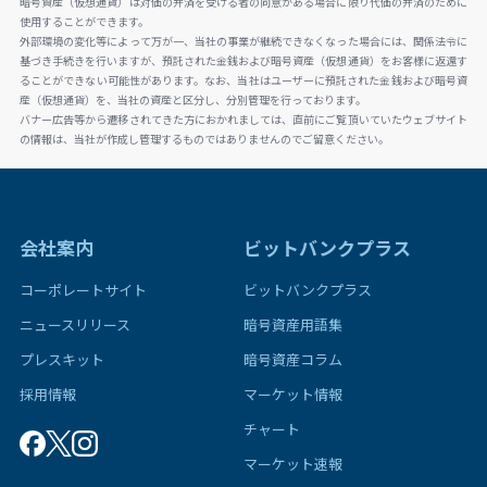
暗号資産（仮想通貨）は対価の弁済を受ける者の同意がある場合に限り代価の弁済のために
使用することができます。
外部環境の変化等によって万が一、当社の事業が継続できなくなった場合には、関係法令に
基づき手続きを行いますが、預託された金銭および暗号資産（仮想通貨）をお客様に返還す
ることができない可能性があります。なお、当社はユーザーに預託された金銭および暗号資
産（仮想通貨）を、当社の資産と区分し、分別管理を行っております。
バナー広告等から遷移されてきた方におかれましては、直前にご覧頂いていたウェブサイト
の情報は、当社が作成し管理するものではありませんのでご留意ください。
会社案内
ビットバンクプラス
コーポレートサイト
ビットバンクプラス
ニュースリリース
暗号資産用語集
プレスキット
暗号資産コラム
採用情報
マーケット情報
チャート
マーケット速報