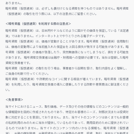
ありません。
暗号資産（仮想通貨）は、必ずしも裏付けとなる資産を持つものではありません。暗号資産
（仮想通貨）の取引を行う際には、以下の注意点にご留意ください。
＜暗号資産（仮想通貨）を利用する際の注意点＞
暗号資産（仮想通貨）は、日本円やドルなどのように国がその価値を保証している「法定通
貨」ではありません。インターネット上でやりとりされる電子データです。
暗号資産（仮想通貨）は、価格が変動することがあります。暗号資産（仮想通貨）信用取引
は、価格の変動等により当初差入れた保証金を上回る損失が発生する可能性があります。暗
号資産（仮想通貨）の価格が急落したり、突然無価値になってしまうなど、損をする可能性
があります。 暗号資産交換業者は金融庁・財務局への登録が必要です。当社は登録した暗号
資産交換業者です。
暗号資産（仮想通貨）の取引を行う場合、事業者から説明を受け、取引内容をよく理解し、
ご自身の判断で行ってください。
暗号資産（仮想通貨）や詐欺的なコインに関する相談が増えています。暗号資産（仮想通
貨）を利用したり、暗号資産交換業の導入に便乗したりする詐欺や悪質商法に御注意くださ
い。
＜免責事項＞
当サイトにおけるニュース、取引価格、データ及びその他の情報などのコンテンツは一般的
な情報提供を目的に作成されたものであり、特定のお客様のニーズ、財務状況または投資対
象に対応することを意図しておりません。また、当サイトのコンテンツはあくまでもお客様
の私的利用のみのために当社が提供しているものであって、商用目的のために提供されてい
るものではありません。当サイトのコンテンツ内のいかなる情報も、暗号資産（仮想通
貨）、金融の個別銘柄、金融投資あるいは金融商品の売買、投資、取引、保有などを勧誘ま