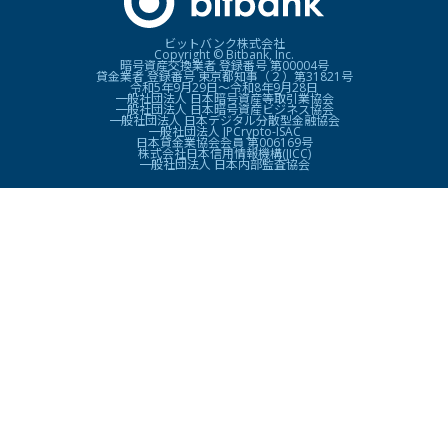
ビットバンク株式会社
Copyright © Bitbank, Inc.
暗号資産交換業者 登録番号 第00004号
貸金業者 登録番号 東京都知事（２）第31821号
令和5年9月29日〜令和8年9月28日
一般社団法人 日本暗号資産等取引業協会
一般社団法人 日本暗号資産ビジネス協会
一般社団法人 日本デジタル分散型金融協会
一般社団法人 JPCrypto-ISAC
日本貸金業協会会員 第006169号
株式会社日本信用情報機構(JICC)
一般社団法人 日本内部監査協会