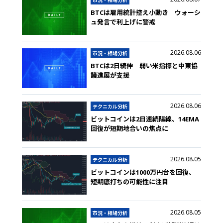
市況・相場分析
BTCは雇用統計控え小動き ウォーシ
ュ発言で利上げに警戒
2026.08.06
市況・相場分析
BTCは2日続伸 弱い米指標と中東協
議進展が支援
2026.08.06
テクニカル分析
ビットコインは2日連続陽線、14EMA
回復が短期地合いの焦点に
2026.08.05
テクニカル分析
ビットコインは1000万円台を回復、
短期底打ちの可能性に注目
2026.08.05
市況・相場分析