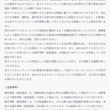
たは推奨するものではなく、当サイトのコンテンツを取引または売買を行う際の意思決定の
目的で使用することは適切ではありません。
当サイトのコンテンツは信頼できると思われる情報に基づいて作成されておりますが、当社
はその正確性、適時性、適切性または完全性を表明または保証するものではなく、お客様に
よる当サイトのコンテンツの利用等に関して生じうるいかなる損害についても責任を負いま
せん。
当社は当サイトのコンテンツの信頼性を確保するよう合理的な努力をしていますが、執筆者
によって提供されたいかなる見解または意見は当該執筆者自身のその時点における見解や分
析であって、当社の見解、分析ではありません。
当社は当サイトのコンテンツにおいて言及されている会社等と関係を有し、またはかかる会
社等に対してサービスを提供している可能性があります。また、当社は当サイトのコンテン
ツにおいて言及されている暗号資産（仮想通貨）の現物またはポジションを保有している可
能性があります。
当サイトのコンテンツは予告なしに内容が変更されることがあり、また更新する義務を負っ
ておりません。
当サイトのコンテンツではお客様の利便性を目的として他のインターネットのリンクを表示
することがありますが、当社はそのようなリンクのコンテンツを是認せず、また何らの責任
も負わないものとします。
＜注意事項＞
暗号資産（仮想通貨）は、移転記録の仕組みに重大な問題が発生した場合やサイバー攻撃等
により暗号資産（仮想通貨）が消失した場合には、その価値が失われるリスクがあります。
暗号資産（仮想通貨）は、その秘密鍵を失う、または第三者に秘密鍵を悪用された場合、保
有する暗号資産（仮想通貨）を利用することができず、その価値を失うリスクがあります。