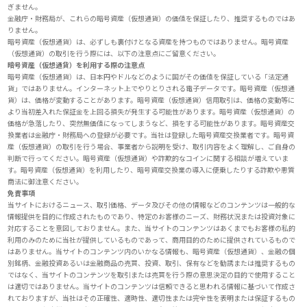
ぎません。
金融庁・財務局が、これらの暗号資産（仮想通貨）の価値を保証したり、推奨するものではあ
りません。
暗号資産（仮想通貨）は、必ずしも裏付けとなる資産を持つものではありません。暗号資産
（仮想通貨）の取引を行う際には、以下の注意点にご留意ください。
暗号資産（仮想通貨）を利用する際の注意点
暗号資産（仮想通貨）は、日本円やドルなどのように国がその価値を保証している「法定通
貨」ではありません。インターネット上でやりとりされる電子データです。暗号資産（仮想通
貨）は、価格が変動することがあります。暗号資産（仮想通貨）信用取引は、価格の変動等に
より当初差入れた保証金を上回る損失が発生する可能性があります。暗号資産（仮想通貨）の
価格が急落したり、突然無価値になってしまうなど、損をする可能性があります。暗号資産交
換業者は金融庁・財務局への登録が必要です。当社は登録した暗号資産交換業者です。暗号資
産（仮想通貨）の取引を行う場合、事業者から説明を受け、取引内容をよく理解し、ご自身の
判断で行ってください。暗号資産（仮想通貨）や詐欺的なコインに関する相談が増えていま
す。暗号資産（仮想通貨）を利用したり、暗号資産交換業の導入に便乗したりする詐欺や悪質
商法に御注意ください。
免責事項
当サイトにおけるニュース、取引価格、データ及びその他の情報などのコンテンツは一般的な
情報提供を目的に作成されたものであり、特定のお客様のニーズ、財務状況または投資対象に
対応することを意図しておりません。また、当サイトのコンテンツはあくまでもお客様の私的
利用のみのために当社が提供しているものであって、商用目的のために提供されているもので
はありません。当サイトのコンテンツ内のいかなる情報も、暗号資産（仮想通貨）、金融の個
別銘柄、金融投資あるいは金融商品の売買、投資、取引、保有などを勧誘または推奨するもの
ではなく、当サイトのコンテンツを取引または売買を行う際の意思決定の目的で使用すること
は適切ではありません。当サイトのコンテンツは信頼できると思われる情報に基づいて作成さ
れておりますが、当社はその正確性、適時性、適切性または完全性を表明または保証するもの