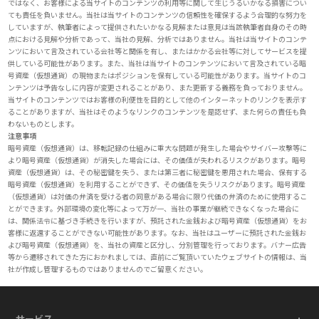
ではなく、お客様による当サイトのコンテンツの利用等に関して生じうるいかなる損害につい
ても責任を負いません。当社は当サイトのコンテンツの信頼性を確保するよう合理的な努力を
していますが、執筆者によって提供されたいかなる見解または意見は当該執筆者自身のその時
点における見解や分析であって、当社の見解、分析ではありません。当社は当サイトのコンテ
ンツにおいて言及されている会社等と関係を有し、またはかかる会社等に対してサービスを提
供している可能性があります。また、当社は当サイトのコンテンツにおいて言及されている暗
号資産（仮想通貨）の現物またはポジションを保有している可能性があります。当サイトのコ
ンテンツは予告なしに内容が変更されることがあり、また更新する義務を負っておりません。
当サイトのコンテンツではお客様の利便性を目的として他のインターネットのリンクを表示す
ることがありますが、当社はそのようなリンクのコンテンツを是認せず、また何らの責任も負
わないものとします。
注意事項
暗号資産（仮想通貨）は、移転記録の仕組みに重大な問題が発生した場合やサイバー攻撃等に
より暗号資産（仮想通貨）が消失した場合には、その価値が失われるリスクがあります。暗号
資産（仮想通貨）は、その秘密鍵を失う、または第三者に秘密鍵を悪用された場合、保有する
暗号資産（仮想通貨）を利用することができず、その価値を失うリスクがあります。暗号資産
（仮想通貨）は対価の弁済を受ける者の同意がある場合に限り代価の弁済のために使用するこ
とができます。外部環境の変化等によって万が一、当社の事業が継続できなくなった場合に
は、関係法令に基づき手続きを行いますが、預託された金銭および暗号資産（仮想通貨）をお
客様に返還することができない可能性があります。なお、当社はユーザーに預託された金銭お
よび暗号資産（仮想通貨）を、当社の資産と区分し、分別管理を行っております。バナー広告
等から遷移されてきた方におかれましては、直前にご覧頂いていたウェブサイトの情報は、当
社が作成し管理するものではありませんのでご留意ください。