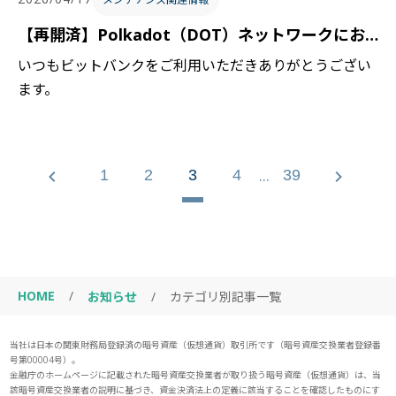
【再開済】Polkadot（DOT）ネットワークにおける入出金の一時停止について
いつもビットバンクをご利用いただきありがとうござい
ます。
...
1
2
3
4
39
HOME
/
お知らせ
/
カテゴリ別記事一覧
当社は日本の関東財務局登録済の暗号資産（仮想通貨）取引所です（暗号資産交換業者登録番
号第00004号）。
金融庁のホームページに記載された暗号資産交換業者が取り扱う暗号資産（仮想通貨）は、当
該暗号資産交換業者の説明に基づき、資金決済法上の定義に該当することを確認したものにす